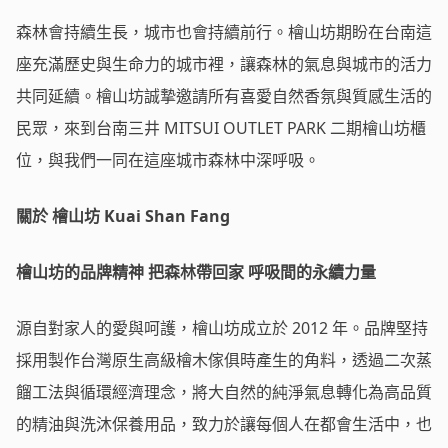
森林會持續生長，城市也會持續前行。檜山坊期盼在台南這
座充滿歷史與生命力的城市裡，讓森林的氣息與城市的活力
共同延續。檜山坊誠摯邀請所有喜愛自然香氛與質感生活的
民眾，來到台南三井 MITSUI OUTLET PARK 二期檜山坊櫃
位，與我們一同在這座城市森林中深呼吸。
關於
檜山坊
Kuai Shan Fang
檜山坊的品牌精神 把森林帶回家 呼吸間的永續力量
源自對家人的愛與呵護，檜山坊成立於 2012 年。品牌堅持
採用製作台灣原生高級檜木傢俱時產生的角料，透過二次蒸
餾工法與循環經濟理念，將大自然的純淨氣息轉化為高品質
的精油與洗沐保養用品，致力於讓每個人在都會生活中，也