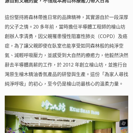
源自對父親的愛，不惜成本將山林療癒力帶入日常
這份堅持將森林帶進日常的品牌精神，其實源自於一段深厚
的父子之情。20 多年前，當時擔任半導體工程師的檜山坊
創辦人李清勇，因父親罹患慢性阻塞性肺炎（COPD）及癌
症，為了讓父親即使在臥室也能享受如同森林般的純淨空
氣、減輕呼吸壓力，並感受到大自然的療癒力，他毅然決然
辭去半導體高薪的工作，於 2012 年創立檜山坊，並進行台
灣原生檜木精油香氛產品的研發與生產。這份「為家人尋找
純淨呼吸」的初心，至今仍是檜山坊最核心的溫柔力量。