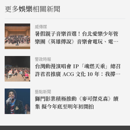
更多
娛樂
相關新聞
威傳媒
暑假親子音樂首選！台北愛樂少年管
樂團《英雄傳說》音樂會電玩、電
影、動畫名曲一次登場
警政時報
台灣動漫演唱會 IP「魂燃天乘」總召
許君君推廣 ACG 文化 10 年：我撐過
來了！
藝點新聞
獅門影業積極推動《麥可傑克森》續
集 擬今年底至明年初開拍