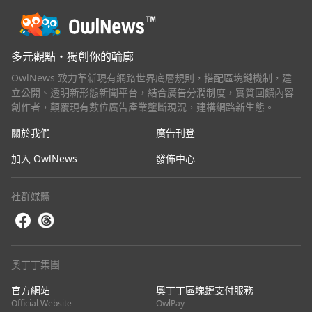
多元觀點・獨創你的輪廓
OwlNews 致力革新現有網路世界底層規則，搭配區塊鏈機制，建
立公開、透明新形態新聞平台，結合廣告分潤制度，實質回饋內容
創作者，顛覆現有數位廣告產業壟斷現況，建構網路新生態。
關於我們
廣告刊登
加入 OwlNews
發佈中心
社群媒體
奧丁丁集團
官方網站
奧丁丁區塊鏈支付服務
Official Website
OwlPay