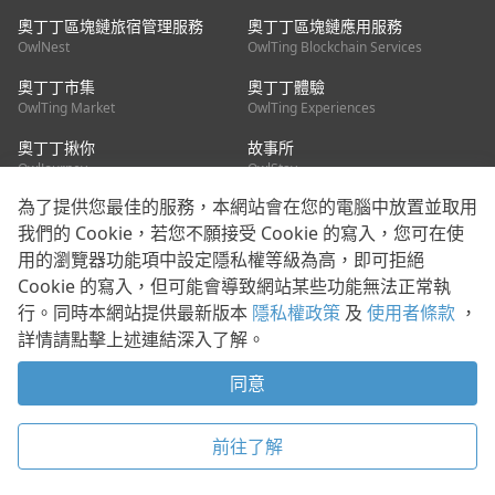
奧丁丁區塊鏈旅宿管理服務
奧丁丁區塊鏈應用服務
OwlNest
OwlTing Blockchain Services
奧丁丁市集
奧丁丁體驗
OwlTing Market
OwlTing Experiences
奧丁丁揪你
故事所
OwlJourney
OwlStay
為了提供您最佳的服務，本網站會在您的電腦中放置並取用
聯絡我們
我們的 Cookie，若您不願接受 Cookie 的寫入，您可在使
用的瀏覽器功能項中設定隱私權等級為高，即可拒絕
客服信箱：
mediapartner@owlting.com
Cookie 的寫入，但可能會導致網站某些功能無法正常執
服務信箱 / 廣告洽詢：
info_owlnews@owlting.com
行。同時本網站提供最新版本
隱私權政策
及
使用者條款
，
媒體合作 / 新聞稿提供：
mediapartner@owlting.com
詳情請點擊上述連結深入了解。
本平台之內容符合第三方智慧財產權規範，若有疑慮歡迎來信告
知。
同意
打開 App 享受舒適閱讀
使用者條款
隱私權政策
Cookie 政策
前往了解
© 2021 歐簿客科技股份有限公司 版權所有