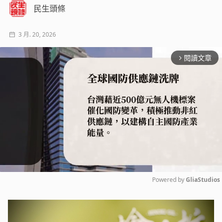
民生頭條
3 月. 20, 2026
閱讀文章
arrow_forward_ios
Powered by 
GliaStudios
Mute