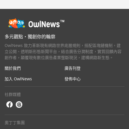
多元觀點・獨創你的輪廓
OwlNews 致力革新現有網路世界底層規則，搭配區塊鏈機制，建
立公開、透明新形態新聞平台，結合廣告分潤制度，實質回饋內容
創作者，顛覆現有數位廣告產業壟斷現況，建構網路新生態。
關於我們
廣告刊登
加入 OwlNews
發佈中心
社群媒體
奧丁丁集團