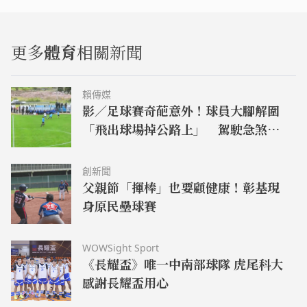
更多
體育
相關新聞
賴傳媒
影／足球賽奇葩意外！球員大腳解圍
「飛出球場掉公路上」 駕駛急煞慘
釀追撞
創新聞
父親節「揮棒」也要顧健康！彰基現
身原民壘球賽
WOWSight Sport
《長耀盃》唯一中南部球隊 虎尾科大
感謝長耀盃用心