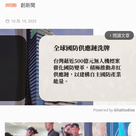
創新聞
10 月. 19, 2025
閱讀文章
arrow_forward_ios
Powered by 
GliaStudios
Mute