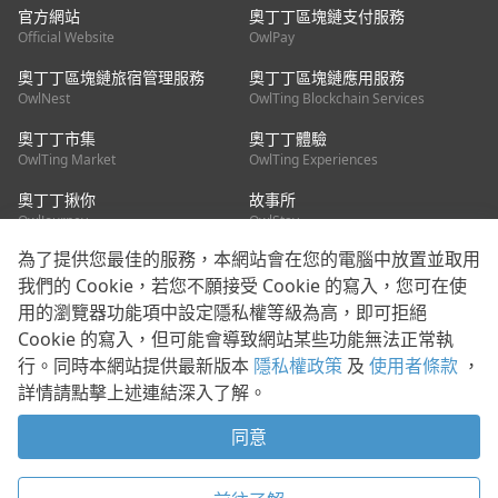
官方網站
奧丁丁區塊鏈支付服務
Official Website
OwlPay
奧丁丁區塊鏈旅宿管理服務
奧丁丁區塊鏈應用服務
OwlNest
OwlTing Blockchain Services
奧丁丁市集
奧丁丁體驗
OwlTing Market
OwlTing Experiences
奧丁丁揪你
故事所
OwlJourney
OwlStay
為了提供您最佳的服務，本網站會在您的電腦中放置並取用
聯絡我們
我們的 Cookie，若您不願接受 Cookie 的寫入，您可在使
用的瀏覽器功能項中設定隱私權等級為高，即可拒絕
客服信箱：
mediapartner@owlting.com
Cookie 的寫入，但可能會導致網站某些功能無法正常執
服務信箱 / 廣告洽詢：
info_owlnews@owlting.com
行。同時本網站提供最新版本
隱私權政策
及
使用者條款
，
媒體合作 / 新聞稿提供：
mediapartner@owlting.com
詳情請點擊上述連結深入了解。
本平台之內容符合第三方智慧財產權規範，若有疑慮歡迎來信告
知。
同意
打開 App 享受舒適閱讀
使用者條款
隱私權政策
Cookie 政策