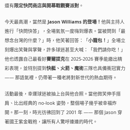
還有
限定快閃商店與開幕戰觀賽派對
。
今天最高潮，當然是
Jason Williams 的登場！
他與主持人
進行「快問快答」，全場氣氛一度嗨到爆表。當被問到「最
想念台灣的什麼？」時，他笑著回答：「
小籠包！
」全場立
刻爆出笑聲與掌聲，許多球迷甚至大喊：「我們請你吃！」
他也透露自己最看好
賽爾提克
在 2025-2026 賽季能繳出精
彩表現，並特別提到
快艇、火箭、魔術
三隊也具備衝冠實力
—— 那語氣裡，仍帶著一種老將對新世代的熱血期待。
活動最後，幸運球迷被抽上台與他合照。當他微笑伸手搭
肩、比出經典的 no-look 姿勢，整個場子幾乎被幸福炸
開。那一刻，時光彷彿回到了 2001 年 —— 那個 Jason 穿
著國王紫金戰袍，讓所有人驚呼連連的時代。