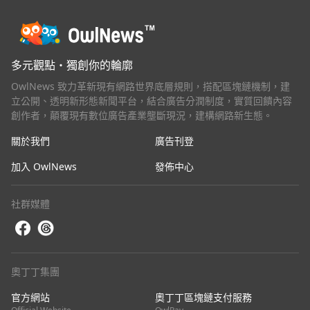
環前每個月多出 3047 元，一年多出 3 萬 6564 元，
等於多繳一個月的房貸。
多元觀點・獨創你的輪廓
OwlNews 致力革新現有網路世界底層規則，搭配區塊鏈機制，建
立公開、透明新形態新聞平台，結合廣告分潤制度，實質回饋內容
創作者，顛覆現有數位廣告產業壟斷現況，建構網路新生態。
關於我們
廣告刊登
加入 OwlNews
發佈中心
社群媒體
奧丁丁集團
官方網站
奧丁丁區塊鏈支付服務