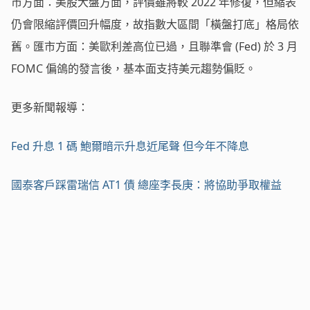
市方面：美股大盤方面，評價雖將較 2022 年修復，但縮表
仍會限縮評價回升幅度，故指數大區間「橫盤打底」格局依
舊。匯市方面：美歐利差高位已過，且聯準會 (Fed) 於 3 月
FOMC 偏鴿的發言後，基本面支持美元趨勢偏貶。
更多新聞報導：
Fed 升息 1 碼 鮑爾暗示升息近尾聲 但今年不降息
國泰客戶踩雷瑞信 AT1 債 總座李長庚：將協助爭取權益