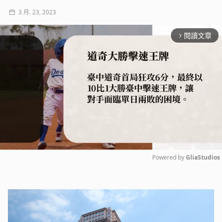
3 月. 23, 2023
閱讀文章
arrow_forward_ios
Powered by 
GliaStudios
Mute