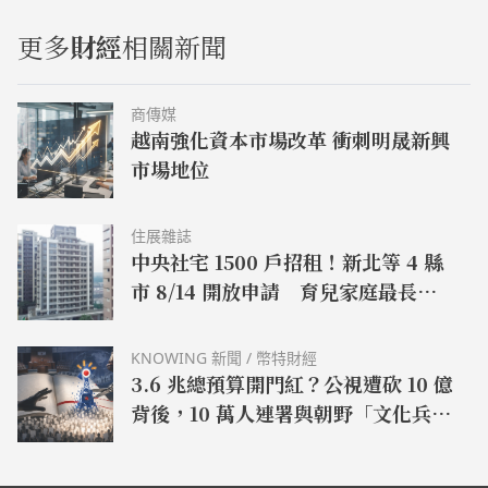
要國際貨幣角色。根據央行統計，去年美元在全球貿
4%，自本年 12 月 16 日起實施。央行表示，綜合國
易報價貨幣的比率達到 50%，美元貸款佔全球跨境貸
內外經濟金融情勢，考量近月國內 CPI 年增率回降，
更多
財經
相關新聞
款的比率為 52.5%，美元計價債券占國際債務證券的
惟全年仍將高於 2%，明年可望降至 2% 以下；明年
比率約為 48.5%。央行在報告中提到，在央行採行妥
全球景氣走緩且下行風險續增，影響國內出口與投資
適貨幣、信用和外匯政策下，已達成法定經營目標，
動能，預期國內經濟成長降溫。因此，理事會認為調
商傳媒
因此並無貨幣政策失靈之問題，三大國際信評公司等
升政策利率、持續緊縮貨幣政策，有助抑制國內通膨
越南強化資本市場改革 衝刺明晟新興
向來給予央行高度評價。央行重申，央行訂有嚴謹的
預期心理，達成促進物價穩定，並協助整體經濟金融
市場地位
外匯資產管理運用機制，定期或視需要召開外匯資產
穩健發展政策目標。國內消費者物價指數 (CPI) 年增
管理運用會議、投資操作會議與風險控管會議，適時
率趨降，至 11 月為 2.35%；惟不含蔬果及能源之核
評估國際經濟金融情勢發展，依利率、匯率走勢持續
心 CPI 年增率仍高，為 2.86%。今年 1 至 11 月平均
動態調整幣別配置及投資組合。
CPI 年增率為 2.97%，核心 CPI 年增率則為 2.60%。
住展雜誌
中央社宅 1500 戶招租！新北等 4 縣
央行預測本年 CPI 及核心 CPI 年增率分別為 2.93%、
2.59%。受到央行升息影響，房貸利率將突破 2%，
市 8/14 開放申請 育兒家庭最長可
房貸族壓力山大。圖片來源：畫面翻攝自網路至於房
住 12 年
貸族關心的利率問題，根據聯徵中心資料統計，整體
房貸利率在今年第一季升息前平均為 1.46%，今日再
KNOWING 新聞 / 幣特財經
升息半碼，加上今年累計已經升息 0.5%，則此季升
3.6 兆總預算開門紅？公視遭砍 10 億
息後利率，未來會超過 2%。以貸款 1000 萬元 30 年
背後，10 萬人連署與朝野「文化兵
期本息平均攤還試算，試算今年升息前房貸利率
器」的權力對決
1.375%，每月還款金額為 3 萬 3915 元，升息半碼
後，再加上先前調升的 0.5%，則房貸利率會到 2%，
每月還款金額會增加到 3 萬 6962 元，較今年升息循