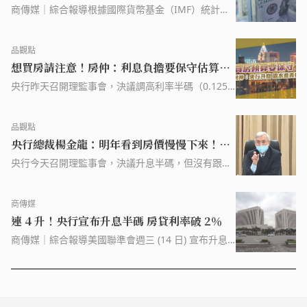
商傳媒｜綜合報導根據國際貨幣基金（IMF）統計，
去年美元在全球外匯儲備中的貨幣占比降至 58.4%，
是 20 年來最低水準；至於我國外匯存底截至 4 月
品觀點
底，高達 5611.11 億美元，不僅單月增加 8.37 億美
想買房請注意！房仲：利息負擔要保守估算
元，更連續 7 個月上升，續創歷史新高，外匯存底餘
額高居全球第四。目前美債違約風暴越演越烈，美國
房貸利率預抓 2.5％｜財經
央行昨天召開理監事會，決議調高利率半碼（0.125
財政部長葉倫 8 日接受《CNBC》訪問時表示，如果
個百分點），房貸族的負擔將跟著加重，如果以貸款
國會未能調高 31.4 兆美元（約新台幣 964 兆元）的
1000 萬元、20 年期、本利平均攤還來試算，每年會
聯邦債務上限，將對美國經濟造成巨大衝擊，恐危及
品觀點
增加 7344 元支出。房仲業者直言，由於央行可能還
美元在全球的主導地位。有立委質疑，我國外匯存底
央行總裁楊金龍：明年看到房價慢慢下來！停
會持續升息，是溫水煮青蛙，想要買房的民眾，應該
過高且持有美元比例過高。央行今 (9 日) 公布最新報
要留意抓房貸預算時，要抓得保守些，最好用
止升息看這點 記者會懶人包秒懂｜財經
央行今天召開理監事會，決議升息半碼，但沒有跟上
告顯示，國人在對外貿易和投資活動中，主要還是使
次一樣調高存款準備率，也沒有採取新的打炒房措
用美元作為交易貨幣，占比超過 80%。因此，為了支
施，會後，央行總裁楊金龍也主持記者會，說明理監
應國內匯市的流動性，央行會根據國人對外幣的需求
商傳媒
事會考量過程，《品觀點》也整理了談話重點，幫助
調整外匯存底的幣別組合比率。立法院財政委員會週
連 4 升！央行宣布升息半碼 房貸利率破 2％
大家瞭解。 ●貨幣政策基調是「溫和的緊縮」 經濟
三 (10 日) 將舉行「中央銀行法第二十條及第三十三
成長率下修幅度比較大，出口已經連三個月負成長，
條條文修正草案」公聽會，針對央行設立主權基金進
商傳媒｜綜合報導美國聯準會週三 (14 日) 宣布升息 2
行討論。央行在報告中說明，近年來美元仍在全球經
碼，台灣央行接棒於週四 (15 日) 舉行第四季理監事
濟金融活動中扮演主要國際貨幣的角色，美國公債市
會議，會後由央行總裁楊金龍宣布政策利率調升半碼
場流動性穩定，利率上升對央行收益有所助益。央行
(0.125 個百分點)，重貼現率、擔保放款融通利率及短
指出，近年來美元仍在全球經濟金融活動中扮演最主
期融通利率，分別調整為年息 1.75%、2.125%、