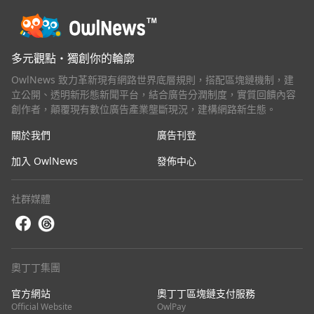
多元觀點・獨創你的輪廓
OwlNews 致力革新現有網路世界底層規則，搭配區塊鏈機制，建
立公開、透明新形態新聞平台，結合廣告分潤制度，實質回饋內容
創作者，顛覆現有數位廣告產業壟斷現況，建構網路新生態。
關於我們
廣告刊登
加入 OwlNews
發佈中心
社群媒體
奧丁丁集團
官方網站
奧丁丁區塊鏈支付服務
Official Website
OwlPay