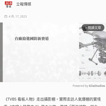
立報傳媒
4 月. 17, 2023
閱讀文章
arrow_forward_ios
Powered by 
GliaStudios
Mute
《TVBS 看板人物》走出攝影棚，實際走訪人氣爆棚的實境