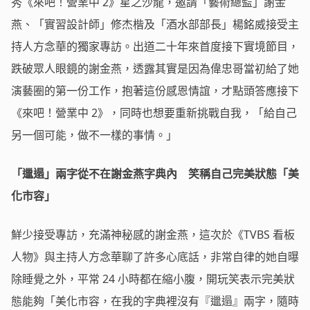
秀《來吧！營業中 2》星之沙龍，邀請「藝術總監」謝金
燕、「實習設計師」修杰楷及「酒水部部長」楊銘威接受主
持人方念華的獨家專訪。出道二十年來首度接下實境節目，
跌破眾人眼鏡的謝金燕，透露其實是因為偉忠哥當初給了她
演藝圈的第一份工作，抱著這份感恩情誼，才點頭答應接下
《來吧！營業中 2》，同時也想要重新挑戰自我，「給自己
另一個可能，做不一樣的事情。」
「邋遢」兩字從不在謝金燕字典內 笑稱自己完美狀態「美
化市容」
鮮少接受專訪，充滿神秘感的謝金燕，這次於《TVBS 看板
人物》與主持人方念華聊了許多心底話，非常自律的她自曝
除睡覺之外，平常 24 小時都在縮小腹，開玩笑表示完美狀
態能夠「美化市容，在我的字典裡沒有『邋遢』兩字，隨時