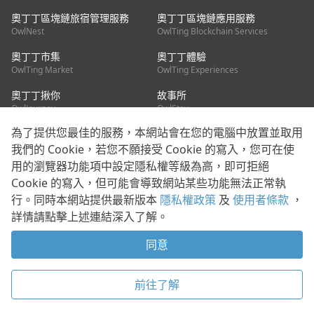
奧丁丁區塊鏈旅宿管理服務
奧丁丁區塊鏈應用服務
OwlNest
OwlTing Blockchain Services
奧丁丁市集
奧丁丁體驗
OwlTing Market
OwlTing Experiences
奧丁丁揪你
故事所
OwlJourney
OwlStay
為了提供您最佳的服務，本網站會在您的電腦中放置並取用
聯絡我們
我們的 Cookie，若您不願接受 Cookie 的寫入，您可在使
用的瀏覽器功能項中設定隱私權等級為高，即可拒絕
客服信箱：
mediapartner@owlting.com
Cookie 的寫入，但可能會導致網站某些功能無法正常執
服務信箱 / 廣告洽詢：
info_owlnews@owlting.com
行。同時本網站提供最新版本
隱私權政策
及
使用者條款
，
媒體合作 / 新聞稿提供：
mediapartner@owlting.com
詳情請點擊上述連結深入了解。
本平台之內容符合第三方智慧財產權規範，若有疑慮歡迎來信告
知。
同意
打開 App 享受舒適閱讀
使用者條款
隱私權政策
Cookie 政策
前往了解
© 2021 歐簿客科技股份有限公司 版權所有