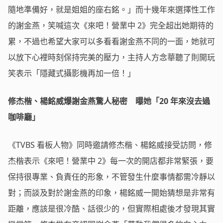
隨地準備好，就是姐姐的座右銘。」而十幾年來選擇性工作
的謝金燕，笑喊這次《來吧！營業中 2》完全超出她期待的
累，不過也希望大家可以多看看謝金燕不同的一面，她就可
以放下心裡時刻保持完美的壓力，主持人方念華聽了則開玩
笑表示「隱藏式攝影機再加一倍！」
修杰楷、楊銘威爆謝金燕驚人秘密 曝她「20 年來沒去過
咖啡廳」
《TVBS 看板人物》同時邀請修杰楷、楊銘威接受訪問，修
杰楷表示《來吧！營業中 2》每一次的開店都非常緊張，要
保持很專業、負責任的形象，不管發生什麼事情都需冷靜以
對；而談及對於謝金燕的印象，楊銘威一開始猜想是非常有
距離，應該是很冷酷、話很少的，但實際相處後才發現其實