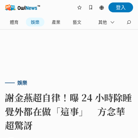
登入
體育
娛樂
產業
藝文
地方
其他
名家
娛樂
謝金燕超自律！曝 24 小時除睡
覺外都在做「這事」 方念華
超驚訝