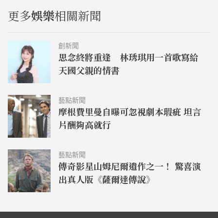
更多
娛樂
相關新聞
創新聞
思念終將重逢 林琇琪用一首歌寫給
天國父親的情書
藝點新聞
摩根費里曼自曝可忽視劇本瑕疵 坦言
片酬夠高就行
藝點新聞
傳奇影星山姆尼爾遺作之一！ 驚喜演
出真人版《薩爾達傳說》