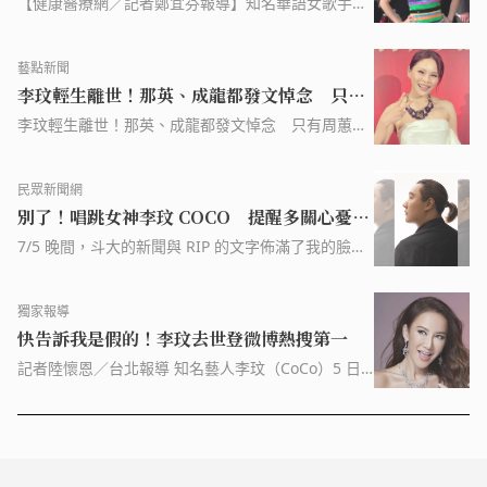
【健康醫療網／記者鄭宜芬報導】知名華語女歌手李
玟（COCO）因罹患憂鬱症輕生，5 日與世長辭，享
年 48 歲，消息震撼外界。臺安醫院心身醫學科暨精
藝點新聞
神科醫師陳長聖在臉書發文表示，面對名人往生的新
李玟輕生離世！那英、成龍都發文悼念 只有
聞，好多人都歷經震撼、難過、不捨的心情，鼓勵有
憂鬱情緒的朋友好好照顧自己，用「安靜能繫望」5
周蕙發文遭砲轟
李玟輕生離世！那英、成龍都發文悼念 只有周蕙發
個
文遭砲轟
民眾新聞網
別了！唱跳女神李玟 COCO 提醒多關心憂鬱
症親友 - 百傳媒
7/5 晚間，斗大的新聞與 RIP 的文字佈滿了我的臉
書、TT 及小紅書。臉書上，跟她不認識的人寫著
RIP，認識她的人就寫著難過。而我的感覺是遺憾，
獨家報導
因為她的聲音跟歌曲及表演，都是我很喜歡的，而且
快告訴我是假的！李玟去世登微博熱搜第一
每一次也非常期
記者陸懷恩／台北報導 知名藝人李玟（CoCo）5 日
晚驚傳輕生離世，姐姐李思林在當日先後在臉書、微
博發布噩耗。李 […]