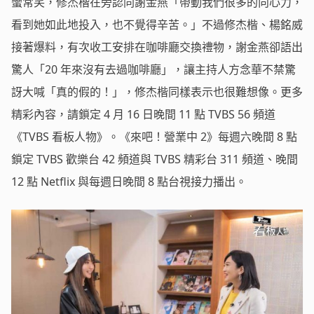
蠻常笑，修杰楷在旁認同謝金燕「帶動我們很多的向心力，
看到她如此地投入，也不覺得辛苦。」不過修杰楷、楊銘威
接著爆料，有次收工安排在咖啡廳交換禮物，謝金燕卻語出
驚人「20 年來沒有去過咖啡廳」，讓主持人方念華不禁驚
訝大喊「真的假的！」，修杰楷同樣表示也很難想像。更多
精彩內容，請鎖定 4 月 16 日晚間 11 點 TVBS 56 頻道
《TVBS 看板人物》。《來吧！營業中 2》每週六晚間 8 點
鎖定 TVBS 歡樂台 42 頻道與 TVBS 精彩台 311 頻道、晚間
12 點 Netflix 與每週日晚間 8 點台視接力播出。