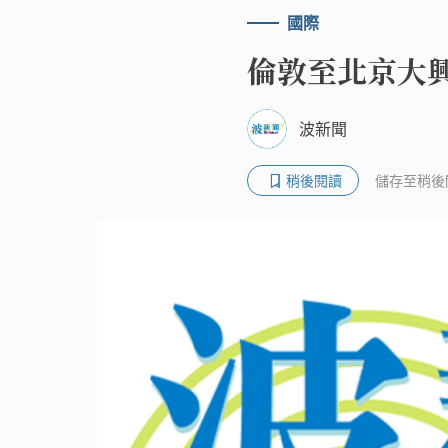
國際
倫敦至北京大
波新聞
稍後閱讀
儲存至稍後