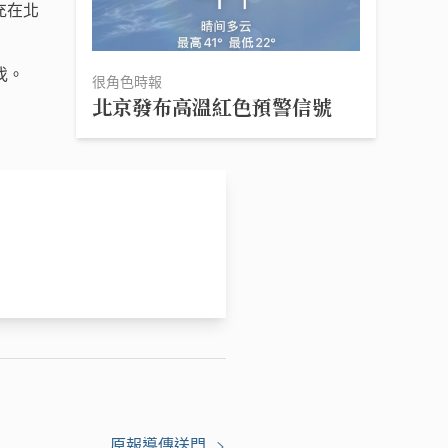
充在北
伐。
很角色時報
北京發布高溫紅色預警信號
原報導傳送門