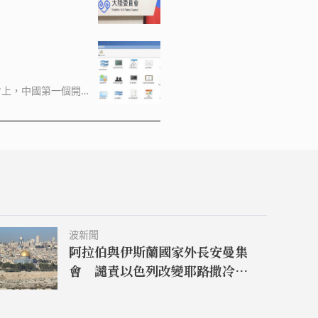
能力，降低對上游操作系
告指出，2022年中
統在生態數量和用戶使用
、通信、電力、能源、交
大國重器上實現應用部
處理、文件讀寫、網絡穩
有用戶都可基於
波新聞
阿拉伯與伊斯蘭國家外長安曼集
會 譴責以色列改變耶路撒冷現
狀