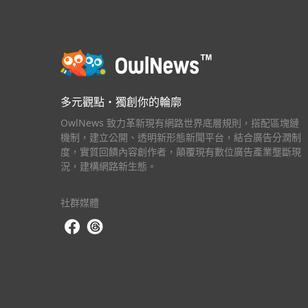
多元觀點・獨創你的輪廓
OwlNews 致力革新現有網路世界底層規則，搭配區塊鏈
機制，建立公開、透明新形態新聞平台，結合廣告分潤制
度，實質回饋內容創作者，顛覆現有數位廣告產業壟斷現
況，建構網路新生態。
社群媒體