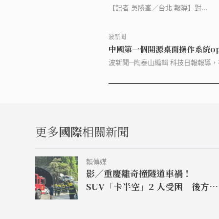
【記者 吳勝峯／台北 報導】對...
波新聞
中國第一個開源桌面操作系統openK
波新聞─陶泰山編輯 科技日報報導，在中關村國家自主創新示範區展示交易中心舉行的2023操作系統產業大會上，中國第一個開源
桌面操作系統openKylin1.0
統發行版社區的依賴，填補長期以來
操作系統市場規模達到155.1億元
體驗上均得到極大提升，麒麟軟件生
通、醫療、教育等行業領域得到廣泛
署。 報導說，開放麒麟1.0版已完
更多
國際
相關新聞
定性、圖像顯示及安全等方面的先進
賴傳媒
影／重慶離奇撞隧道車禍！
SUV「卡半空」2 人受困 後方行
車紀錄器拍下飛天過程