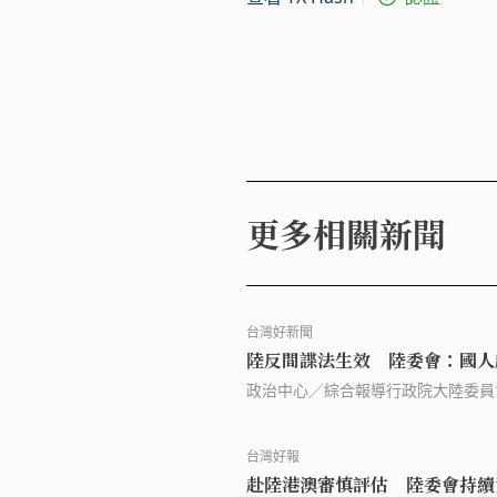
更多相關新聞
台灣好新聞
陸反間諜法生效 陸委會：國人
政治中心／綜合報導行政院大陸委員
修訂「反間諜法」並於今年7月1日
法拘捕、審判等情事；另外香港、澳
台灣好報
赴陸港澳審慎評估 陸委會持續