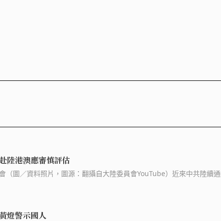
赴陸港澳應審慎評估
會（圖／資料照片，圖源：翻攝自大陸委員會YouTube）近來中共陸續
生效；此外也持續發生國人赴中國大陸後遭不友善對待、不合理盤查、非
門實施「國安
黃燈警示國人