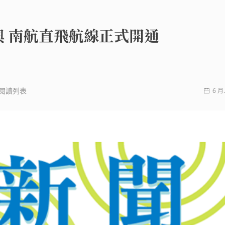
興 南航直飛航線正式開通
閱讀列表
6 月.