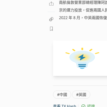
南航倫敦營業部總經理陳珂
京的運力投放，促進兩國人
2022 年 8 月，中英兩
#中國
#英國
查看 TX Hash
認證