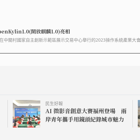
ylin1.0(開放麒麟1.0)亮相
(開放麒麟1.0)亮相。標誌著中已具有系統組件自主選型、操作系統獨立構建的
在桌面操作系統社區領域的空白。 大會現場發布的中國基礎軟件行業調研報
。10年間，操作系統市場保持穩定增長，複合增長率達6.7%。國產操作系
態數量率先突破200萬款。 截至目前，麒麟操作系統已經在政務、金融
應用，不僅服務民眾日常生活，還在天問一號、嫦娥五號、神舟十六號等
成20以上核心組件自主選型構建，保障在系統性能、運行兼容性、音視頻
性和領先性，未來將擺脫現有桌面系統關鍵技術長期依賴國外的現狀，所
openKylin社區版本打造自己的桌面系統。 圖／開源操作系統基於共享模式的開發系統。百度百科
民生好報
AI 微影音創意大賽福州登場 兩
岸青年攜手用鏡頭紀錄城市魅力