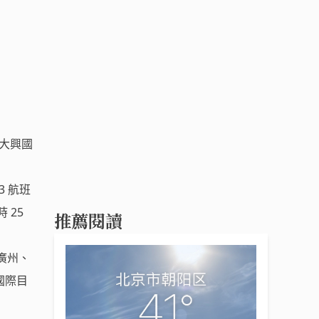
京大興國
3 航班
時 25
推薦閱讀
廣州、
國際目