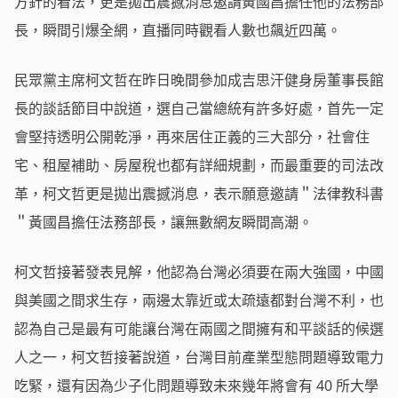
方針的看法，更是拋出震撼消息邀請黃國昌擔任他的法務部
長，瞬間引爆全網，直播同時觀看人數也飆近四萬。
民眾黨主席柯文哲在昨日晚間參加成吉思汗健身房董事長館
長的談話節目中說道，選自己當總統有許多好處，首先一定
會堅持透明公開乾淨，再來居住正義的三大部分，社會住
宅、租屋補助、房屋稅也都有詳細規劃，而最重要的司法改
革，柯文哲更是拋出震撼消息，表示願意邀請＂法律教科書
＂黃國昌擔任法務部長，讓無數網友瞬間高潮。
柯文哲接著發表見解，他認為台灣必須要在兩大強國，中國
與美國之間求生存，兩邊太靠近或太疏遠都對台灣不利，也
認為自己是最有可能讓台灣在兩國之間擁有和平談話的候選
人之一，柯文哲接著說道，台灣目前產業型態問題導致電力
吃緊，還有因為少子化問題導致未來幾年將會有 40 所大學