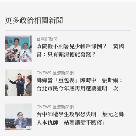
柯文哲親自接下邀請函，並允諾當天會出席。柯文哲
表示，居住正義這議題他一定支持，至於司法改革做
得不夠，這領域他並不是非常熟，遇到黃國昌後聽對
更多
政治
相關新聞
方講了一段，「想說算了、算了，你...
台灣好新聞
政院擬不副署兒少帳戶條例？ 黃國
昌：只有賴清德能發錢？
CNEWS 匯流新聞網
轟綠營「重包裝」陳時中 張斯綱：
台北市民今年底再用選票證明一次
CNEWS 匯流新聞網
台中師遭學生攻擊恐失明 葉元之轟
人本仇師「站著講話不腰疼」