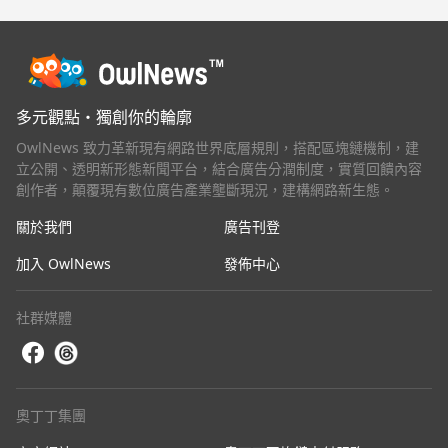
多元觀點・獨創你的輪廓
OwlNews 致力革新現有網路世界底層規則，搭配區塊鏈機制，建
立公開、透明新形態新聞平台，結合廣告分潤制度，實質回饋內容
創作者，顛覆現有數位廣告產業壟斷現況，建構網路新生態。
關於我們
廣告刊登
加入 OwlNews
發佈中心
社群媒體
奧丁丁集團