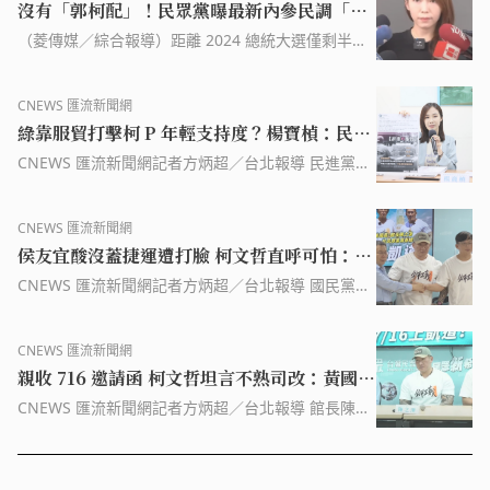
沒有「郭柯配」！民眾黨曝最新內參民調「追
賴甩侯」 柯文哲選總統毫無懸念
（菱傳媒／綜合報導）距離 2024 總統大選僅剩半年
不到，鴻海創辦人郭台銘動向備受關注。對此，柯文
哲競辦發言人陳智菡今（8 日）公布民眾黨最新內參
CNEWS 匯流新聞網
民調，民進黨參選人賴清德跟民眾黨參選人雙雙到
綠靠服貿打擊柯 P 年輕支持度？楊寶楨：民進
30% 以上
黨才變來變去
CNEWS 匯流新聞網記者方炳超／台北報導 民進黨近
期頻攻民眾黨總統參選人柯文哲有關服貿相關議題，
有說法認為是要藉此打擊柯文哲一枝獨秀的年輕族群
CNEWS 匯流新聞網
支持度。民眾黨發言人楊寶楨今（6）日受訪被問及
侯友宜酸沒蓋捷運遭打臉 柯文哲直呼可怕：講
此事，楊寶楨表示，很明確發現到民進黨自己後來也
快打不下去，因為太多過去圖片、影片全部都有歷史
話要小心
CNEWS 匯流新聞網記者方炳超／台北報導 國民黨總
留存，2014 年民進黨明明支持服貿，現在的說法不
統參選人、新北市長侯友宜日前批評民眾黨總統參選
是在打臉自己？核心理念、中心思想...
人柯文哲在台北市長八年任內，連一條捷運都沒有
CNEWS 匯流新聞網
蓋，曾擔任北市副市長的柯文哲競選總幹事黃珊珊反
親收 716 邀請函 柯文哲坦言不熟司改：黃國昌
擊，稱台北市捷運局忙著蓋新北市的環狀線和萬大
線、信義東延段，還規劃環狀線南北環段與東環段，
來做就好
CNEWS 匯流新聞網記者方炳超／台北報導 館長陳之
侯友宜還曾感謝台北市與柯市長。柯文哲今（3）日
漢與時代力量前立委黃國昌發起「716 公平正義救台
被問及此事，表示這時代真可怕，有圖有真...
灣」凱道集會遊行活動，訴求居住正義與司法改革，
兩人今（3）日親自致送邀請函，民眾黨總統參選人