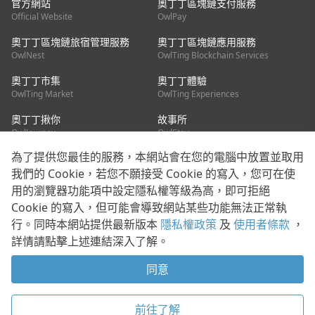
官方網站
奧丁丁區塊鏈支付服務
Official Website
OwlPay
奧丁丁區塊鏈旅宿管理服務
奧丁丁區塊鏈應用服務
OwlNest
OwlTing Blockchain Services
奧丁丁市集
奧丁丁體驗
OwlTing Market
OwlTing Experiences
奧丁丁揪你
故事所
OwlJourney
OwlStay
為了提供您最佳的服務，本網站會在您的電腦中放置並取用
聯絡我們
我們的 Cookie，若您不願接受 Cookie 的寫入，您可在使
用的瀏覽器功能項中設定隱私權等級為高，即可拒絕
客服信箱：
mediapartner@owlting.com
Cookie 的寫入，但可能會導致網站某些功能無法正常執
服務信箱 / 廣告洽詢：
info_owlnews@owlting.com
行。同時本網站提供最新版本
隱私權政策
及
使用者條款
，
媒體合作 / 新聞稿提供：
mediapartner@owlting.com
詳情請點擊上述連結深入了解。
本平台之內容符合第三方智慧財產權規範，若有疑慮歡迎來信告
知。
同意
打開 App 享受舒適閱讀
使用者條款
隱私權政策
Cookie 政策
前往了解