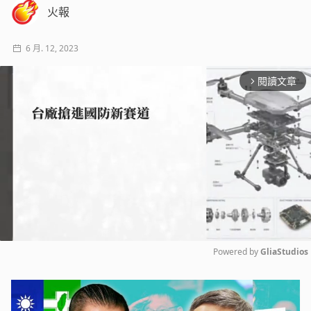
火報
6 月. 12, 2023
閱讀文章
arrow_forward_ios
Powered by 
GliaStudios
Mute