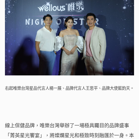
右起唯樂台灣星品代言人楊一展、品牌代言人王思平、品牌大使藍鈞天。
線上保健品牌，唯樂台灣舉辦了一場極具矚目的品牌盛事
「菁英星光饗宴」，將燦爛星光和極致時刻融匯於一身。本