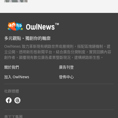
多元觀點・獨創你的輪廓
OwlNews 致力革新現有網路世界底層規則，搭配區塊鏈機制，建
立公開、透明新形態新聞平台，結合廣告分潤制度，實質回饋內容
創作者，顛覆現有數位廣告產業壟斷現況，建構網路新生態。
關於我們
廣告刊登
加入 OwlNews
發佈中心
社群媒體
奧丁丁集團