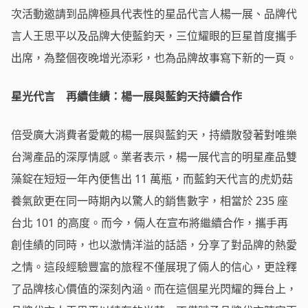
次活動邀請到品牌極具代表性的星品代言人楊一展、品牌代
言人王思平以及品牌大使藍鈞天，三位耀眼的巨星首度攜手
出席，為整個夜晚增光添彩，也為品牌故事寫下新的一頁。
星光代言 再續佳績：楊一展與藍鈞天持續合作
倍受廣大消費者愛戴的楊一展與藍鈞天，持續散發著對唯樂
台灣產品的深厚情感。業者表示，楊一展代言的明星產品雙
藻錠在短短一年內便售出 11 萬瓶，而藍鈞天代言的虎奶菇
養氣飲更在同一時期內以驚人的銷售數字，相當於 235 座
台北 101 的高度。而今，倆人在宣布將繼續合作，攜手再
創佳績的同時，也以激情洋溢的話語，分享了對品牌的熱愛
之情。這段經驗豐富的旅程不僅展現了倆人的信心，更詮釋
了品牌核心價值的深刻內涵。而在這個星光閃耀的舞台上，