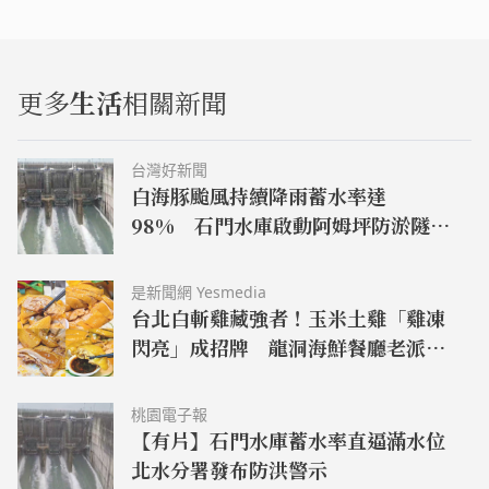
更多
生活
相關新聞
台灣好新聞
白海豚颱風持續降雨蓄水率達
98% 石門水庫啟動阿姆坪防淤隧道
沖淤
是新聞網 Yesmedia
台北白斬雞藏強者！玉米土雞「雞凍
閃亮」成招牌 龍洞海鮮餐廳老派台
菜見真功夫
桃園電子報
【有片】石門水庫蓄水率直逼滿水位
北水分署發布防洪警示