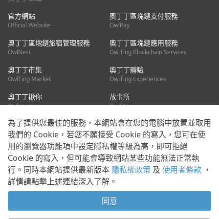
官方網站
奧丁丁區塊鏈支付服務
Official Website
OwlPay
奧丁丁區塊鏈旅宿管理服務
奧丁丁區塊鏈應用服務
OwlNest
OwlTing Blockchain Services
奧丁丁市集
奧丁丁體驗
OwlTing Market
OwlTing Experiences
奧丁丁揪你
故事所
OwlJourney
OwlStay
為了提供您最佳的服務，本網站會在您的電腦中放置並取用
聯絡我們
我們的 Cookie，若您不願接受 Cookie 的寫入，您可在使
用的瀏覽器功能項中設定隱私權等級為高，即可拒絕
客服信箱：
mediapartner@owlting.com
Cookie 的寫入，但可能會導致網站某些功能無法正常執
服務信箱 / 廣告洽詢：
info_owlnews@owlting.com
行。同時本網站提供最新版本
隱私權政策
及
使用者條款
，
媒體合作 / 新聞稿提供：
mediapartner@owlting.com
詳情請點擊上述連結深入了解。
本平台之內容符合第三方智慧財產權規範，若有疑慮歡迎來信告
知。
同意
打開 App 享受舒適閱讀