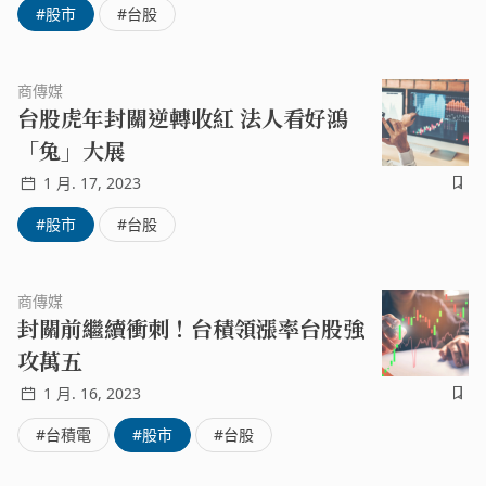
#股市
#台股
升 2.5%，終止連 6 個月跌勢。圖片來源：翻攝奇摩股市新
春開盤，台股守得梅花撲鼻香，週一 (30 日) 走勢揚眉兔
氣，早盤在台積電領軍大漲 7% 衝鋒下，指數一路飆漲逾 5
商傳媒
00 點、最高達 15465 點，不但收復萬五大關、重返年線，
台股虎年封關逆轉收紅 法人看好鴻
更創 5 個多月來新高；不過台股技術面遭逢年線反壓，盤
「兔」大展
中漲幅收斂，預估成交量放大至 3300 億元。圖片來源：翻
攝奇摩股市過年期間台積電 ADR 強漲逾 7%，台積電今天
1 月. 17, 2023
開盤順勢補漲，股價最高衝上 542 元，改寫 8 個月來新
#股市
#台股
高，市值日增 1 兆元，達 14.05 兆元。聯發科也飆漲逾
4%，鴻海則在平盤震盪，其餘重量型權值股如：台達電、
聯電、台塑四寶都穩居盤上。櫃買指百花齊放，多檔個股亮
商傳媒
燈漲停，包括：德微、昇佳電子、鈺太、世界等率先表態。
封關前繼續衝刺！台積領漲率台股強
IC 設計也是領漲指標，包括：力智、祥碩、矽力 - KY 等指
攻萬五
標股率先攻上漲停，激勵同族群走勢看俏。分析師表示，台
股新春開紅盤進行補漲，不過上檔壓力仍沉重，加上蘋果、
1 月. 16, 2023
亞馬遜、Alphabet 和 Meta 將陸續公布財報，以及美國聯
準會即將在本週四 (2/2) 凌晨公布最新利率決策，還是有可
#台積電
#股市
#台股
能觸發另一波震盪，短期可留意國際股市及台股反彈過後的