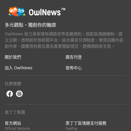
多元觀點・獨創你的輪廓
OwlNews 致力革新現有網路世界底層規則，搭配區塊鏈機制，建
立公開、透明新形態新聞平台，結合廣告分潤制度，實質回饋內容
創作者，顛覆現有數位廣告產業壟斷現況，建構網路新生態。
關於我們
廣告刊登
加入 OwlNews
發佈中心
社群媒體
奧丁丁集團
官方網站
奧丁丁區塊鏈支付服務
Official Website
OwlPay