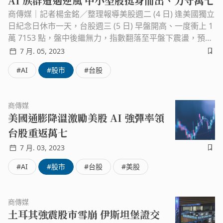
AI 族群遭遇逆風 中小型股挺身而出、力守萬七
商傳媒｜記者楊金銘／整理報導美股週二 (4 日) 逢美國獨立
日紀念日休市一天，台股週三 (5 日) 早盤開高、一度衝上 1
萬 7153 點，盤中後繼無力，指數翻落至平盤下震盪，預估
成交量約 3900 億元。圖片來源：翻攝奇摩股市台積電早盤
7 月. 05, 2023
最高至 589 元，盤中翻黑來到 582 元，聯電、聯發科、台
#AI
#股市
#台股
達電在平盤下震盪，鴻海跌幅逾 1% 至 108.5 元。美中科技
戰延燒，美國傳出將進一步擴大限制中國使用美企雲端運用
服務，導致 AI 族群早盤集體回檔，世芯 - KY 一度打入跌
商傳媒
停，創意下跌約 2%，緯穎下挫近 4%，緯創失守百元關
美國通膨降溫激勵美股 AI 強彈率領
卡，不過盤中買盤挺進，AI 指標股跌勢收斂。緯創今日除
台股重返萬七
權息 2.6 元，盤中翻紅來到 104 元，填息近在咫尺。圖片
來源：翻攝奇摩股市部分資金也湧入觀光、車電、太陽能等
7 月. 03, 2023
補漲族群。航空雙雄短暫整理後、今天再度高飛；車電指標
#AI
#股市
#台股
#美股
股康舒正式完成 ABB 電源轉換事業收購，股價強漲逾 7%，
創歷史新天價。貨櫃三雄已陸續完成除權息，相較先前強勢
上攻，今日走勢轉趨疲弱，整體航運類股指數跌幅約 0.
商傳媒
6%。圖片來源：翻攝玩股網分析師表示，台積電 20 日將舉
土耳其強震股市雪崩 伊斯坦堡證交
辦法說會，在此前市場對其將釋出之展望持觀望態度，加上