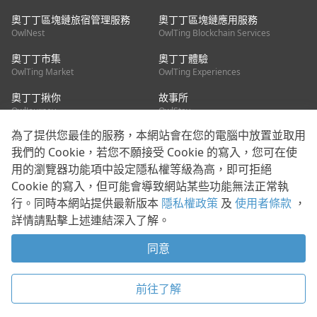
奧丁丁區塊鏈旅宿管理服務
奧丁丁區塊鏈應用服務
OwlNest
OwlTing Blockchain Services
奧丁丁市集
奧丁丁體驗
OwlTing Market
OwlTing Experiences
奧丁丁揪你
故事所
OwlJourney
OwlStay
為了提供您最佳的服務，本網站會在您的電腦中放置並取用
聯絡我們
我們的 Cookie，若您不願接受 Cookie 的寫入，您可在使
用的瀏覽器功能項中設定隱私權等級為高，即可拒絕
客服信箱：
mediapartner@owlting.com
Cookie 的寫入，但可能會導致網站某些功能無法正常執
服務信箱 / 廣告洽詢：
info_owlnews@owlting.com
行。同時本網站提供最新版本
隱私權政策
及
使用者條款
，
媒體合作 / 新聞稿提供：
mediapartner@owlting.com
詳情請點擊上述連結深入了解。
本平台之內容符合第三方智慧財產權規範，若有疑慮歡迎來信告
知。
同意
使用者條款
隱私權政策
Cookie 政策
打開 App 享受舒適閱讀
前往了解
© 2021 歐簿客科技股份有限公司 版權所有