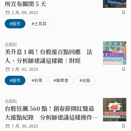
所宣布關閉 5 天
美國聯準會後續升息決策還是讓市場感到擔憂，因此在外資
買盤縮手下，台股有機會轉由內資主導。目前台股守穩萬七
2 月. 09, 2023
關卡、有利多方控盤，不過新台幣未轉強，後續仍應留意籌
#股市
#土耳其
碼面。短線可留意 7 月生技月題材加持的生技類股，以及
碳權交易所成立帶動的碳匯概念股等族群。
品觀點
美升息 1 碼！台股漲百點回應 法
人、分析師建議這樣做｜財經
2 月. 02, 2023
#股市
#利率
#聯準會
#台股
品觀點
台股狂飆 560 點！創春節開紅盤最
大漲點紀錄 分析師建議這樣操作｜
財經
1 月. 30, 2023