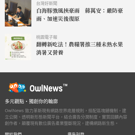
台灣好新聞
白海豚強風挾豪雨 蔣萬安：嚴防豪
雨、加速災後復原
桃園電子報
翻轉新吃法！農糧署推三種未熟水果
消暑又營養
多元觀點・獨創你的輪廓
OwlNews 致力革新現有網路世界底層規則，搭配區塊鏈機制，建
立公開、透明新形態新聞平台，結合廣告分潤制度，實質回饋內容
創作者，顛覆現有數位廣告產業壟斷現況，建構網路新生態。
關於我們
廣告刊登