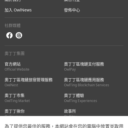
加入 OwlNews
發佈中心
社群媒體
奧丁丁集團
官方網站
奧丁丁區塊鏈支付服務
Official Website
OwlPay
奧丁丁區塊鏈旅宿管理服務
奧丁丁區塊鏈應用服務
OwlNest
OwlTing Blockchain Services
奧丁丁市集
奧丁丁體驗
OwlTing Market
OwlTing Experiences
奧丁丁揪你
故事所
OwlJourney
OwlStay
為了提供您最佳的服務，本網站會在您的電腦中放置並取用