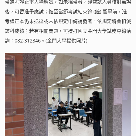
帶准考證正本入場應試，如未攜帶者，經監試人員核對無誤
後，可暫准予應試；惟至當節考試結束鈴 (鐘) 響畢前，准
考證正本仍未送達或未依規定申請補發者，依規定將會扣減
該科成績；若有相關問題，可撥打國立金門大學試務專線洽
詢：082-312346。(金門大學提供照片)