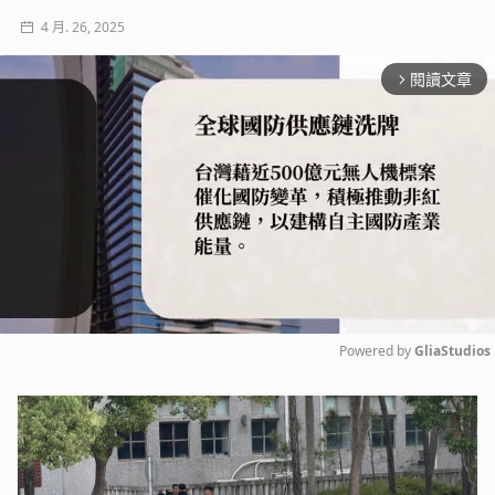
4 月. 26, 2025
閱讀文章
arrow_forward_ios
Powered by 
GliaStudios
Mute