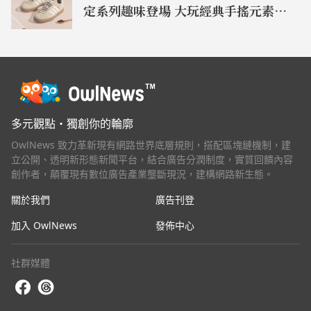
定系列趣味登場 大玩經典手搖元素
開啟台味日常穿搭靈感
多元觀點・獨創你的輪廓
OwlNews 致力革新現有網路世界底層規則，搭配區塊鏈機制，建
立公開、透明新形態新聞平台，結合廣告分潤制度，實質回饋內容
創作者，顛覆現有數位廣告產業壟斷現況，建構網路新生態。
關於我們
廣告刊登
加入 OwlNews
發佈中心
社群媒體