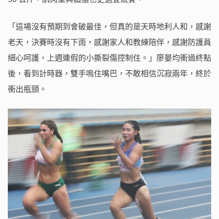
「這場沒有預期到會破最佳，但真的是天時地利人和，感謝
老天，決賽時沒有下雨，感謝家人和教練陪伴，感謝防護員
細心呵護，上週連假的小撕裂傷控制住。」廖晏均衝過終點
後，看到計時器，雙手嗚住嘴巴，不敢相信沉寂兩年，終於
衝出瓶頸。