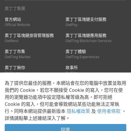
奧丁丁集團
官方網站
奧丁丁區塊鏈支付服務
Official Website
OwlPay
奧丁丁區塊鏈旅宿管理服務
奧丁丁區塊鏈應用服務
OwlNest
OwlTing Blockchain Services
奧丁丁市集
奧丁丁體驗
OwlTing Market
OwlTing Experiences
奧丁丁揪你
故事所
OwlJourney
OwlStay
為了提供您最佳的服務，本網站會在您的電腦中放置並取用
聯絡我們
我們的 Cookie，若您不願接受 Cookie 的寫入，您可在使
用的瀏覽器功能項中設定隱私權等級為高，即可拒絕
客服信箱：
mediapartner@owlting.com
Cookie 的寫入，但可能會導致網站某些功能無法正常執
服務信箱 / 廣告洽詢：
info_owlnews@owlting.com
行。同時本網站提供最新版本
隱私權政策
及
使用者條款
，
媒體合作 / 新聞稿提供：
mediapartner@owlting.com
詳情請點擊上述連結深入了解。
本平台之內容符合第三方智慧財產權規範，若有疑慮歡迎來信告
知。
同意