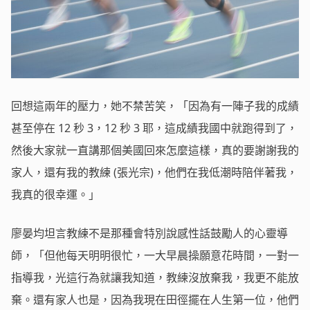
回想這兩年的壓力，她不禁苦笑，「因為有一陣子我的成績
甚至停在
12
秒
3
，
12
秒
3
耶，這成績我國中就跑得到了，
然後大家就一直講那個美國回來怎麼這樣，真的要謝謝我的
家人，還有我的教練
(
張光宗
)
，他們在我低潮時陪伴著我，
我真的很幸運。」
廖晏均坦言教練不是那種會特別說感性話鼓勵人的心靈導
師，「但他每天明明很忙，一大早晨操願意花時間，一對一
指導我，光這行為就讓我知道，教練沒放棄我，我更不能放
棄。還有家人也是，因為我現在田徑擺在人生第一位，他們