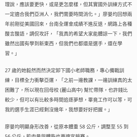
理說，應該要更快，或是更怎麼樣，但其實國外訓練方式不
一定適合我們亞洲人，我們需要時間消化。」廖晏均回想兩
年前剛從美國回來，台南全運會成績不進反退，網路上各種
酸言酸語，調侃攻訐，「我真的希望大家能體諒一下，我們
雖然出國有學到新東西，但我們也都還是選手，還在學
習。」
27
歲的她毅然而然決定卸下國小老師職務，專心備戰訓
練，目標全力衝擊亞運，「之前一邊教課，一邊訓練真的太
困難了，所以現在回母校
(
麗山高中
)
幫忙帶隊，也許錢比
較少，但可以有比較多時間追逐夢想，畢竟工作可以等，可
我的選手生涯已經剩沒幾年，我想要好好把握。」
廖晏均明顯身形改善，從原本體重
58
公斤，調整至
55
到
56
公斤，肌肉量與體脂也更適宜競賽。