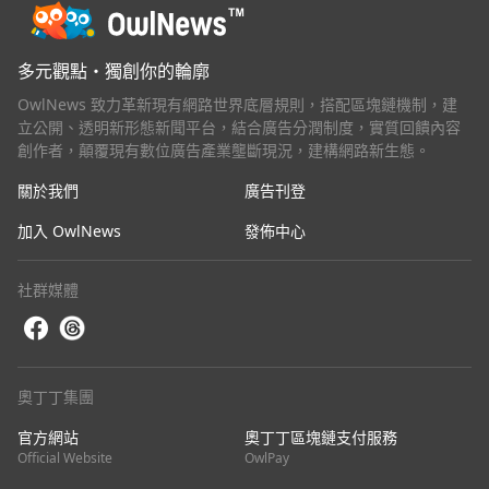
多元觀點・獨創你的輪廓
OwlNews 致力革新現有網路世界底層規則，搭配區塊鏈機制，建
立公開、透明新形態新聞平台，結合廣告分潤制度，實質回饋內容
創作者，顛覆現有數位廣告產業壟斷現況，建構網路新生態。
關於我們
廣告刊登
加入 OwlNews
發佈中心
社群媒體
奧丁丁集團
官方網站
奧丁丁區塊鏈支付服務
Official Website
OwlPay