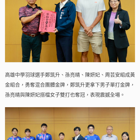
高雄中學羽球選手鄭筑升、孫亮晴、陳妍妃、周芸安組成黃
金組合，勇奪混合團體金牌，鄭筑升更拿下男子單打金牌，
孫亮晴與陳妍妃搭檔女子雙打也奪冠，表現震撼全場。