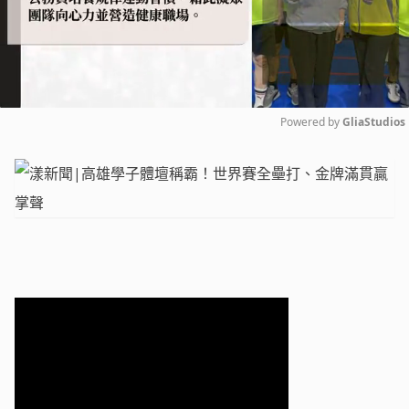
Powered by 
GliaStudios
Mute