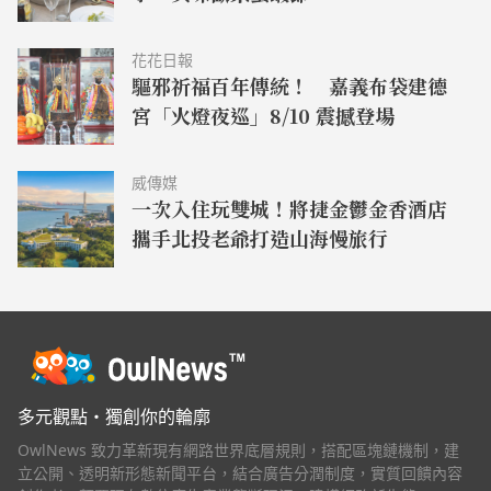
花花日報
驅邪祈福百年傳統！ 嘉義布袋建德
宮「火燈夜巡」8/10 震撼登場
威傳媒
一次入住玩雙城！將捷金鬱金香酒店
攜手北投老爺打造山海慢旅行
多元觀點・獨創你的輪廓
OwlNews 致力革新現有網路世界底層規則，搭配區塊鏈機制，建
立公開、透明新形態新聞平台，結合廣告分潤制度，實質回饋內容