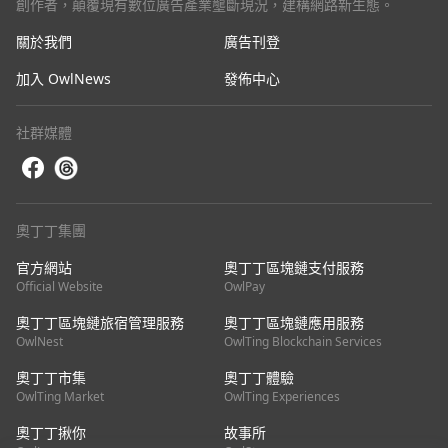
創作者，顛覆現有數位廣告產業壟斷現況，建構網路新生態。
關於我們
廣告刊登
加入 OwlNews
發佈中心
社群媒體
奧丁丁集團
官方網站
奧丁丁區塊鏈支付服務
Official Website
OwlPay
奧丁丁區塊鏈旅宿管理服務
奧丁丁區塊鏈應用服務
OwlNest
OwlTing Blockchain Services
奧丁丁市集
奧丁丁體驗
OwlTing Market
OwlTing Experiences
奧丁丁揪你
故事所