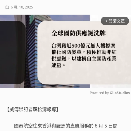
6 月. 10, 2025
閱讀文章
arrow_forward_ios
Powered by 
GliaStudios
Mute
【威傳媒記者蘇松濤報導】
國泰航空往來香港與羅馬的直航服務於 6 月 5 日開