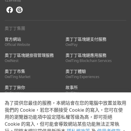
奧丁丁集團
官方網站
奧丁丁區塊鏈支付服務
Official Website
OwlPay
奧丁丁區塊鏈旅宿管理服務
奧丁丁區塊鏈應用服務
OwlNest
OwlTing Blockchain Services
奧丁丁市集
奧丁丁體驗
OwlTing Market
OwlTing Experiences
奧丁丁揪你
故事所
OwlJourney
OwlStay
為了提供您最佳的服務，本網站會在您的電腦中放置並取用
聯絡我們
我們的 Cookie，若您不願接受 Cookie 的寫入，您可在使
用的瀏覽器功能項中設定隱私權等級為高，即可拒絕
客服信箱：
mediapartner@owlting.com
Cookie 的寫入，但可能會導致網站某些功能無法正常執
服務信箱 / 廣告洽詢：
info_owlnews@owlting.com