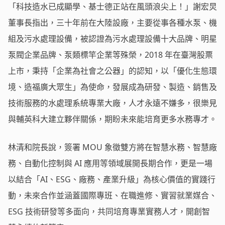
「科技造水已成顯學、基士德正站在風頭浪尖上！」謝宏炅
董事長指出，三十年前在大陸設廠，主要從事各種水泵、機
組及污水處理設備，被認證為污水處理設備十大品牌、明星
泵閥企業品牌、泵類標竿企業等殊榮，2018 年在臺灣股票
上市，秉持「企業為社會之公器」的認知，以「優化生態環
境、造福廣大眾生」為使命，發展成為研發、製造、銷售及
技術服務的水處理系統專業大廠，人才永遠不嫌多，很樂見
與輔英科大建立夥伴關係，期盼未來能培育更多水務專才。
林清和院長說，簽署 MOU 象徵雙方將在智慧水務、智慧廠
務、自動化控制與 AI 應用等領域展開長期合作，更是一場
以結合「AI、ESG、廠務、產業升級」為核心價值的實踐行
動，未來合作並涵蓋國際專班、在職進修、實習就業媒合、
ESG 技術研發等多面向，共同培育專業實務人才，開創智