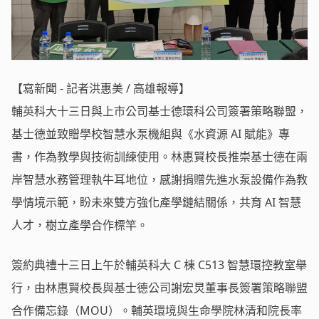
【寫新聞 - 記者洪惠美 / 高雄報導】
輔英科大十三日與上市公司基士德環科公司簽署策略聯盟，
基士德並致贈學校智慧水泵機組與《水資源 AI 賦能》專
書，作為教學與技術訓練使用。林惠賢校長推崇基士德在兩
岸智慧水務管理執牛耳地位，感謝捐贈先進水泵設備作為教
學情境示範，盼未來雙方強化產學鏈結關係，共育 AI 智慧
人才，樹立產學合作標竿。
簽約典禮十三日上午於輔英科大 C 棟 C513 智慧環控教室舉
行，由林惠賢校長與基士德公司謝宏炅董事長簽署策略聯盟
合作備忘錄（MOU）。輔英環境與生命學院林清和院長率