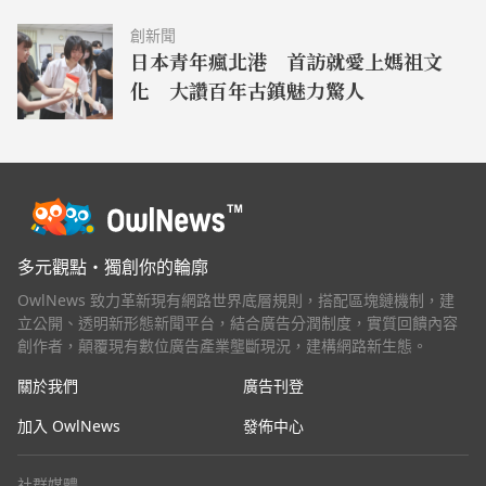
創新聞
日本青年瘋北港 首訪就愛上媽祖文
化 大讚百年古鎮魅力驚人
多元觀點・獨創你的輪廓
OwlNews 致力革新現有網路世界底層規則，搭配區塊鏈機制，建
立公開、透明新形態新聞平台，結合廣告分潤制度，實質回饋內容
創作者，顛覆現有數位廣告產業壟斷現況，建構網路新生態。
關於我們
廣告刊登
加入 OwlNews
發佈中心
社群媒體