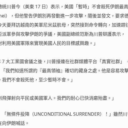
統川普今（美東 17 日）表示，美國「暫時」不會殺死伊朗最
i Khamenei），但他警告伊朗別再發動進一步攻擊，隨後並發文，要
今天要拜訪越南的美軍尼米茲航母，突然接到命令轉向，加速趕
否派軍參與攻擊伊朗的爭議，美國副總統范斯為川普辯護表示，
對利用美國軍隊來實現美國人民的目標感興趣。」
 年 7 大工業國會議之後，川普接連在社群媒體平台「真實社群」（T
表示，「我們知道所謂的『最高領袖』確切的藏身之處。他是容易攻
。我們不會殺死他，至少暫時不會。」
到飛彈射向平民或美國軍人。我們的耐心已快消磨殆盡。」
條件投降（UNCONDITIONAL SURRENDER）！」雖然
在向伊朗喊話。