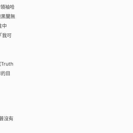
高領袖哈
求德黑蘭無
往中
「我可
ruth
擊的目
川普沒有