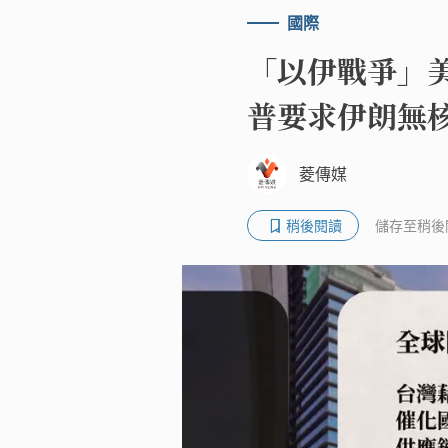
國際
「以伊戰爭」
普要求伊朗無
菱傳媒
稍後閱讀
儲存至稍後