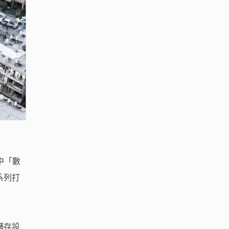
中「數
系列打
儲存設