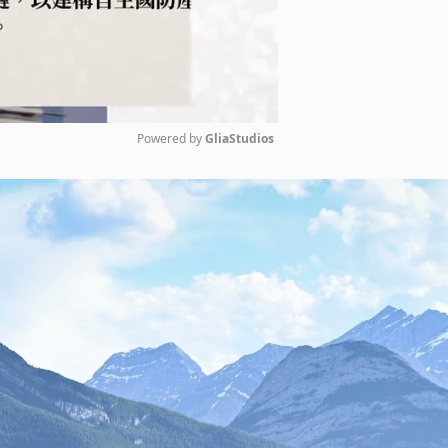
Powered by 
GliaStudios
Mute