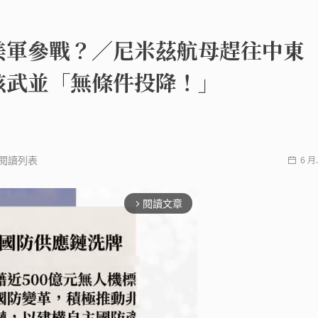
美軍參戰？／尼米茲航母趕往中東
核武並「無條件投降！」
閱讀列表
6 月.
閱讀文章
arrow_forward_ios