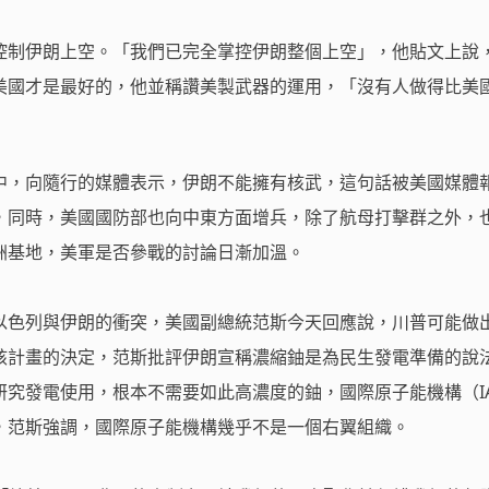
控制伊朗上空。「我們已完全掌控伊朗整個上空」，他貼文上說
美國才是最好的，他並稱讚美製武器的運用，「沒有人做得比美
中，向隨行的媒體表示，伊朗不能擁有核武，這句話被美國媒體
，同時，美國國防部也向中東方面增兵，除了航母打擊群之外，
洲基地，美軍是否參戰的討論日漸加溫。
以色列與伊朗的衝突，美國副總統范斯今天回應說，川普可能做
核計畫的決定，范斯批評伊朗宣稱濃縮鈾是為民生發電準備的說
究發電使用，根本不需要如此高濃度的鈾，國際原子能機構（IA
，范斯強調，國際原子能機構幾乎不是一個右翼組織。