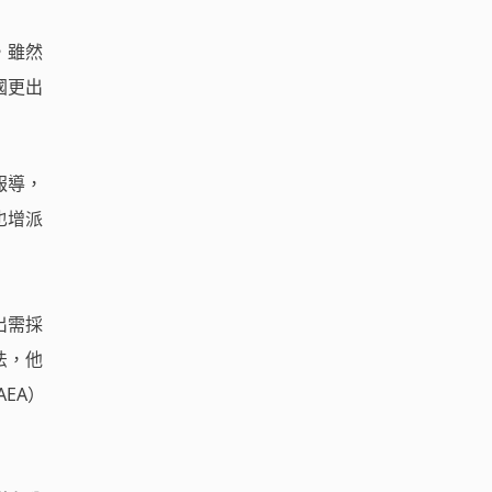
，雖然
國更出
報導，
也增派
出需採
法，他
EA）