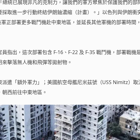
，「總統已展現非凡的克制力，讓我們的軍方聚焦於保護我們的部
要採取進一步行動終結伊朗鈾濃縮（計畫）。」以色列與伊朗衝
，美軍正部署更多戰鬥機赴中東地區，並延長其他軍機的部署時間
出，這次部署包含 F-16、F-22 及 F-35 戰鬥機，部署戰機
用來擊落無人機和飛彈等拋射物。
派遣「額外軍力」；美國航空母艦尼米茲號（USS Nimitz）取
，朝西前往中東地區。