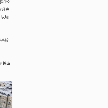
隊和公
突升高
，以強
是基於
消越南