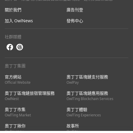
關於我們
廣告刊登
加入 OwlNews
發佈中心
社群媒體
奧丁丁集團
官方網站
奧丁丁區塊鏈支付服務
Official Website
OwlPay
奧丁丁區塊鏈旅宿管理服務
奧丁丁區塊鏈應用服務
OwlNest
OwlTing Blockchain Services
奧丁丁市集
奧丁丁體驗
OwlTing Market
OwlTing Experiences
奧丁丁揪你
故事所
OwlJourney
OwlStay