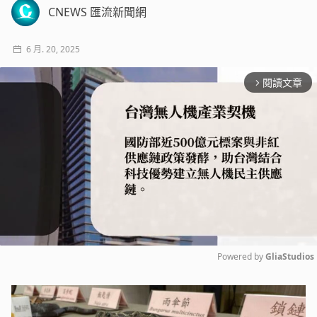
CNEWS 匯流新聞網
6 月. 20, 2025
閱讀文章
arrow_forward_ios
Powered by 
GliaStudios
Mute