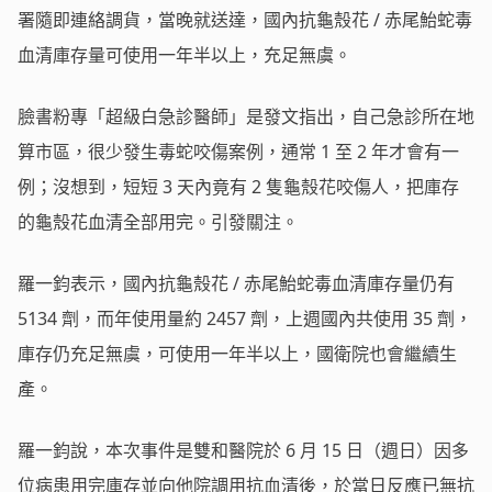
署隨即連絡調貨，當晚就送達，國內抗龜殼花 / 赤尾鮐蛇毒
血清庫存量可使用一年半以上，充足無虞。
臉書粉專「超級白急診醫師」是發文指出，自己急診所在地
算市區，很少發生毒蛇咬傷案例，通常 1 至 2 年才會有一
例；沒想到，短短 3 天內竟有 2 隻龜殼花咬傷人，把庫存
的龜殼花血清全部用完。引發關注。
羅一鈞表示，國內抗龜殼花 / 赤尾鮐蛇毒血清庫存量仍有
5134 劑，而年使用量約 2457 劑，上週國內共使用 35 劑，
庫存仍充足無虞，可使用一年半以上，國衛院也會繼續生
產。
羅一鈞說，本次事件是雙和醫院於 6 月 15 日（週日）因多
位病患用完庫存並向他院調用抗血清後，於當日反應已無抗