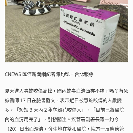
CNEWS 匯流新聞網記者陳鈞凱／台北報導
夏天進入毒蛇咬傷高峰，國內蛇毒血清庫存不夠了嗎？有急
診醫師 17 日在臉書發文，表示近日被毒蛇咬傷的人數變
多，「短短 3 天內 2 隻龜殼花咬傷人」、「目前已將醫院
內的血清用完了」，引發關注。疾管署副署長羅一鈞今
（20）日出面澄清，發生地在雙和醫院，院方一反應疾管