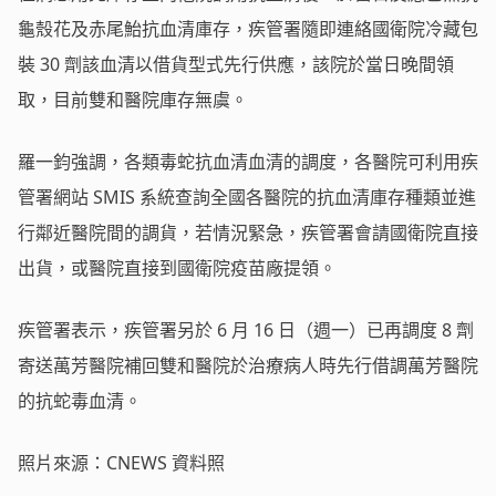
龜殼花及赤尾鮐抗血清庫存，疾管署隨即連絡國衛院冷藏包
裝 30 劑該血清以借貨型式先行供應，該院於當日晚間領
取，目前雙和醫院庫存無虞。
羅一鈞強調，各類毒蛇抗血清血清的調度，各醫院可利用疾
管署網站 SMIS 系統查詢全國各醫院的抗血清庫存種類並進
行鄰近醫院間的調貨，若情況緊急，疾管署會請國衛院直接
出貨，或醫院直接到國衛院疫苗廠提領。
疾管署表示，疾管署另於 6 月 16 日（週一）已再調度 8 劑
寄送萬芳醫院補回雙和醫院於治療病人時先行借調萬芳醫院
的抗蛇毒血清。
照片來源：CNEWS 資料照