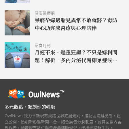
健康醫療網
藥癮孕婦遇胎兒異常不敢就醫？毒防
中心助完成醫療與心理陪伴
常春月刊
月經不來、體重狂飆？不只是婦科問
題！解析「多內分泌代謝卵巢症候群
（PMOS）」
多元觀點・獨創你的輪廓
OwlNews 致力革新現有網路世界底層規則，搭配區塊鏈機制，建
立公開、透明新形態新聞平台，結合廣告分潤制度，實質回饋內容
創作者，顛覆現有數位廣告產業壟斷現況，建構網路新生態。