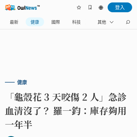
登入
最新
健康
國際
科技
財經
其他
生活
健康
「龜殼花 3 天咬傷 2 人」急診
血清沒了？ 羅一鈞：庫存夠用
一年半