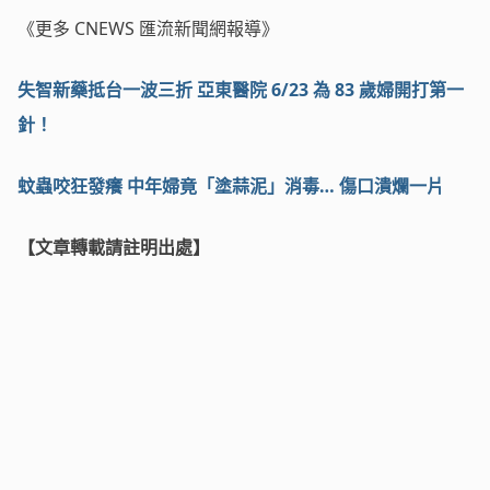
《更多 CNEWS 匯流新聞網報導》
失智新藥抵台一波三折 亞東醫院 6/23 為 83 歲婦開打第一
針！
蚊蟲咬狂發癢 中年婦竟「塗蒜泥」消毒… 傷口潰爛一片
【文章轉載請註明出處】