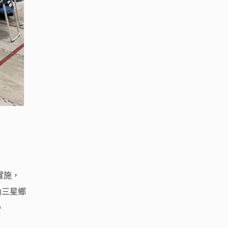
時實施，
內三星鄉
。