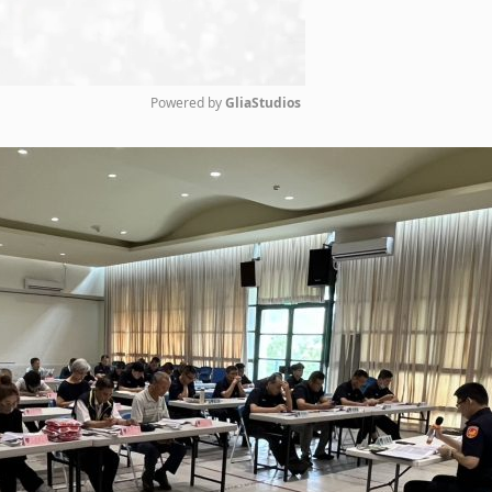
Powered by 
GliaStudios
Mute