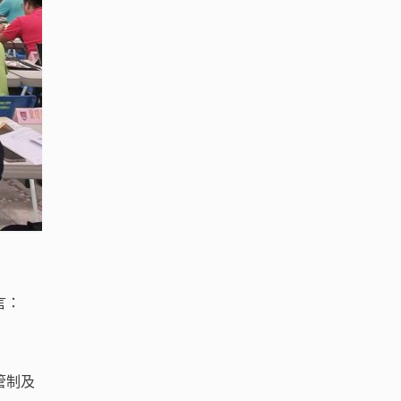
言：
管制及