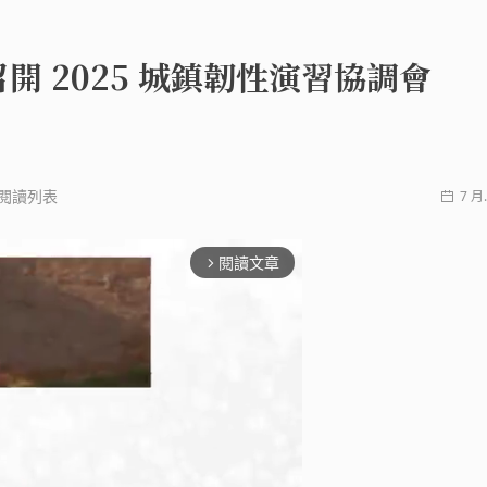
開 2025 城鎮韌性演習協調會
閱讀列表
7 月.
閱讀文章
arrow_forward_ios