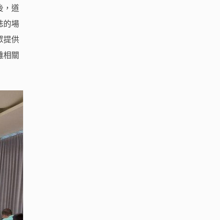
後，道
誌的場
眾提供
難相關