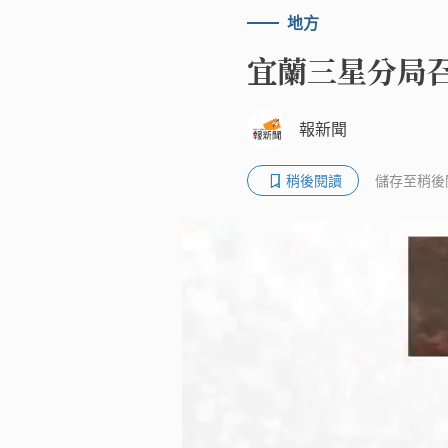
地方
宜蘭三星分局召
報新聞
稍後閱讀
儲存至稍後