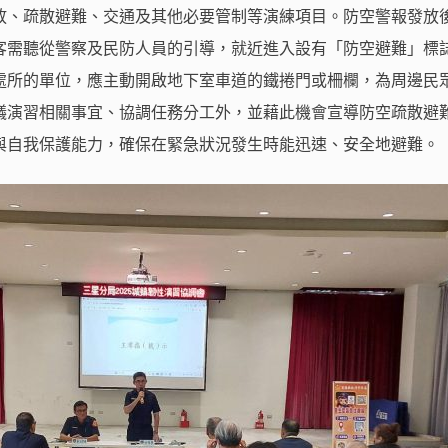
放、疏散避難、交通及其他必要管制等演練項目。防空警報發放
客需聽從警察及民防人員的引導，就近進入設有「防空避難」標
處所的單位，應主動開啟地下室車道的鐵捲門或柵欄，為周邊民
議演習相關事宜、協調任務分工外，並藉此機會宣導防空疏散避
與自我保護能力，確保在緊急狀況發生時能迅速、安全地避難。