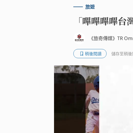
旅遊
「嗶嗶嗶嗶台
《旅奇傳媒》TR Omn
稍後閱讀
儲存至稍後