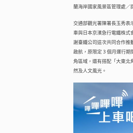
蘭海岸國家風景區管理處／
交通部觀光署陳署長玉秀表
車與日本京濱急行電鐵株式
謝臺鐵公司這次共同合作推動
啟航，原限定 3 個月運行
角區域，還有搭配「大東北
然及人文風光。