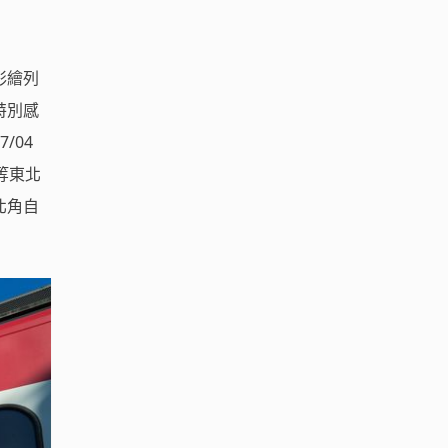
彩繪列
特別感
/04
等東北
北角自