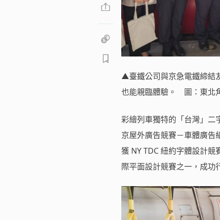
▲臺鐵公司與京急電鐵締結友
也能親臨體驗。 圖：東北
彩繪列車獨特的「台灣」二字
京屋外廣告競賽－車體廣告
獲 NY TDC 紐約字體
際平面設計競賽之一，成功