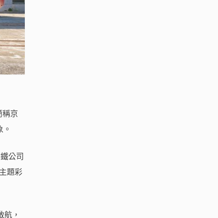
簡稱京
象。
臺鐵公司
」主題彩
啟航，