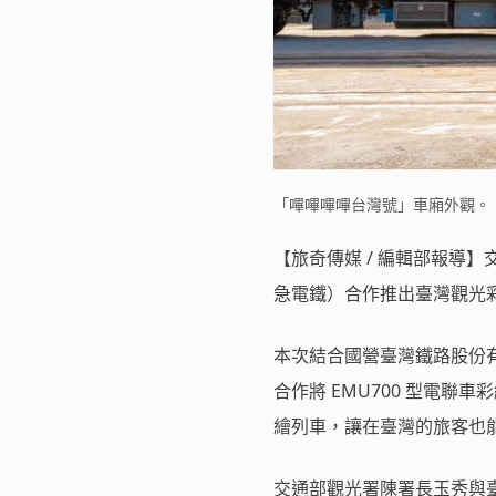
「嗶嗶嗶嗶台灣號」車廂外觀。
【旅奇傳媒 / 編輯部報導
急電鐵）合作推出臺灣觀光
本次結合國營臺灣鐵路股份有
合作將 EMU700 型電
繪列車，讓在臺灣的旅客也
交通部觀光署陳署長玉秀與臺