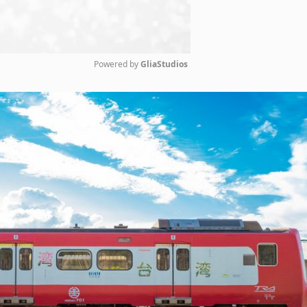
Powered by 
GliaStudios
Mute