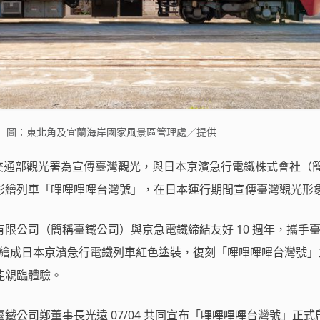
 圖：東北角及宜蘭海岸國家風景區管理處／提供
】交通部觀光署為宣傳臺灣觀光，與日本京濱急行電鐵株式會社（
彩繪列車「嗶嗶嗶嗶台灣號」，在日本運行期間宣傳臺灣觀光形
限公司（簡稱臺鐵公司）與京急電鐵締結友好 10 週年，攜手
聯車彩繪成日本京濱急行電鐵列車紅色塗裝，復刻「嗶嗶嗶嗶台灣號
能親臨體驗。
鐵公司鄭董事長光遠 07/04 共同宣布「嗶嗶嗶嗶台灣號」正式