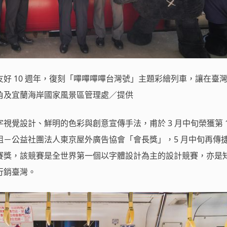
好 10 週年，復刻「嗶嗶嗶嗶台灣號」主題彩繪列車，讓在臺
角及宜蘭海岸國家風景區管理處／提供
視覺設計、鮮明的色彩與創意宣傳手法，甫於 3 月中旬榮獲第 1
組－公益社團法人東京屋外廣告協會「會長獎」，5 月中旬再傳
設計競賽獎，該競賽是全世界第一個以字體設計為主的設計競賽，亦是
行銷臺灣。