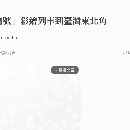
灣號」彩繪列車到臺灣東北角
imedia
閱讀列表
7 月.
閱讀文章
arrow_forward_ios