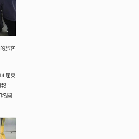
灣的旅客
4 屆東
捷報，
知名國