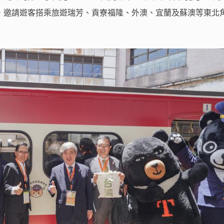
，邀請遊客搭乘旅遊瑞芳、貢寮福隆、外澳、宜蘭及蘇澳等東北