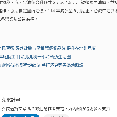
稅，汽、柴油每公升各共 2 元及 1.5 元，調整國內油價，並
作，協助穩定國內油價，114 年累計至 6 月底止，台灣中油共
格以各營業點公告為準。
民票選 張善政邀市民推薦優質品牌 提升在地能見度
年底動工 打造北北桃一小時軌道生活圈
桃園獲衛福部考評績優 將打造更完善婦幼照護
充電計畫
喜歡這篇文章嗎？歡迎幫作者充電，好內容值得更多人支持