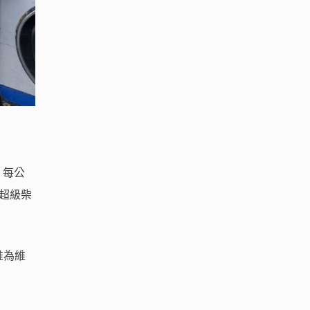
，每公
、超級柴
惟為維