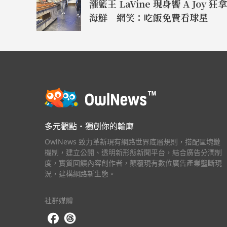
灌籃王 LaVine 現身饗 A Joy 狂拿
海鮮 網笑：吃飯免費看球星
多元觀點・獨創你的輪廓
OwlNews 致力革新現有網路世界底層規則，搭配區塊鏈
機制，建立公開、透明新形態新聞平台，結合廣告分潤制
度，實質回饋內容創作者，顛覆現有數位廣告產業壟斷現
況，建構網路新生態。
社群媒體