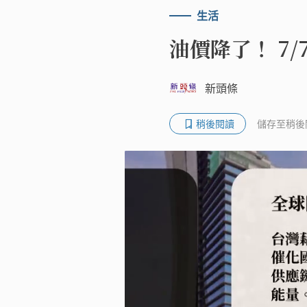
生活
油價降了！ 7/7
新頭條
稍後閱讀
儲存至稍後