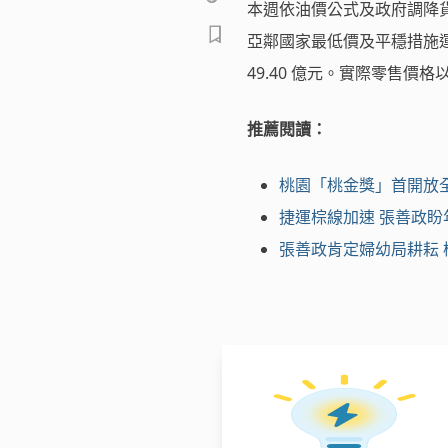
本週依油價公式及政府調降貨物
亞鄰國家最低價及平穩措施運
49.40 億元。實際零售價
推薦閱讀：
桃園「桃金獎」首開放全
捷運棕線加速 張善政盼
張善政肯定婦幼局耕耘 