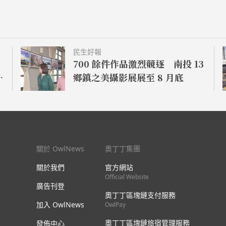
民生好報
700 餘件作品激烈競逐 南投 13
中
鄉鎮之美攝影展展至 8 月底
關於 OwlNews
奧丁丁集團
關於我們
官方網站
Official Website
廣告刊登
奧丁丁區塊鏈支付服務
加入 OwlNews
OwlPay
奧丁丁區塊鏈旅宿管理服務
發佈中心