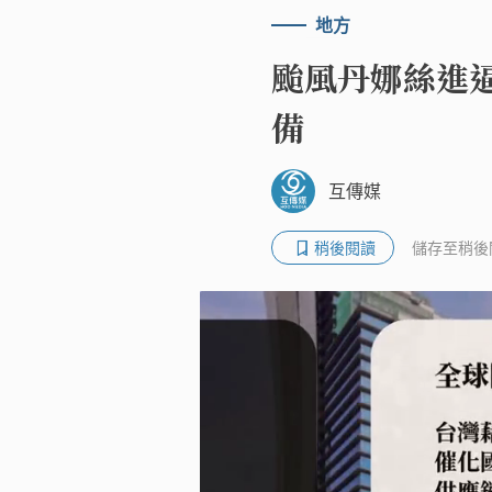
地方
颱風丹娜絲進逼
備
互傳媒
稍後閱讀
儲存至稍後