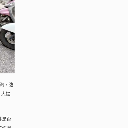
洶洶，強
 大提
件是否