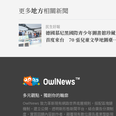
更多
地方
相關新聞
民生好報
德國慕尼黑國際青少年圖書館珍藏
首度來台 70 張兒童文學地圖臺
登場
多元觀點・獨創你的輪廓
OwlNews 致力革新現有網路世界底層規則，搭配區塊鏈
機制，建立公開、透明新形態新聞平台，結合廣告分潤制
度，實質回饋內容創作者，顛覆現有數位廣告產業壟斷現