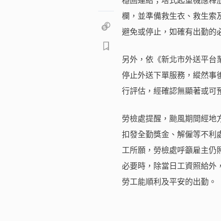
穩固連結；塔式起重機應釋
欄，並準備救生衣、救生索
避免或停止，如確有出勤的
另外，依《新北市外送平台
停止外送下單服務，縱然事
行評估，經確認無顯著或可預
勞檢處提醒，颱風期間經地
扣發全勤獎金、解僱等不利
工所願，勞檢處呼籲雇主仍
必要時，除當日工資照給外
勞工能順利及平安的出勤。