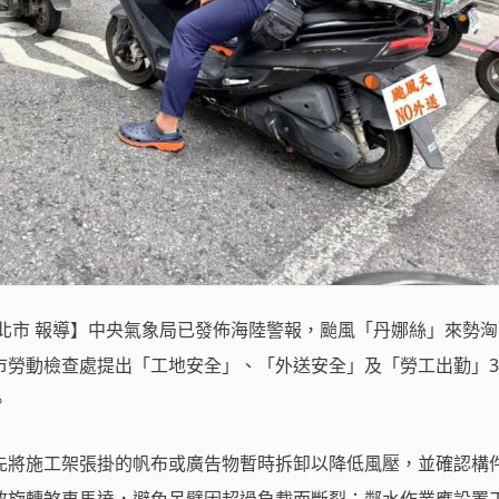
新北市 報導】中央氣象局已發佈海陸警報，颱風「丹娜絲」來勢
市勞動檢查處提出「工地安全」、「外送安全」及「勞工出勤」3
。
先將施工架張掛的帆布或廣告物暫時拆卸以降低風壓，並確認構