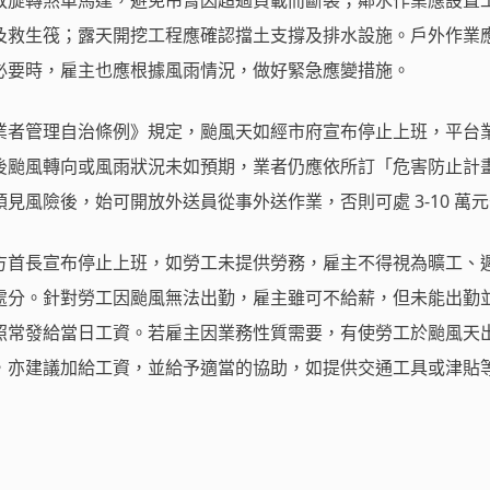
放旋轉煞車馬達，避免吊臂因超過負載而斷裂；鄰水作業應設置
及救生筏；露天開挖工程應確認擋土支撐及排水設施。戶外作業
必要時，雇主也應根據風雨情況，做好緊急應變措施。
業者管理自治條例》規定，颱風天如經市府宣布停止上班，平台
後颱風轉向或風雨狀況未如預期，業者仍應依所訂「危害防止計
見風險後，始可開放外送員從事外送作業，否則可處 3-10 萬
方首長宣布停止上班，如勞工未提供勞務，雇主不得視為曠工、
處分。針對勞工因颱風無法出勤，雇主雖可不給薪，但未能出勤
照常發給當日工資。若雇主因業務性質需要，有使勞工於颱風天
，亦建議加給工資，並給予適當的協助，如提供交通工具或津貼