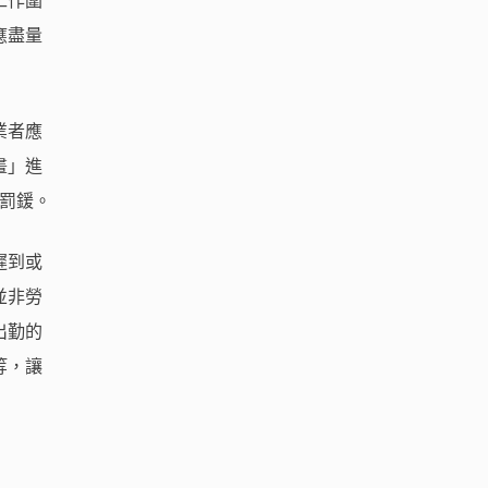
工作圍
應盡量
業者應
畫」進
元罰鍰。
遲到或
並非勞
出勤的
等，讓