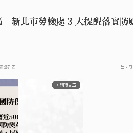
 新北市勞檢處 3 大提醒落實防
閱讀列表
7 月.
閱讀文章
arrow_forward_ios