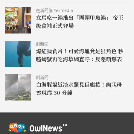
是新聞網 Yesmedia
立馬吃一鍋推出「團團甲魚鍋」 帝王
級食補正式登場
創新聞
爆紅獵食片！可愛海龜竟是狠角色 秒
嗑螃蟹再吃海草網直呼：反差萌爆表
創新聞
白海豚逼近淡水驚見巨龍捲！鉤狀母
雲現蹤 30 分鐘