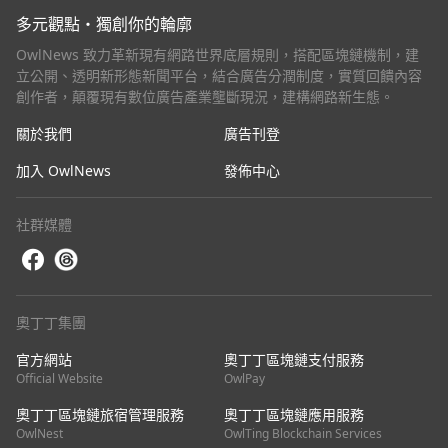
多元觀點・獨創你的輪廓
OwlNews 致力革新現有網路世界底層規則，搭配區塊鏈機制，建
立公開、透明新形態新聞平台，結合廣告分潤制度，實質回饋內容
創作者，顛覆現有數位廣告產業壟斷現況，建構網路新生態。
關於我們
廣告刊登
加入 OwlNews
發佈中心
社群媒體
奧丁丁集團
官方網站
奧丁丁區塊鏈支付服務
Official Website
OwlPay
奧丁丁區塊鏈旅宿管理服務
奧丁丁區塊鏈應用服務
OwlNest
OwlTing Blockchain Services