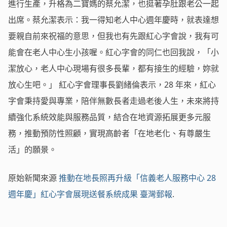
進行生產，升格為二寶媽的蔡允潔，也挺著孕肚跟老公一起
出席。蔡允潔表示：我一得知老人中心週年慶時，就表達想
要親自前來祝福的意思，但我也有先跟紅心字會說，我有可
能會在老人中心生小孩喔。紅心字會的同仁也回我說，「小
潔放心，老人中心現場有很多長輩，都有接生的經驗，妳就
放心生吧。」 紅心字會理事長劉緒倫表示，28 年來，紅心
字會秉持愛與專業，陪伴無數長者走過老後人生，未來將持
續強化系統效能與服務品質，結合在地資源拓展更多元服
務，推動預防性照顧，實現高齡者「在地老化、有尊嚴生
活」的願景。
原始新聞來源
推動在地長照再升級「信義老人服務中心 28
週年慶」紅心字會展現送餐系統成果
臺灣郵報
.