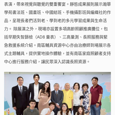
表演，帶來視覺與聽覺的雙重饗宴。靜態成果展則展示瀚華
學苑書法班、國畫班、中國結班、手機攝影班與編織社的作
品，呈現長者們活到老、學到老的多元學習成果與生命活
力。 除展演之外，現場亦設置多項高齡照顧推廣攤位，包
括早期失智篩檢（AD8 量表）、三高量測、長照服務與緊
急救援系統介紹。南區輔具資源中心亦由治療師到場展示各
式主題輔具，提供實地操作體驗，並有南區家庭照顧者支持
中心進行服務介紹，讓民眾深入認識長照資源。