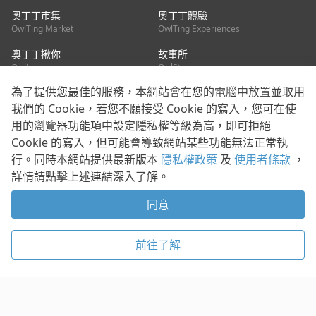
奧丁丁市集
奧丁丁體驗
OwlTing Market
OwlTing Experiences
奧丁丁揪你
故事所
OwlJourney
OwlStay
為了提供您最佳的服務，本網站會在您的電腦中放置並取用
聯絡我們
我們的 Cookie，若您不願接受 Cookie 的寫入，您可在使
用的瀏覽器功能項中設定隱私權等級為高，即可拒絕
客服信箱：
mediapartner@owlting.com
Cookie 的寫入，但可能會導致網站某些功能無法正常執
服務信箱 / 廣告洽詢：
info_owlnews@owlting.com
行。同時本網站提供最新版本
隱私權政策
及
使用者條款
，
媒體合作 / 新聞稿提供：
mediapartner@owlting.com
詳情請點擊上述連結深入了解。
本平台之內容符合第三方智慧財產權規範，若有疑慮歡迎來信告
知。
同意
打開 App 享受舒適閱讀
使用者條款
隱私權政策
Cookie 政策
前往了解
© 2021 歐簿客科技股份有限公司 版權所有
複製
贊助
稍後閱讀