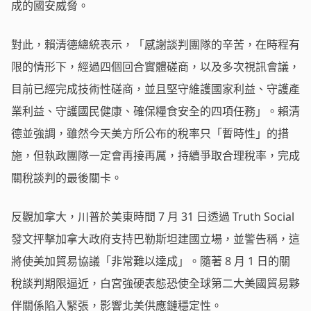
成的國安威脅。
對此，賴清德總統表示，「感謝談判團隊的辛苦，在時程有
限的情形下，經過四個回合實體磋商，以及多次視訊會議，
目前已經完成技術性磋商，並且堅守維護國家利益、守護產
業利益、守護國民健康、確保糧食安全的四項任務」。賴清
德並強調，雖然今天美方所公布的稅率只「暫時性」的措
施，但執政團隊一定會再接再厲，持續爭取合理稅率，完成
關稅談判的最後關卡。
反觀加拿大，川普於美東時間 7 月 31 日透過 Truth Social
發文抨擊加拿大政府支持巴勒斯坦建國立場，並警告稱，這
將使美加貿易協議「非常難以達成」。隨著 8 月 1 日的關
稅談判期限逼近，白宮強硬表態恐使全球第二大美國貿易夥
伴關係陷入緊張，影響北美供應鏈穩定性。