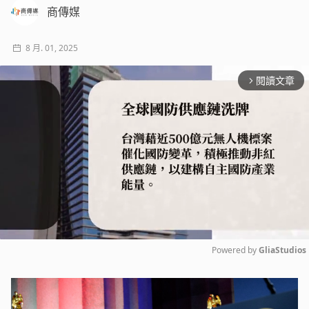
商傳媒
8 月. 01, 2025
閱讀文章
arrow_forward_ios
Powered by 
GliaStudios
Mute