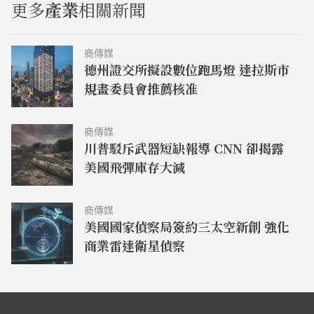
更多
產業
相關新聞
商傳媒
德州證交所擬設數位跑馬燈 達拉斯市
規畫委員會推薦核准
商傳媒
川普駁斥武器短缺報導 CNN 卻揭露
美國飛彈庫存大減
商傳媒
美國國家偵察局簽約三太空新創 強化
商業雷達衛星偵察