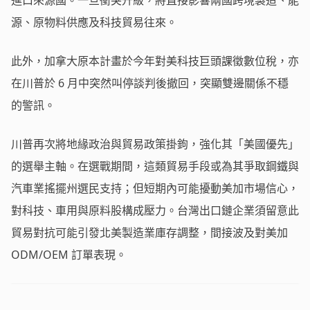
源、原物料供應及科技貿易往來。
此外，加拿大原本計畫於今年對美科技巨頭課徵數位稅，亦
在川普於 6 月中突然叫停談判後撤回，突顯雙邊關係不穩
的警訊。
川普再次將地緣政治與貿易政策掛鉤，強化其「美國優先」
的選舉主軸。在選戰期間，這類貿易手段或為其爭取鋼鐵與
汽車業搖擺州選民支持；但短期內可能擾動美加市場信心，
對科技、車用與原料股構成壓力。台灣出口鏈企業須留意此
貿易對抗可能引發北美製造業庫存調整，間接波及對美加
ODM/OEM 訂單表現。