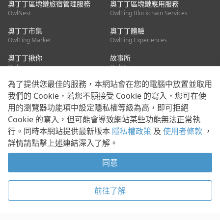
奧丁丁區塊鏈旅宿管理服務
奧丁丁區塊鏈應用服務
OwlNest
OwlTing Blockchain Services
奧丁丁市集
奧丁丁體驗
OwlTing Market
OwlTing Experiences
奧丁丁揪你
故事所
OwlJourney
OwlStay
為了提供您最佳的服務，本網站會在您的電腦中放置並取用
聯絡我們
我們的 Cookie，若您不願接受 Cookie 的寫入，您可在使
用的瀏覽器功能項中設定隱私權等級為高，即可拒絕
客服信箱：
mediapartner@owlting.com
Cookie 的寫入，但可能會導致網站某些功能無法正常執
服務信箱 / 廣告洽詢：
info_owlnews@owlting.com
行。同時本網站提供最新版本
隱私權政策
及
使用者條款
，
媒體合作 / 新聞稿提供：
mediapartner@owlting.com
詳情請點擊上述連結深入了解。
本平台之內容符合第三方智慧財產權規範，若有疑慮歡迎來信告
知。
同意
打開 App 享受舒適閱讀
使用者條款
隱私權政策
Cookie 政策
前往了解
© 2021 歐簿客科技股份有限公司 版權所有