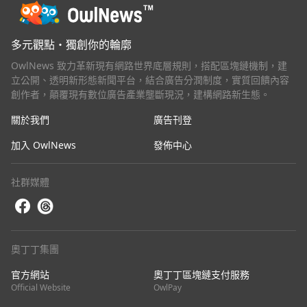
多元觀點・獨創你的輪廓
OwlNews 致力革新現有網路世界底層規則，搭配區塊鏈機制，建
立公開、透明新形態新聞平台，結合廣告分潤制度，實質回饋內容
創作者，顛覆現有數位廣告產業壟斷現況，建構網路新生態。
關於我們
廣告刊登
加入 OwlNews
發佈中心
社群媒體
奧丁丁集團
官方網站
奧丁丁區塊鏈支付服務
Official Website
OwlPay