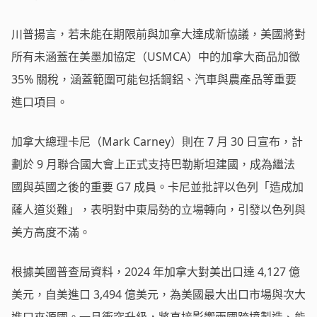
川普揚言，若未能在期限前與加拿大達成新協議，美國將對
所有未涵蓋在美墨加協定（USMCA）中的加拿大商品加徵
35% 關稅，涵蓋範圍可能包括鋼鋁、汽車與農產品等重要
進口項目。
加拿大總理卡尼（Mark Carney）則在 7 月 30 日宣布，計
劃於 9 月聯合國大會上正式支持巴勒斯坦建國，成為繼法
國與英國之後的重要 G7 成員。卡尼並批評以色列「造成加
薩人道災難」，表明對中東局勢的立場轉向，引發以色列與
美方高度不滿。
根據美國普查局資料，2024 年加拿大對美出口達 4,127 億
美元，自美進口 3,494 億美元，為美國最大出口市場與次大
進口來源國。一旦衝突升級，將直接影響兩國跨境製造、能