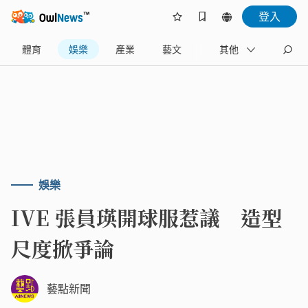
登入
體育
娛樂
產業
藝文
地方
其他
名家
娛樂
IVE 張員瑛開球服惹議 造型
尺度掀爭論
藝點新聞