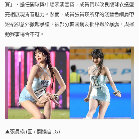
賽」，擔任開球與中場表演嘉賓，成員們以改良版球衣造型
亮相展現青春魅力。然而，成員張員瑛所穿的淺藍色細肩帶
短裙卻意外掀起爭議，被部分韓國網友批評過於暴露，與運
動賽事場合不符。
▲張員瑛 (圖 / 翻攝自 IG)