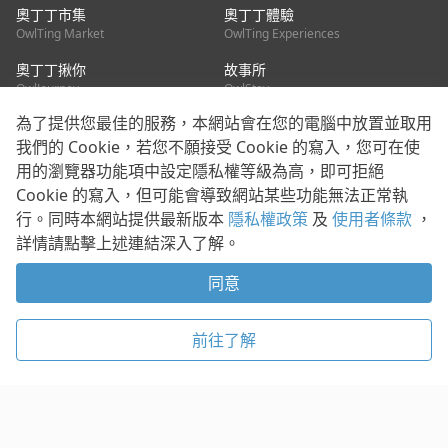
奧丁丁市集
奧丁丁體驗
OwlTing Market
OwlTing Experiences
奧丁丁揪你
故事所
OwlJourney
OwlStay
為了提供您最佳的服務，本網站會在您的電腦中放置並取用
聯絡我們
我們的 Cookie，若您不願接受 Cookie 的寫入，您可在使
用的瀏覽器功能項中設定隱私權等級為高，即可拒絕
客服信箱：
mediapartner@owlting.com
Cookie 的寫入，但可能會導致網站某些功能無法正常執
服務信箱 / 廣告洽詢：
info_owlnews@owlting.com
行。同時本網站提供最新版本
隱私權政策
及
使用者條款
，
媒體合作 / 新聞稿提供：
mediapartner@owlting.com
詳情請點擊上述連結深入了解。
本平台之內容符合第三方智慧財產權規範，若有疑慮歡迎來信告
知。
同意
打開 App 享受舒適閱讀
使用者條款
隱私權政策
Cookie 政策
前往了解
© 2021 歐簿客科技股份有限公司 版權所有
複製
贊助
稍後閱讀