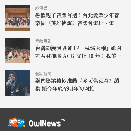
威傳媒
暑假親子音樂首選！台北愛樂少年管
樂團《英雄傳說》音樂會電玩、電
影、動畫名曲一次登場
警政時報
台灣動漫演唱會 IP「魂燃天乘」總召
許君君推廣 ACG 文化 10 年：我撐過
來了！
藝點新聞
獅門影業積極推動《麥可傑克森》續
集 擬今年底至明年初開拍