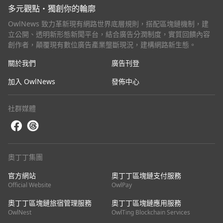
多元觀點・獨創你的輪廓
OwlNews 致力革新現有網路世界底層規則，搭配區塊鏈機制，建
立公開、透明新形態新聞平台，結合廣告分潤制度，實質回饋內容
創作者，顛覆現有數位廣告產業壟斷現況，建構網路新生態。
關於我們
廣告刊登
加入 OwlNews
發佈中心
社群媒體
奧丁丁集團
官方網站
奧丁丁區塊鏈支付服務
Official Website
OwlPay
奧丁丁區塊鏈旅宿管理服務
奧丁丁區塊鏈應用服務
OwlNest
OwlTing Blockchain Services