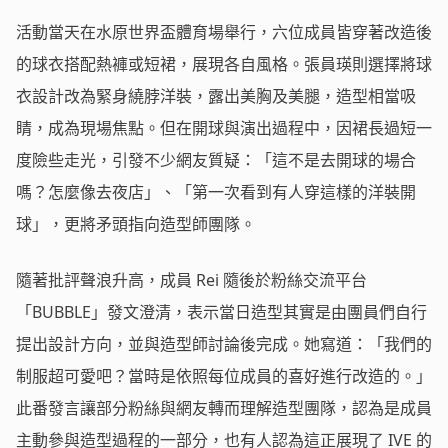
活動當天在水原世界盃體育場舉行，六位成員皆穿著改造後
的球衣搭配熱褲或短裙，展現各自風格。張員瑛則選擇將球
衣設計改為緊身繞脖洋裝，露出美胸及美腿，造型相當吸
睛，成為現場焦點。但在開球與演出過程中，因裙長過短一
度險些走光，引發不少網友質疑：「這不是去開球的場合
嗎？怎麼像去夜店」、「第一次看到有人穿這樣的洋裝開
球」，更將矛頭指向造型師團隊。
隨著批評聲浪升高，成員 Rei 隨後於粉絲交流平台
「BUBBLE」發文澄清，表示當日造型其實是由團員們自行
提出設計方向，並與造型師討論後完成。她寫道：「我們的
制服超可愛吧？當時是依照每位成員的喜好進行改造的。」
此番發言讓部分粉絲與網友轉而理解造型團隊，認為是成員
主動參與造型過程的一部分，也有人認為這正展現了 IVE 的