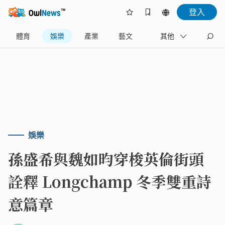
登入
體育
娛樂
產業
藝文
地方
其他
名家
娛樂
孫盛希與魏如昀穿梭英倫街頭
詮釋 Longchamp 冬季雙重詩
意篇章