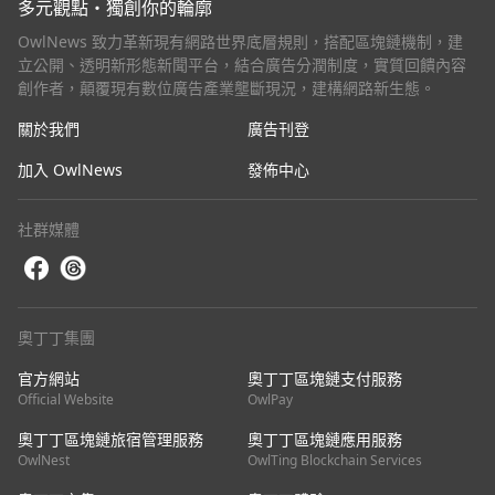
多元觀點・獨創你的輪廓
OwlNews 致力革新現有網路世界底層規則，搭配區塊鏈機制，建
立公開、透明新形態新聞平台，結合廣告分潤制度，實質回饋內容
創作者，顛覆現有數位廣告產業壟斷現況，建構網路新生態。
關於我們
廣告刊登
加入 OwlNews
發佈中心
社群媒體
奧丁丁集團
官方網站
奧丁丁區塊鏈支付服務
Official Website
OwlPay
奧丁丁區塊鏈旅宿管理服務
奧丁丁區塊鏈應用服務
OwlNest
OwlTing Blockchain Services