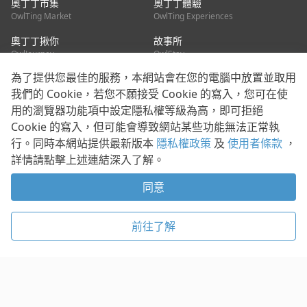
奧丁丁市集
奧丁丁體驗
OwlTing Market
OwlTing Experiences
奧丁丁揪你
故事所
OwlJourney
OwlStay
為了提供您最佳的服務，本網站會在您的電腦中放置並取用
聯絡我們
我們的 Cookie，若您不願接受 Cookie 的寫入，您可在使
用的瀏覽器功能項中設定隱私權等級為高，即可拒絕
客服信箱：
mediapartner@owlting.com
Cookie 的寫入，但可能會導致網站某些功能無法正常執
服務信箱 / 廣告洽詢：
info_owlnews@owlting.com
行。同時本網站提供最新版本
隱私權政策
及
使用者條款
，
媒體合作 / 新聞稿提供：
mediapartner@owlting.com
詳情請點擊上述連結深入了解。
本平台之內容符合第三方智慧財產權規範，若有疑慮歡迎來信告
知。
同意
打開 App 享受舒適閱讀
使用者條款
隱私權政策
Cookie 政策
前往了解
© 2021 歐簿客科技股份有限公司 版權所有
複製
贊助
稍後閱讀