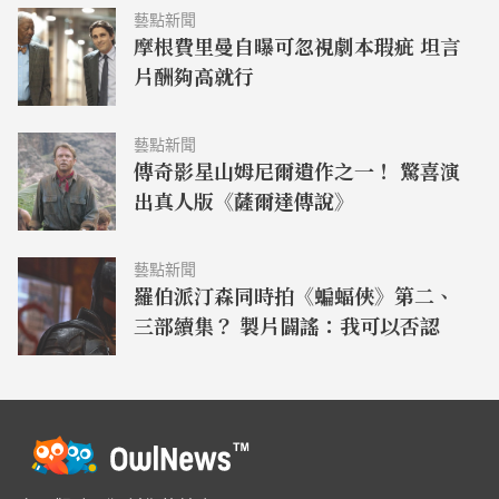
藝點新聞
摩根費里曼自曝可忽視劇本瑕疵 坦言
片酬夠高就行
藝點新聞
傳奇影星山姆尼爾遺作之一！ 驚喜演
出真人版《薩爾達傳說》
藝點新聞
羅伯派汀森同時拍《蝙蝠俠》第二、
三部續集？ 製片闢謠：我可以否認