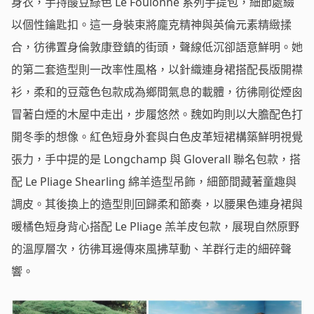
身衣，手持酸豆綠色 Le Foulonné 系列手提包，細節處綴
以個性鑰匙扣。這一身裝束將龐克精神與英倫元素精緻揉
合，彷彿置身倫敦康登鎮的街頭，聲線低沉卻語意鮮明。她
的第二套造型則一改率性風格，以針織連身裙搭配長版開襟
衫，柔和的豆蔻色包款成為鄉間氣息的載體，彷彿剛從煙囪
冒著白煙的木屋中走出，步履悠然。魏如昀則以大膽配色打
開冬季的想像。紅色短身外套與白色皮革短裙構築鮮明視覺
張力，手中提的是 Longchamp 與 Gloverall 聯名包款，搭
配 Le Pliage Shearling 綿羊造型吊飾，細節間藏著童趣與
調皮。其後換上的造型則回歸柔和節奏，以腰果色連身裙與
暖橘色短身背心搭配 Le Pliage 羔羊皮包款，展現自然原野
的溫厚層次，彷彿耳邊傳來風拂草動、羊群行走的細碎聲
響。