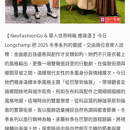
【 NeoFashionGo & 華人世界時報 應瑋漢 】今日
Longchamp 把 2025 冬季系列的靈感，交由兩位音樂人詮
釋：金曲歌后孫盛希與創作才女魏如昀。她們不只是衣著上
的風格輸出，更像一場雙聲道詩意的行動劇，在倫敦街頭與
鄉間草坡之間，演繹現代女性的多重身分與情緒層次。今日
她們親身演繹本季風格主題「從巴黎到倫敦」，帶領觀者走
過鄉間綠地與城市街角，宛如在布料與配件之間細細描繪的
風格地圖。這場時尚的雙重樂章，從科茲窩的靜謐草原到倫
敦的繁華街景，皆以服飾語彙捕捉自然色調與都會節奏。冬
季系列以旅行精神為軸，承襲秋季在巴黎的旅程餘韻，將視
線轉向英倫土地，探索時尚中與自然相互交織的節奏與層