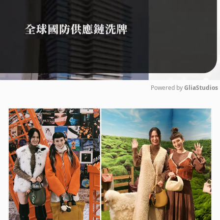
Powered by 
GliaStudios
Mute