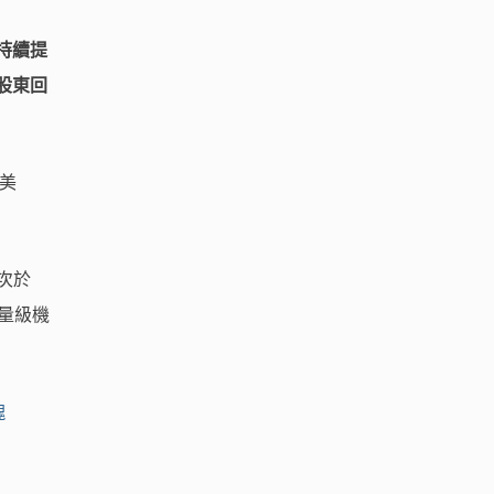
持續提
股東回
萬美
僅次於
等重量級機
塊