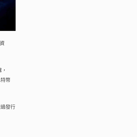
斥資
露，
比特幣
透過發行