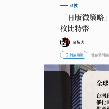
科技
「日版微策略」又
枚比特幣
區塊客
稍後閱讀
儲存至稍後