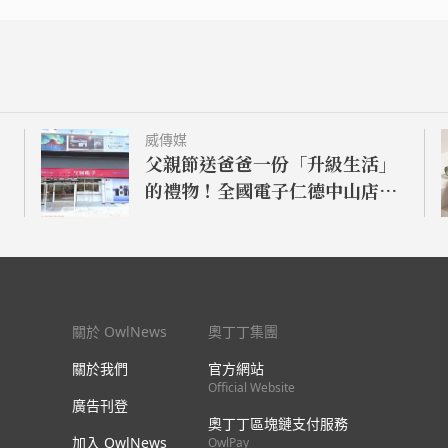
威傳媒
父親節送爸爸一份「升級生活」
的禮物！全國電子仁德中山店盛
大開幕 家電 9 折、滿千抽好禮
關於 OwlNews
奧丁丁集團
關於我們
官方網站
Official Website
廣告刊登
奧丁丁區塊鏈支付服務
加入 OwlNews
OwlPay