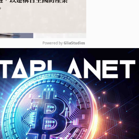
Powered by 
GliaStudios
Mute