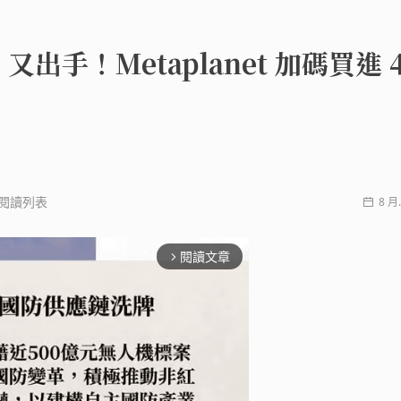
出手！Metaplanet 加碼買進 4
閱讀列表
8 月.
閱讀文章
arrow_forward_ios