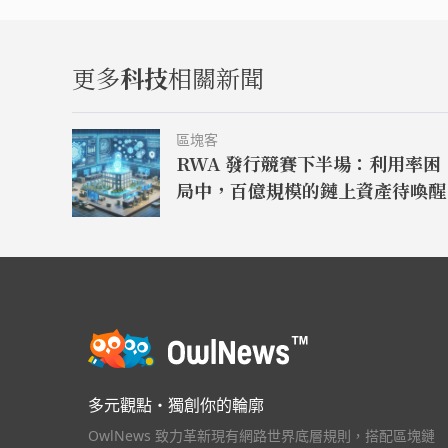
更多
科技
相關新聞
區塊客
RWA 發行競賽下半場：利用率困
局中，百億規模的鏈上資產待喚醒
多元觀點・獨創你的輪廓
OwlNews 致力革新現有網路世界底層規則，搭配區塊鏈