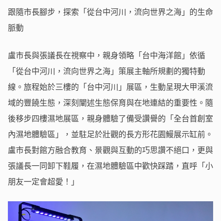
跟隨市長腳步，探索「從台中河川，流向世界之海」的生命
脈動
盧市長與張議長在視察中，親身領略「台中海洋館」依循
「從台中河川，流向世界之海」策展主軸所規劃的獨特動
線。旅程始於三樓的「台中河川」展區，生動呈現大甲溪流
域的豐饒生態，深刻闡述生態保育與在地連結的重要性。隨
後移步四樓濕地展區，親身體驗了備受讚譽的「全台首創室
內濕地體驗區」，並駐足於壯觀的長方形花園鰻展示缸前。
盧市長對館方融合教育、景觀與互動的巧思讚不絕口，更與
張議長一同卸下鞋履，在濕地體驗區中歡快踩踏，直呼「小
朋友一定會超愛！」