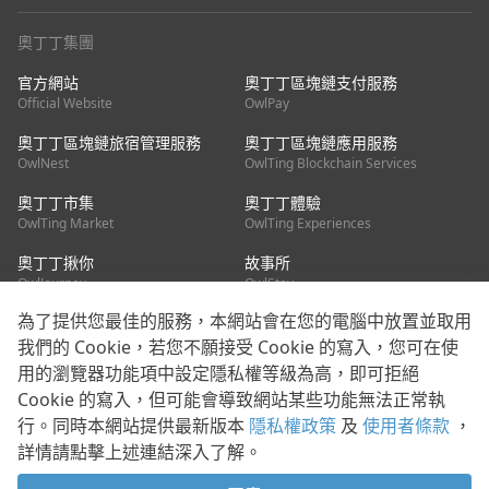
奧丁丁集團
官方網站
奧丁丁區塊鏈支付服務
Official Website
OwlPay
奧丁丁區塊鏈旅宿管理服務
奧丁丁區塊鏈應用服務
OwlNest
OwlTing Blockchain Services
奧丁丁市集
奧丁丁體驗
OwlTing Market
OwlTing Experiences
奧丁丁揪你
故事所
OwlJourney
OwlStay
為了提供您最佳的服務，本網站會在您的電腦中放置並取用
聯絡我們
我們的 Cookie，若您不願接受 Cookie 的寫入，您可在使
用的瀏覽器功能項中設定隱私權等級為高，即可拒絕
客服信箱：
mediapartner@owlting.com
Cookie 的寫入，但可能會導致網站某些功能無法正常執
服務信箱 / 廣告洽詢：
info_owlnews@owlting.com
行。同時本網站提供最新版本
隱私權政策
及
使用者條款
，
媒體合作 / 新聞稿提供：
mediapartner@owlting.com
詳情請點擊上述連結深入了解。
本平台之內容符合第三方智慧財產權規範，若有疑慮歡迎來信告