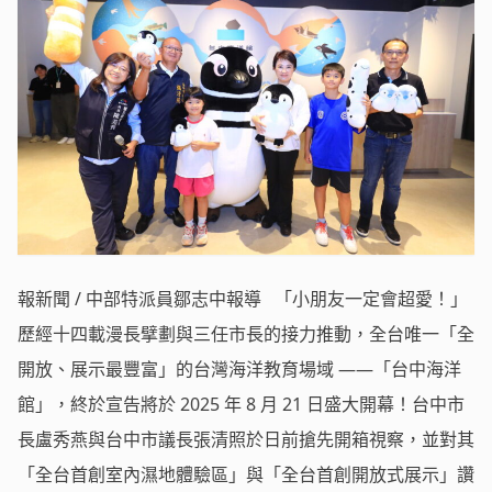
報新聞 / 中部特派員鄒志中報導 「小朋友一定會超愛！」
歷經十四載漫長擘劃與三任市長的接力推動，全台唯一「全
開放、展示最豐富」的台灣海洋教育場域 ——「台中海洋
館」，終於宣告將於 2025 年 8 月 21 日盛大開幕！台中市
長盧秀燕與台中市議長張清照於日前搶先開箱視察，並對其
「全台首創室內濕地體驗區」與「全台首創開放式展示」讚