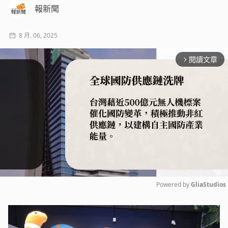
報新聞
8 月. 06, 2025
閱讀文章
arrow_forward_ios
Powered by 
GliaStudios
Mute