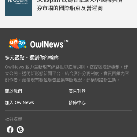
券市場的國際船東及營運商
多元觀點・獨創你的輪廓
OwlNews 致力革新現有網路世界底層規則，搭配區塊鏈機制，建
立公開、透明新形態新聞平台，結合廣告分潤制度，實質回饋內容
創作者，顛覆現有數位廣告產業壟斷現況，建構網路新生態。
關於我們
廣告刊登
加入 OwlNews
發佈中心
社群媒體