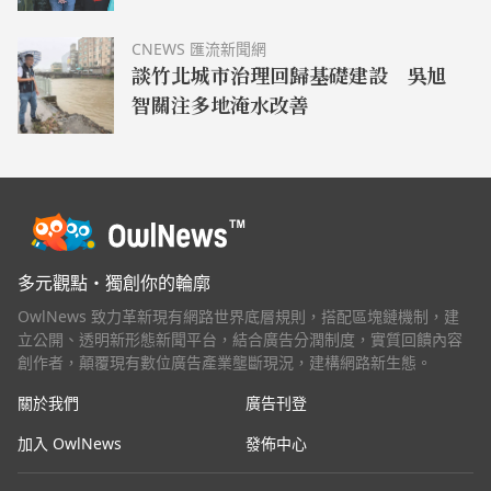
CNEWS 匯流新聞網
談竹北城市治理回歸基礎建設 吳旭
智關注多地淹水改善
多元觀點・獨創你的輪廓
OwlNews 致力革新現有網路世界底層規則，搭配區塊鏈機制，建
立公開、透明新形態新聞平台，結合廣告分潤制度，實質回饋內容
創作者，顛覆現有數位廣告產業壟斷現況，建構網路新生態。
關於我們
廣告刊登
加入 OwlNews
發佈中心