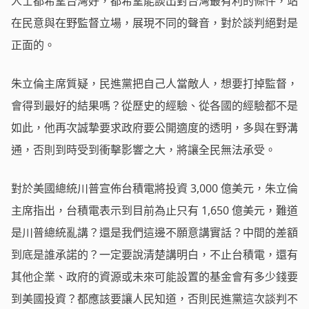
人士都希望台灣好，都希望能談出對台灣最有利的條件，站
在民意與在野監督立場，展現不同的聲音，對於談判絕對是
正面的。
朱立倫主席質疑，民進黨把自己人當敵人，想要打掉監督，
會得到最好的結果嗎？從歷史的經驗、從各國的經驗都不是
如此，他再次誠摯要求政府要公開適度的透明，多與在野溝
通，否則到時受到衝擊影響之大，將讓全民無法承受。
對於美國總統川普宣佈台積電將投資 3,000 億美元，朱立倫
主席指出，台積電表示到目前為止只有 1,650 億美元，難道
是川普總統亂講？還是我們這邊不願意講實話？中間的差額
到底是誰承諾的？一定要說清楚講明白，不止台積電，還有
其他企業、政府的資源或未來可能設置的基金會有多少錢要
到美國投資？都應該要讓人民知道，否則民進黨這次談判不