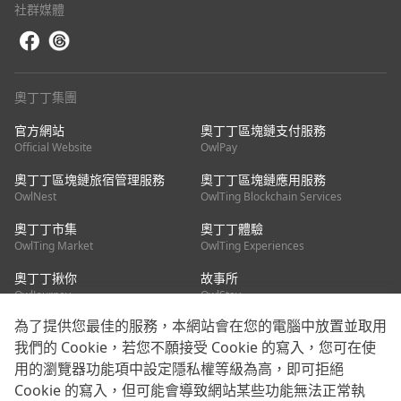
社群媒體
奧丁丁集團
官方網站
奧丁丁區塊鏈支付服務
Official Website
OwlPay
奧丁丁區塊鏈旅宿管理服務
奧丁丁區塊鏈應用服務
OwlNest
OwlTing Blockchain Services
奧丁丁市集
奧丁丁體驗
OwlTing Market
OwlTing Experiences
奧丁丁揪你
故事所
OwlJourney
OwlStay
為了提供您最佳的服務，本網站會在您的電腦中放置並取用
聯絡我們
我們的 Cookie，若您不願接受 Cookie 的寫入，您可在使
用的瀏覽器功能項中設定隱私權等級為高，即可拒絕
客服信箱：
mediapartner@owlting.com
Cookie 的寫入，但可能會導致網站某些功能無法正常執
服務信箱 / 廣告洽詢：
info_owlnews@owlting.com