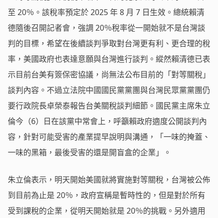
至 20％。該稅率預定於 2025 年 8 月 7 日生效。總統賴清
德隨後召開記者會，強調 20％稅率從一開始就不是台灣談
判的目標，希望在後續談判爭取對台灣更有利、更合理的稅
率，美國政府也表達意願與台灣進行談判。縱然賴清德已表
示目前台美有簽保密協議，尚無法公布目前的「對等關稅」
談判內容。不過立法院中國國民黨黨團與台灣民眾黨黨團仍
要行政院長卓榮泰報告台美關稅談判細節。國民黨主席朱立
倫今（6）日在該黨中常會上，呼籲賴政府適度公開談判內
容，針對可能受害的產業提早說明與溝通，「一味的掩蓋、
一味的黑箱，最後受害的還是開盲盒的企業」。
朱立倫表示，明天開始美國就將實施對等關稅，台灣被公佈
到目前為止是 20％，政府宣稱是暫時性的，但是對於所有
受到課稅的企業，從明天開始就是 20％的挑戰。另外適用