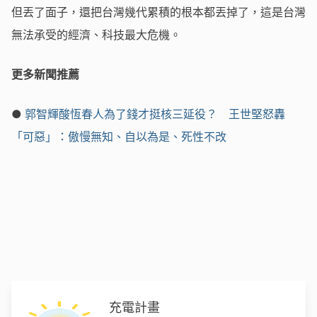
但丟了面子，還把台灣幾代累積的根本都丟掉了，這是台灣
無法承受的經濟、科技最大危機。
更多新聞推薦
●
郭智輝酸恆春人為了錢才挺核三延役？ 王世堅怒轟
「可惡」：傲慢無知、自以為是、死性不改
充電計畫