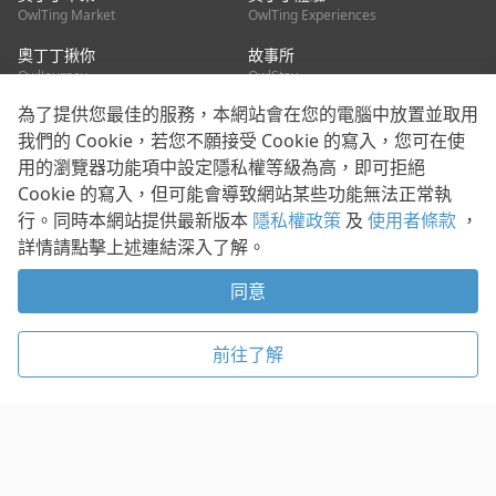
OwlTing Market
OwlTing Experiences
奧丁丁揪你
故事所
OwlJourney
OwlStay
為了提供您最佳的服務，本網站會在您的電腦中放置並取用
聯絡我們
我們的 Cookie，若您不願接受 Cookie 的寫入，您可在使
用的瀏覽器功能項中設定隱私權等級為高，即可拒絕
客服信箱：
mediapartner@owlting.com
Cookie 的寫入，但可能會導致網站某些功能無法正常執
服務信箱 / 廣告洽詢：
info_owlnews@owlting.com
行。同時本網站提供最新版本
隱私權政策
及
使用者條款
，
媒體合作 / 新聞稿提供：
mediapartner@owlting.com
詳情請點擊上述連結深入了解。
本平台之內容符合第三方智慧財產權規範，若有疑慮歡迎來信告
知。
同意
打開 App 享受舒適閱讀
使用者條款
隱私權政策
Cookie 政策
前往了解
© 2021 歐簿客科技股份有限公司 版權所有
複製
贊助
稍後閱讀