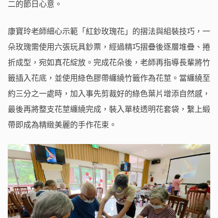
二的節日心意。
康寶玲老師細心示範「紅鈔玫瑰花」的摺法與組裝技巧，一
朵玫瑰需使用六張玩具鈔票，經過精巧摺疊後逐層堆疊、捲
折成型，宛如真花綻放。完成花朵後，老師再指導長輩將竹
籤插入花底，並使用綠色膠帶纏繞竹籤作為花莖。當纏繞至
約三分之一處時，加入事先剪裁好的綠色葉片增添自然感，
最後再將整支花莖纏繞完成，裝入單枝透明花套袋，繫上緞
帶即成為精緻美麗的手作花束。