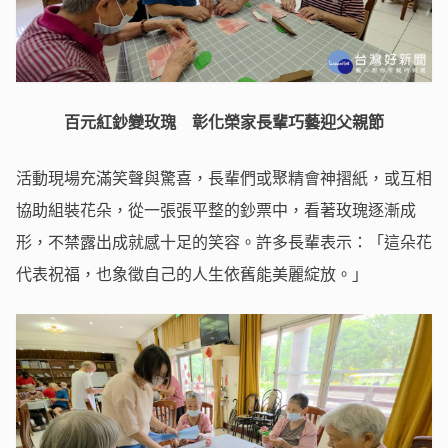
百元紅鈔變玫瑰 彰化榮家長輩巧藝迎父親節
活動現場充滿笑聲與驚喜，長輩們或聚精會神摺紙，或互相
協助組裝花朵，從一張張平整的鈔票中，看著玫瑰逐漸成
形，不禁露出成就感十足的笑容。許多長輩表示：「這朵花
代表祝福，也象徵自己的人生依舊能美麗綻放。」