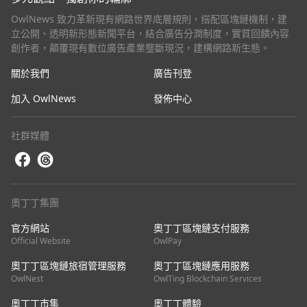
OwlNews 致力革新現有網路世界底層規則，搭配區塊鏈機制，建
立公開、透明新形態新聞平台，結合廣告分潤制度，實質回饋內容
創作者，顛覆現有數位廣告產業壟斷現況，建構網路新生態。
關於我們
廣告刊登
加入 OwlNews
發佈中心
社群媒體
奧丁丁集團
官方網站
奧丁丁區塊鏈支付服務
Official Website
OwlPay
奧丁丁區塊鏈旅宿管理服務
奧丁丁區塊鏈應用服務
OwlNest
OwlTing Blockchain Services
奧丁丁市集
奧丁丁體驗