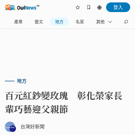
登入
樂
產業
藝文
地方
名家
其他
地方
百元紅鈔變玫瑰 彰化榮家長
輩巧藝迎父親節
台灣好新聞