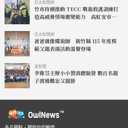
亞太新聞網
竹市持續推動 TECC 戰術救護訓練打
造高威脅情境應變能力 高虹安市
長：厚植城市安全韌性
亞太新聞網
爸爸就像魔術師 新竹縣 115 年度模
範父親表揚活動溫馨登場
波新聞
李雅芬主辦小小警消體驗營 數百名親
子渡過難忘父親節
多元觀點・獨創你的輪廓