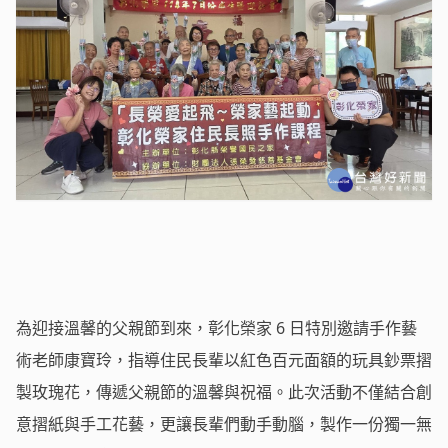
為迎接溫馨的父親節到來，彰化榮家 6 日特別邀請手作藝
術老師康寶玲，指導住民長輩以紅色百元面額的玩具鈔票摺
製玫瑰花，傳遞父親節的溫馨與祝福。此次活動不僅結合創
意摺紙與手工花藝，更讓長輩們動手動腦，製作一份獨一無