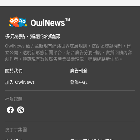
多元觀點・獨創你的輪廓
OwlNews 致力革新現有網路世界底層規則，搭配區塊鏈機制，建
立公開、透明新形態新聞平台，結合廣告分潤制度，實質回饋內容
創作者，顛覆現有數位廣告產業壟斷現況，建構網路新生態。
關於我們
廣告刊登
加入 OwlNews
發佈中心
社群媒體
奧丁丁集團