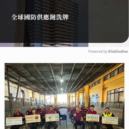
Powered by 
GliaStudios
Mute