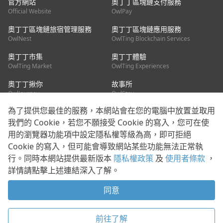
官方網站
奧丁丁區塊鏈支付服務
Official Website
OwlPay
奧丁丁區塊鏈旅宿管理服務
奧丁丁區塊鏈應用服務
OwlNest
OwlTing Blockchain Services
奧丁丁市集
奧丁丁體驗
OwlTing Market
OwlTing Experiences
奧丁丁揪你
故事所
OwlJourney
OwlStay
為了提供您最佳的服務，本網站會在您的電腦中放置並取用
聯絡我們
我們的 Cookie，若您不願接受 Cookie 的寫入，您可在使
用的瀏覽器功能項中設定隱私權等級為高，即可拒絕
客服信箱：
mediapartner@owlting.com
Cookie 的寫入，但可能會導致網站某些功能無法正常執
服務信箱 / 廣告洽詢：
info_owlnews@owlting.com
行。同時本網站提供最新版本
隱私權政策
及
使用者條款
，
媒體合作 / 新聞稿提供：
mediapartner@owlting.com
詳情請點擊上述連結深入了解。
本平台之內容符合第三方智慧財產權規範，若有疑慮歡迎來信告
知。
同意
打開 App 享受舒適閱讀
使用者條款
隱私權政策
Cookie 政策
前往了解