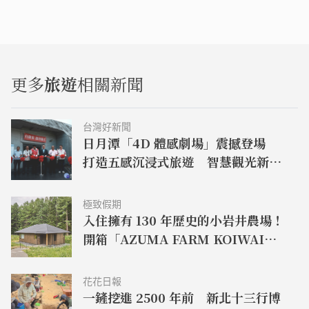
更多
旅遊
相關新聞
台灣好新聞
日月潭「4D 體感劇場」震撼登場
打造五感沉浸式旅遊 智慧觀光新體
驗
極致假期
入住擁有 130 年歷史的小岩井農場！
開箱「AZUMA FARM KOIWAI」
體驗最高級的奢華
花花日報
一鏟挖進 2500 年前 新北十三行博