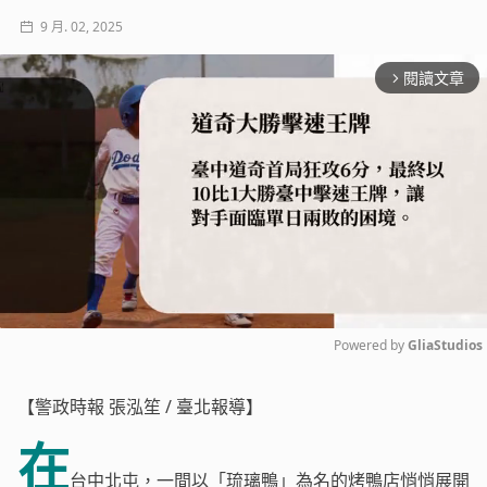
9 月. 02, 2025
閱讀文章
arrow_forward_ios
Powered by 
GliaStudios
Mute
【警政時報 張泓笙 / 臺北報導】
在
台中北屯，一間以「琉璃鴨」為名的烤鴨店悄悄展開