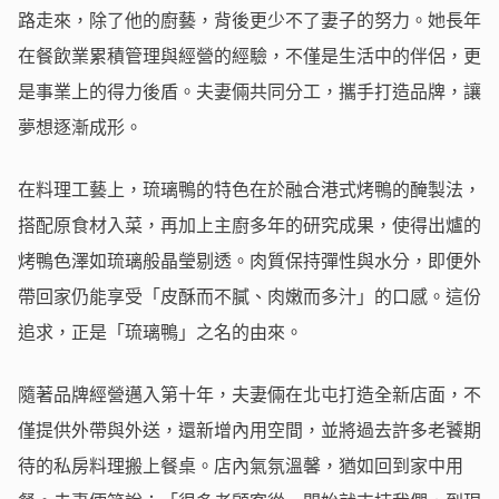
路走來，除了他的廚藝，背後更少不了妻子的努力。她長年
在餐飲業累積管理與經營的經驗，不僅是生活中的伴侶，更
是事業上的得力後盾。夫妻倆共同分工，攜手打造品牌，讓
夢想逐漸成形。
在料理工藝上，琉璃鴨的特色在於融合港式烤鴨的醃製法，
搭配原食材入菜，再加上主廚多年的研究成果，使得出爐的
烤鴨色澤如琉璃般晶瑩剔透。肉質保持彈性與水分，即便外
帶回家仍能享受「皮酥而不膩、肉嫩而多汁」的口感。這份
追求，正是「琉璃鴨」之名的由來。
隨著品牌經營邁入第十年，夫妻倆在北屯打造全新店面，不
僅提供外帶與外送，還新增內用空間，並將過去許多老饕期
待的私房料理搬上餐桌。店內氣氛溫馨，猶如回到家中用