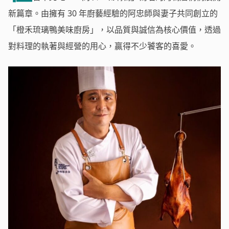
新篇章。由擁有 30 年廚藝經驗的阿忠師與妻子共同創立的
「橙禾琉璃鴨美味廚房」，以品質與誠信為核心價值，透過
對料理的執著與經營的用心，贏得不少饕客的喜愛。