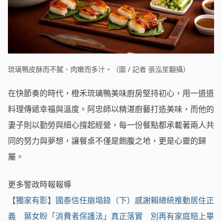
琉璃鴨皮酥而不膩、肉嫩而多汁。（圖 / 記者 張泓笙翻攝）
在快節奏的時代，橙禾琉璃鴨美味廚房堅持初心，用一道道
料理傳遞幸福與溫度。阿忠師以精湛廚藝打造美味，而他的
妻子則以勤勞與細心撐起經營，每一份餐點都承載著兩人共
同的努力與夢想，讓餐桌不僅是飽腹之地，更是心靈的歸
屬。
更多警政時報報導
【獨家有影】國泰信任崩塌錄（下）感謝賴總統推動居住正
義 葉女盼「消費者保護法」真正落實 別再有家庭賠上畢