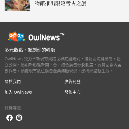
物館推出限定考古之旅
多元觀點・獨創你的輪廓
OwlNews 致力革新現有網路世界底層規則，搭配區塊鏈機制，建
立公開、透明新形態新聞平台，結合廣告分潤制度，實質回饋內容
創作者，顛覆現有數位廣告產業壟斷現況，建構網路新生態。
關於我們
廣告刊登
加入 OwlNews
發佈中心
社群媒體