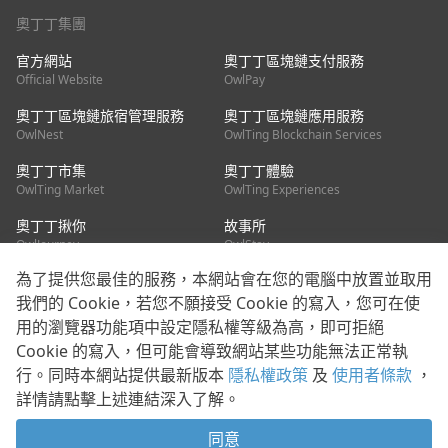
奧丁丁集團
官方網站
奧丁丁區塊鏈支付服務
Official Website
OwlPay
奧丁丁區塊鏈旅宿管理服務
奧丁丁區塊鏈應用服務
OwlNest
OwlTing Blockchain Services
奧丁丁市集
奧丁丁體驗
OwlTing Market
OwlTing Experiences
奧丁丁揪你
故事所
OwlJourney
OwlStay
為了提供您最佳的服務，本網站會在您的電腦中放置並取用
聯絡我們
我們的 Cookie，若您不願接受 Cookie 的寫入，您可在使
用的瀏覽器功能項中設定隱私權等級為高，即可拒絕
客服信箱：
mediapartner@owlting.com
Cookie 的寫入，但可能會導致網站某些功能無法正常執
服務信箱 / 廣告洽詢：
info_owlnews@owlting.com
行。同時本網站提供最新版本
隱私權政策
及
使用者條款
，
媒體合作 / 新聞稿提供：
mediapartner@owlting.com
詳情請點擊上述連結深入了解。
本平台之內容符合第三方智慧財產權規範，若有疑慮歡迎來信告
知。
同意