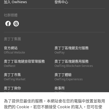
加入 OwlNews
發佈中心
社群媒體
奧丁丁集團
官方網站
奧丁丁區塊鏈支付服務
Official Website
OwlPay
奧丁丁區塊鏈旅宿管理服務
奧丁丁區塊鏈應用服務
OwlNest
OwlTing Blockchain Services
奧丁丁市集
奧丁丁體驗
OwlTing Market
OwlTing Experiences
奧丁丁揪你
故事所
OwlJourney
OwlStay
為了提供您最佳的服務，本網站會在您的電腦中放置並取用
聯絡我們
我們的 Cookie，若您不願接受 Cookie 的寫入，您可在使