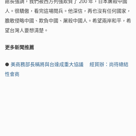
館長強調，我們被西方列強欺負了 200 年，日本屠殺中國
人。很驕傲，看完這場閱兵。他深信，再也沒有任何國家，
膽敢侵略中國、欺負中國、屠殺中國人。希望兩岸和平，希
望台灣人要想清楚。
更多新聞推薦
●
美商務部長稱將與台達成重大協議 經貿辦：尚待總結
性會商