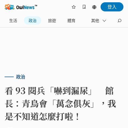
登入
生活
政治
旅遊
體育
娛樂
其他
產業
政治
看 93 閱兵「嚇到漏尿」 館
長：青鳥會「萬念俱灰」，我
是不知道怎麼打啦！