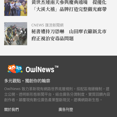
黃世杰連兩天參與慶典遶境 提優化
「大溪大禧」品牌打造完整觀光廊帶
CNEWS 匯流新聞網
秘書遭持刀恐嚇 山田摩衣籲新北市
府正視治安毒品問題
多元觀點・獨創你的輪廓
OwlNews 致力革新現有網路世界底層規則，搭配區塊鏈機制，建
立公開、透明新形態新聞平台，結合廣告分潤制度，實質回饋內容
創作者，顛覆現有數位廣告產業壟斷現況，建構網路新生態。
關於我們
廣告刊登