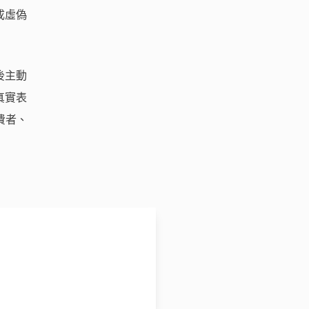
成虛偽
後主動
真實表
費者、