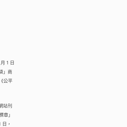
 1 日
袋」商
《公平
」網站刊
笑標章」
31 日，