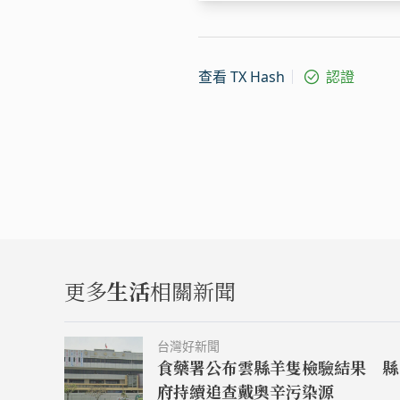
查看 TX Hash
認證
更多
生活
相關新聞
台灣好新聞
食藥署公布雲縣羊隻檢驗結果 縣
府持續追查戴奧辛污染源