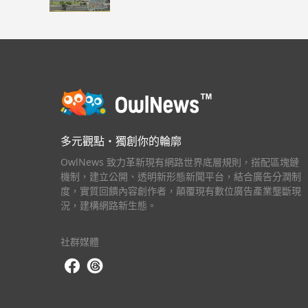
多元觀點・獨創你的輪廓
OwlNews 致力革新現有網路世界底層規則，搭配區塊鏈
機制，建立公開、透明新形態新聞平台，結合廣告分潤制
度，實質回饋內容創作者，顛覆現有數位廣告產業壟斷現
況，建構網路新生態。
社群媒體