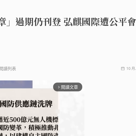
標章」過期仍刊登 弘麒國際遭公平
閱讀列表
10 月.
閱讀文章
arrow_forward_ios