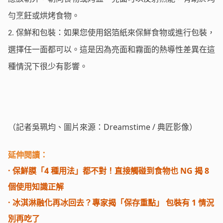
勻烹飪或烘烤食物。
保鮮和包裝：如果您使用鋁箔紙來保鮮食物或進行包裝，
2.
選擇任一面都可以。這是因為亮面和霧面的熱導性差異在這
種情況下很少有影響。
（記者吳珮均、圖片來源：Dreamstime / 典匠影像）
延伸閱讀：
·
保鮮膜「4 種用法」都不對！直接觸碰到食物也 NG 揭 8
個使用知識正解
·
冰淇淋融化再冰回去？專家揭「保存重點」 包裝有 1 情況
別再吃了