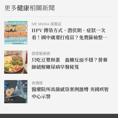
更多
健康
相關新聞
ME Media 美醫誌
HPV 傳染方式、潛伏期、症狀一次
看！國中就要打疫苗？免費篩檢整
理！–名醫問診室｜ME 美醫誌
健康醫療網
只吃豆漿和蛋 血糖反而不穩？營養
師破解糖尿病早餐秘笈
商傳媒
醫療院所真菌感染案例激增 美國疾管
中心示警