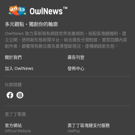
多元觀點・獨創你的輪廓
OwlNews 致力革新現有網路世界底層規則，搭配區塊鏈機制，建
立公開、透明新形態新聞平台，結合廣告分潤制度，實質回饋內容
創作者，顛覆現有數位廣告產業壟斷現況，建構網路新生態。
關於我們
廣告刊登
加入 OwlNews
發佈中心
社群媒體
奧丁丁集團
官方網站
奧丁丁區塊鏈支付服務
Official Website
OwlPay