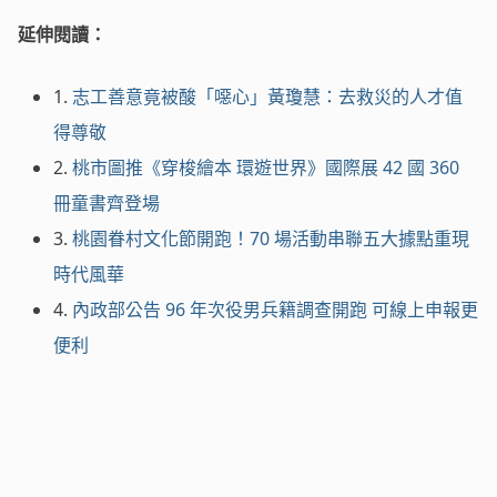
延伸閱讀：
1.
志工善意竟被酸「噁心」黃瓊慧：去救災的人才值
得尊敬
2.
桃市圖推《穿梭繪本 環遊世界》國際展 42 國 360
冊童書齊登場
3.
桃園眷村文化節開跑！70 場活動串聯五大據點重現
時代風華
4.
內政部公告 96 年次役男兵籍調查開跑 可線上申報更
便利