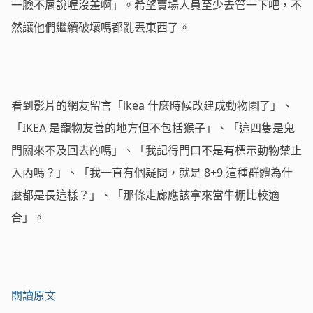
一臉不屑說喔沒差啊」。希望賣場人員至少去管一下吧，不
然讓他們繼續破壞嗎都亂丟東西了。
看到影片的網友留言「ikea 什麼時候改建成動物園了」、
「IKEA 是寵物友善的地方但不包括猴子」、「這四隻是鬼
門關來不及回去的嗎」、「我記得門口不是有標示動物禁止
入內嗎？」、「我一直有個疑問，就是 8+9 這種群體為什
麼都是長這樣？」、「那條走廊應該拿來當牛棚比較適
合」。
閱讀原文