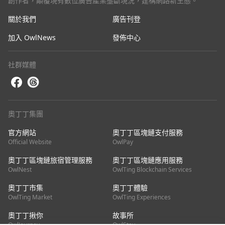
創作者，顛覆現有數位廣告產業壟斷現況，建構網路新生態。
關於我們
廣告刊登
加入 OwlNews
發佈中心
社群媒體
奧丁丁集團
官方網站
奧丁丁區塊鏈支付服務
Official Website
OwlPay
奧丁丁區塊鏈旅宿管理服務
奧丁丁區塊鏈應用服務
OwlNest
OwlTing Blockchain Services
奧丁丁市集
奧丁丁體驗
OwlTing Market
OwlTing Experiences
奧丁丁揪你
故事所
OwlJourney
OwlStay