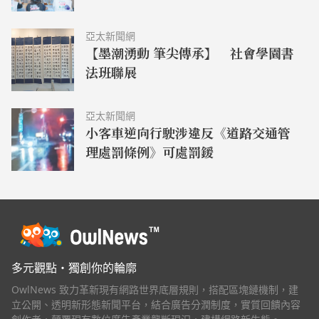
競總組織架構
亞太新聞網
【墨潮湧動 筆尖傳承】 社會學園書
法班聯展
亞太新聞網
小客車逆向行駛涉違反《道路交通管
理處罰條例》可處罰鍰
多元觀點・獨創你的輪廓
OwlNews 致力革新現有網路世界底層規則，搭配區塊鏈機制，建
立公開、透明新形態新聞平台，結合廣告分潤制度，實質回饋內容