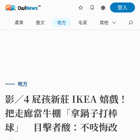
登入
樂
產業
藝文
地方
名家
其他
地方
影／4 屁孩新莊 IKEA 嬉戲！
把走廊當牛棚「拿鍋子打棒
球」 目擊者酸：不吱悔改