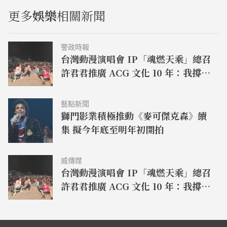
更多
娛樂
相關新聞
警政時報
台灣動漫演唱會 IP「魂燃天乘」總召
許君君推廣 ACG 文化 10 年：我撐過
來了！
藝點新聞
獅門影業積極推動《麥可傑克森》續
集 擬今年底至明年初開拍
威傳媒
台灣動漫演唱會 IP「魂燃天乘」總召
許君君推廣 ACG 文化 10 年：我撐過
來了！