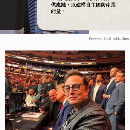
Powered by 
GliaStudios
Mute