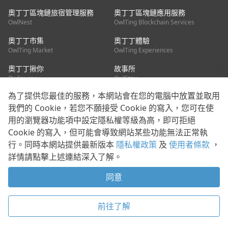
奧丁丁區塊鏈旅宿管理服務
奧丁丁區塊鏈應用服務
OwlNest
OwlTing Blockchain Services
奧丁丁市集
奧丁丁體驗
OwlTing Market
OwlTing Experiences
奧丁丁揪你
故事所
OwlJourney
OwlStay
為了提供您最佳的服務，本網站會在您的電腦中放置並取用
聯絡我們
我們的 Cookie，若您不願接受 Cookie 的寫入，您可在使
用的瀏覽器功能項中設定隱私權等級為高，即可拒絕
客服信箱：
mediapartner@owlting.com
Cookie 的寫入，但可能會導致網站某些功能無法正常執
服務信箱 / 廣告洽詢：
info_owlnews@owlting.com
行。同時本網站提供最新版本
隱私權政策
及
使用者條款
，
媒體合作 / 新聞稿提供：
mediapartner@owlting.com
詳情請點擊上述連結深入了解。
本平台之內容符合第三方智慧財產權規範，若有疑慮歡迎來信告
知。
同意
打開 App 享受舒適閱讀
使用者條款
隱私權政策
Cookie 政策
前往了解
© 2021 歐簿客科技股份有限公司 版權所有