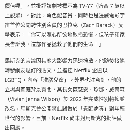
價值觀」，並批評該劇被標示為 TV-Y7（適合 7 歲以
上觀眾）。對此，角色配音員、同時也是漫威電影宇
宙首位公開跨性別演員的巴拉克（Zach Barack）反
擊表示：「你可以隨心所欲地散播恐懼，但孩子和家
長告訴我，這部作品拯救了他們的生命！」
馬斯克的言論因其龐大影響力迅速擴散，他隨後接連
轉發網友退訂的貼文，並指控 Netflix 企圖以
LGBTQ + 內容「洗腦兒童」。外界也注意到，他的
立場與家庭背景有關，其長女薇薇安．珍娜．威爾森
（Vivian Jenna Wilson）於 2022 年完成性別轉換並
改名，馬斯克曾公開將此歸咎於「覺醒病毒」對年輕
世代的影響。目前，Netflix 尚未對馬斯克的批評做
出回應。