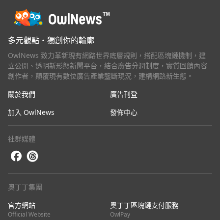
多元觀點・獨創你的輪廓
OwlNews 致力革新現有網路世界底層規則，搭配區塊鏈機制，建
立公開、透明新形態新聞平台，結合廣告分潤制度，實質回饋內容
創作者，顛覆現有數位廣告產業壟斷現況，建構網路新生態。
關於我們
廣告刊登
加入 OwlNews
發佈中心
社群媒體
奧丁丁集團
官方網站
奧丁丁區塊鏈支付服務
Official Website
OwlPay