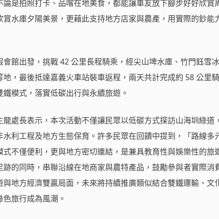
不論是拍照打卡、品嚐在地美食，都能讓車友放下腳步好好欣賞
欣賞水庫夕陽美景，更藉此支持地方店家與農產，用實際的鈔能
會館出發，挑戰 42 公里長程騎乘，經尖山埤水庫、竹門鈺雪
地，最後抵達嘉義火車站裝車返程，兩天共計完成約 58 公里
雙鐵模式，落實低碳出行與永續旅遊。
主龍處長表示，本次活動不僅讓民眾以低碳方式探訪山海圳綠道
年水利工程及地方生態保育。許多民眾在回饋中提到，「路線多
模式不僅便利，更與地方密切連結，是兼具教育性與娛樂性的旅
足跡的同時，串聯沿線在地商家與農特產品，鼓勵參與者實際消
遊與地方經濟雙贏局面，未來將持續推廣類似結合雙鐵運輸、文
綠色旅行成為風潮。