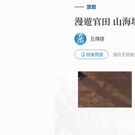
旅遊
漫遊官田 山海
互傳媒
稍後閱讀
儲存至稍後