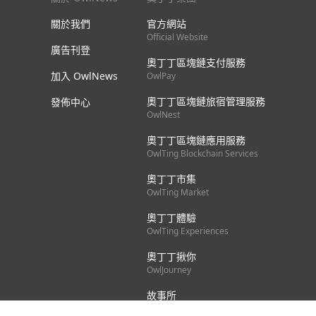
關於我們
官方網站
Official Website
廣告刊登
奧丁丁區塊鏈支付服務
加入 OwlNews
OwlPay
奧丁丁區塊鏈旅宿管理服務
發佈中心
OwlNest
奧丁丁區塊鏈應用服務
OwlTing Blockchain Services
奧丁丁市集
OwlTing Market
奧丁丁體驗
OwlTing Experiences
奧丁丁揪你
OwlJourney
故事所
OwlStay