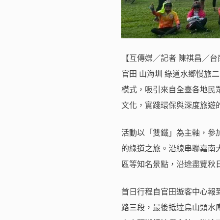
【互傳媒／記者 陳祺昌／
官田 山海圳 綠道水鄉慢旅
模式，吸引來自全臺各地民
文化，實踐環保與深度旅遊
活動以「雙鐵」為主軸，參
的綠道之旅。沿線串聯嘉南
區等知名景點，沿途盡覽秋
首日行程自官田遊客中心報到
路三段，最後抵達烏山頭水