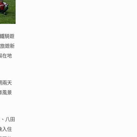
雙鐵騎遊
續旅遊新
與在地
期兩天
庫風景
嚴、八田
晚入住