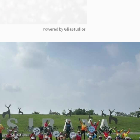
Powered by 
GliaStudios
Mute