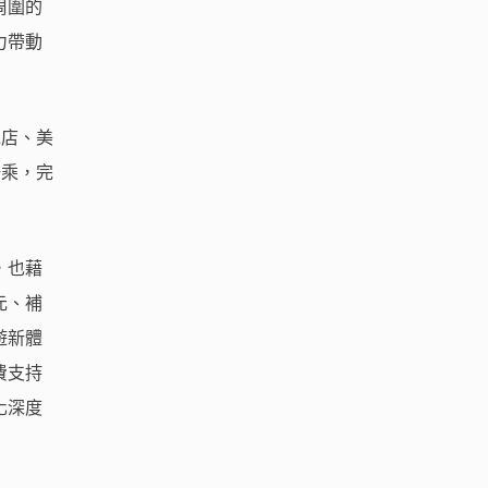
周圍的
力帶動
冰店、美
騎乘，完
，也藉
元、補
遊新體
費支持
化深度