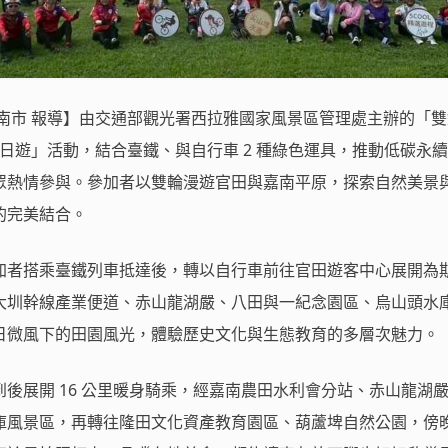
台南市 報導】由交通部觀光署西拉雅國家風景區管理處主辦的「
二日遊」活動，結合臺鐵、與自行車 2 種綠色運具，推動低碳永
眾熱情參與。參加者以雙輪漫遊官田與嘉南平原，探索自然美景
的完美結合。
加者搭乘臺鐵列車抵達後，轉以自行車前往官田遊客中心展開為
大圳幹線產業便道、赤山龍湖嚴、八田與一紀念園區、烏山頭水
日微風下的田園風光，體驗歷史文化與生態教育的多層次魅力。
後展開 16 公里暖身騎乘，經嘉南農田水利會分站、赤山龍湖
庫風景區，再轉往隆田文化資產教育園區、葫蘆埤自然公園，傍