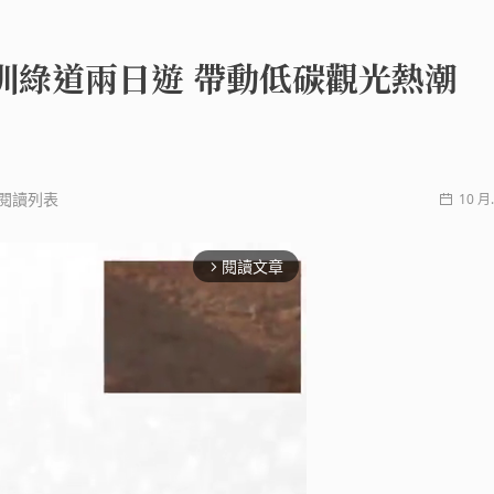
圳綠道兩日遊 帶動低碳觀光熱潮
閱讀列表
10 月.
閱讀文章
arrow_forward_ios