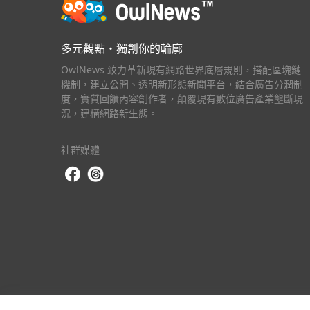
多元觀點・獨創你的輪廓
OwlNews 致力革新現有網路世界底層規則，搭配區塊鏈
機制，建立公開、透明新形態新聞平台，結合廣告分潤制
度，實質回饋內容創作者，顛覆現有數位廣告產業壟斷現
況，建構網路新生態。
社群媒體