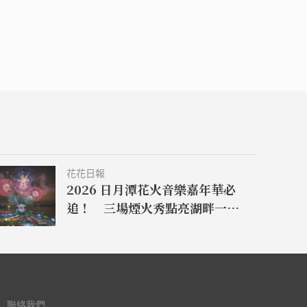
花花日報
2026 日月潭花火音樂嘉年華必
追！ 三場煙火秀點亮湖畔一路
嗨到 11 月
聯絡我們