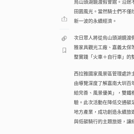
烏山頭湖鏡渡假會館。沿途
田園風光。當然騎士們不僅
新一波的永續經濟。
次日眾人將從烏山頭湖鏡渡假
雅家具觀光工廠、嘉義太保等
整實踐「火車＋自行車」的
西拉雅國家風景區管理處許
由導覽深度了解嘉南大圳百
給完善、風景優美」，雙鐵
驗。此次活動在降低交通碳
地方產業，成功創造永續旅
與低碳騎行的主題旅遊，讓