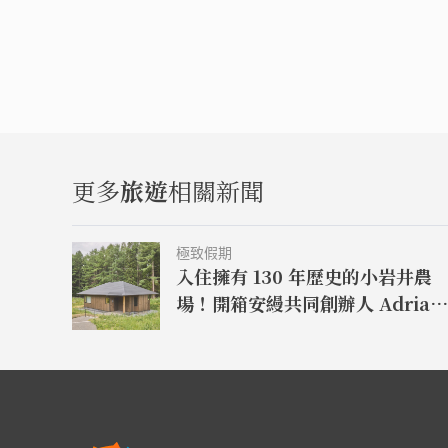
更多
旅遊
相關新聞
極致假期
入住擁有 130 年歷史的小岩井農
場！開箱安縵共同創辦人 Adrian
Zecha 全新力作「AZUMA
FARM KOIWAI」體驗最高級的
華