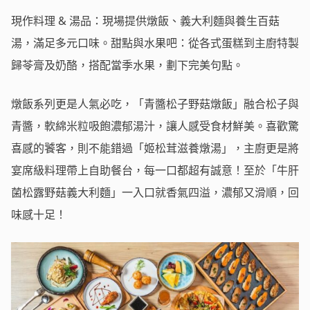
現作料理 & 湯品：現場提供燉飯、義大利麵與養生百菇
湯，滿足多元口味。甜點與水果吧：從各式蛋糕到主廚特製
歸苓膏及奶酪，搭配當季水果，劃下完美句點。
燉飯系列更是人氣必吃，「青醬松子野菇燉飯」融合松子與
青醬，軟綿米粒吸飽濃郁湯汁，讓人感受食材鮮美。喜歡驚
喜感的饕客，則不能錯過「姬松茸滋養燉湯」，主廚更是將
宴席級料理帶上自助餐台，每一口都超有誠意！至於「牛肝
菌松露野菇義大利麵」一入口就香氣四溢，濃郁又滑順，回
味感十足！