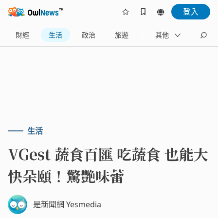
登入
財經
生活
政治
旅遊
體育
其他
娛樂
生活
VGest 蔬食百匯 吃蔬食 也能大
快朵頤！驚艷味蕾
是新聞網 Yesmedia