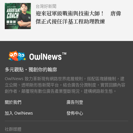
台灣好新聞
迎來冠軍級戰術與技術大師！ 唐偉
傑正式接任洋基工程助理教練
多元觀點・獨創你的輪廓
OwlNews 致力革新現有網路世界底層規則，搭配區塊鏈機制，建
立公開、透明新形態新聞平台，結合廣告分潤制度，實質回饋內容
創作者，顛覆現有數位廣告產業壟斷現況，建構網路新生態。
關於我們
廣告刊登
加入 OwlNews
發佈中心
社群媒體