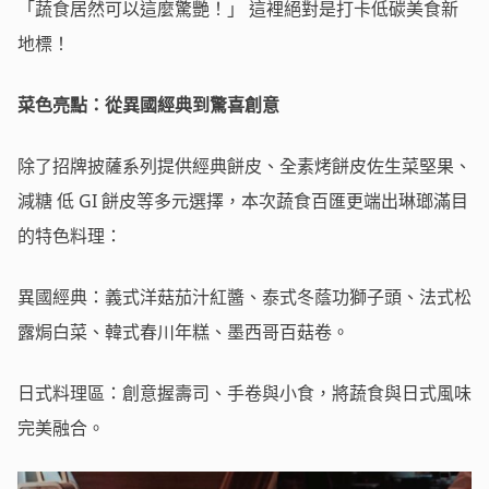
「蔬食居然可以這麼驚艷！」 這裡絕對是打卡低碳美食新
地標！
菜色亮點：從異國經典到驚喜創意
除了招牌披薩系列提供經典餅皮、全素烤餅皮佐生菜堅果、
減糖 低 GI 餅皮等多元選擇，本次蔬食百匯更端出琳瑯滿目
的特色料理：
異國經典：義式洋菇茄汁紅醬、泰式冬蔭功獅子頭、法式松
露焗白菜、韓式春川年糕、墨西哥百菇卷。
日式料理區：創意握壽司、手卷與小食，將蔬食與日式風味
完美融合。