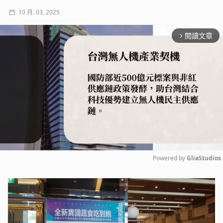
10 月. 03, 2025
閱讀文章
arrow_forward_ios
Powered by 
GliaStudios
Mute