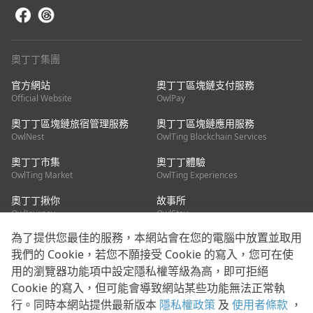
奧丁丁集團
官方網站
奧丁丁區塊鏈支付服務
Official Website
OwlPay
奧丁丁區塊鏈旅宿管理服務
奧丁丁區塊鏈應用服務
OwlNest
OwlTing Blockchain Services
奧丁丁市集
奧丁丁體驗
OwlTing Market
OwlTing Experiences
奧丁丁揪你
故事所
OwlJourney
OwlStay
為了提供您最佳的服務，本網站會在您的電腦中放置並取用
聯絡我們
我們的 Cookie，若您不願接受 Cookie 的寫入，您可在使
用的瀏覽器功能項中設定隱私權等級為高，即可拒絕
客服信箱：
mediapartner@owlting.com
Cookie 的寫入，但可能會導致網站某些功能無法正常執
服務信箱 / 廣告洽詢：
info_owlnews@owlting.com
行。同時本網站提供最新版本
隱私權政策
及
使用者條款
，
媒體合作 / 新聞稿提供：
mediapartner@owlting.com