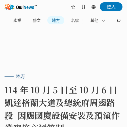
登入
樂
產業
藝文
地方
名家
其他
地方
114 年 10 月 5 日至 10 月 6 日
凱達格蘭大道及總統府周邊路
段 因應國慶設備安裝及預演作