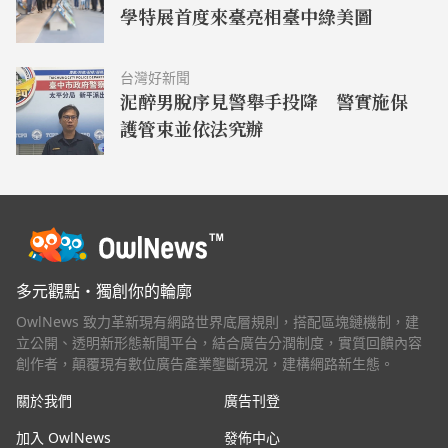
學特展首度來臺亮相臺中綠美圖
台灣好新聞
泥醉男脫序見警舉手投降 警實施保
護管束並依法究辦
多元觀點・獨創你的輪廓
OwlNews 致力革新現有網路世界底層規則，搭配區塊鏈機制，建
立公開、透明新形態新聞平台，結合廣告分潤制度，實質回饋內容
創作者，顛覆現有數位廣告產業壟斷現況，建構網路新生態。
關於我們
廣告刊登
加入 OwlNews
發佈中心