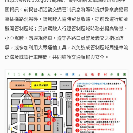
http://www.pto.gov.taipei/）或各站牌公車調度站查詢相
關資訊。前揭各項活動交通管制訊息將隨時提供警察廣播電
臺插播路況報導，請駕駛人隨時留意收聽，提前改道行駛並
避開管制區域；另請駕駛人行經管制區域時務必提高警覺、
小心駕駛，勿違規停車，遵守各路口員警及義交之指揮疏
導，或多加利用大眾運輸工具，以免造成管制區域周邊車流
延滯及耽誤行車時間，共同維護交通順暢與安全。