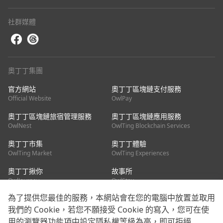
社群媒體
奧丁丁集團
官方網站
奧丁丁區塊鏈支付服務
Official Website
OwlPay
奧丁丁區塊鏈旅宿管理服務
奧丁丁區塊鏈應用服務
OwlNest
OwlTing Blockchain Services
奧丁丁市集
奧丁丁體驗
OwlTing Market
OwlTing Experiences
奧丁丁揪你
故事所
OwlJourney
OwlStay
為了提供您最佳的服務，本網站會在您的電腦中放置並取用
聯絡我們
我們的 Cookie，若您不願接受 Cookie 的寫入，您可在使
用的瀏覽器功能項中設定隱私權等級為高，即可拒絕
客服信箱：
mediapartner@owlting.com