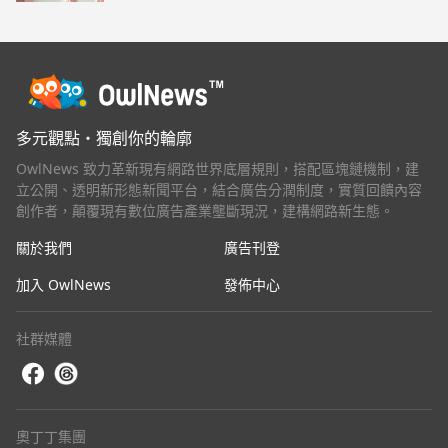
多元觀點・獨創你的輪廓
OwlNews 致力革新現有網路世界底層規則，搭配區塊鏈機制，建
立公開、透明新形態新聞平台，結合廣告分潤制度，實質回饋內容
創作者，顛覆現有數位廣告產業壟斷現況，建構網路新生態。
關於我們
廣告刊登
加入 OwlNews
發佈中心
社群媒體
奧丁丁集團