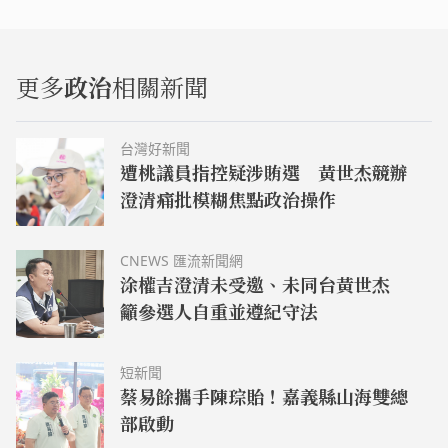
更多
政治
相關新聞
台灣好新聞
遭桃議員指控疑涉賄選 黃世杰競辦
澄清痛批模糊焦點政治操作
CNEWS 匯流新聞網
涂權吉澄清未受邀、未同台黃世杰
籲參選人自重並遵紀守法
短新聞
蔡易餘攜手陳琮貽！嘉義縣山海雙總
部啟動