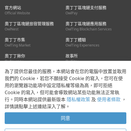
官方網站
奧丁丁區塊鏈支付服務
Official Website
OwlPay
奧丁丁區塊鏈旅宿管理服務
奧丁丁區塊鏈應用服務
OwlNest
OwlTing Blockchain Services
奧丁丁市集
奧丁丁體驗
OwlTing Market
OwlTing Experiences
奧丁丁揪你
故事所
OwlJourney
OwlStay
為了提供您最佳的服務，本網站會在您的電腦中放置並取用
聯絡我們
我們的 Cookie，若您不願接受 Cookie 的寫入，您可在使
用的瀏覽器功能項中設定隱私權等級為高，即可拒絕
客服信箱：
mediapartner@owlting.com
Cookie 的寫入，但可能會導致網站某些功能無法正常執
服務信箱 / 廣告洽詢：
info_owlnews@owlting.com
行。同時本網站提供最新版本
隱私權政策
及
使用者條款
，
媒體合作 / 新聞稿提供：
mediapartner@owlting.com
詳情請點擊上述連結深入了解。
本平台之內容符合第三方智慧財產權規範，若有疑慮歡迎來信告
知。
同意
打開 App 享受舒適閱讀
使用者條款
隱私權政策
Cookie 政策