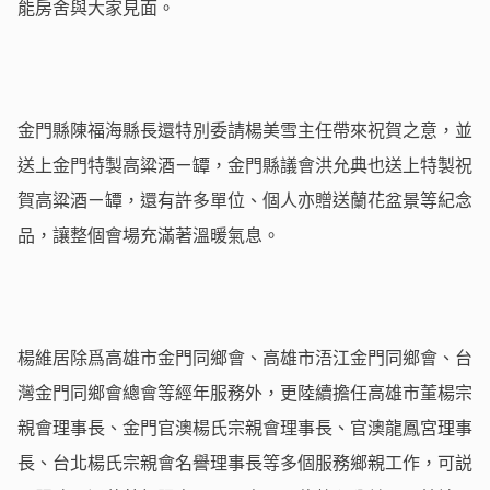
能房舍與大家見面。
金門縣陳福海縣長還特別委請楊美雪主任帶來祝賀之意，並
送上金門特製高粱酒ㄧ罈，金門縣議會洪允典也送上特製祝
賀高粱酒ㄧ罈，還有許多單位、個人亦贈送蘭花盆景等紀念
品，讓整個會場充滿著溫暖氣息。
楊維居除爲高雄市金門同鄉會、高雄市浯江金門同鄉會、台
灣金門同鄉會總會等經年服務外，更陸續擔任高雄市董楊宗
親會理事長、金門官澳楊氏宗親會理事長、官澳龍鳳宮理事
長、台北楊氏宗親會名譽理事長等多個服務鄉親工作，可説