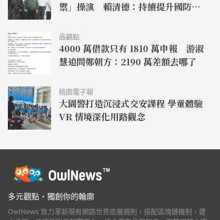
禦」操演 賴清德：持續提升國防力
量守護人民安全
品觀點
4000 萬借款只有 1810 萬申報 游淑
慧追問鄭朝方：2190 萬差額去哪了
桃園電子報
大園警打造沉浸式交安課程 學童體驗
VR 情境深化用路觀念
多元觀點・獨創你的輪廓
OwlNews 致力革新現有網路世界底層規則，搭配區塊鏈機制，建