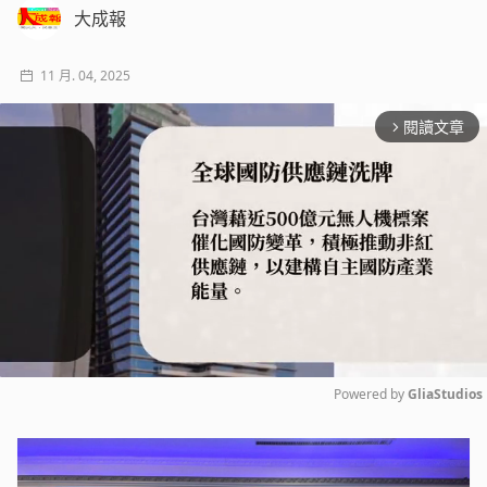
大成報
11 月. 04, 2025
閱讀文章
arrow_forward_ios
Powered by 
GliaStudios
Mute