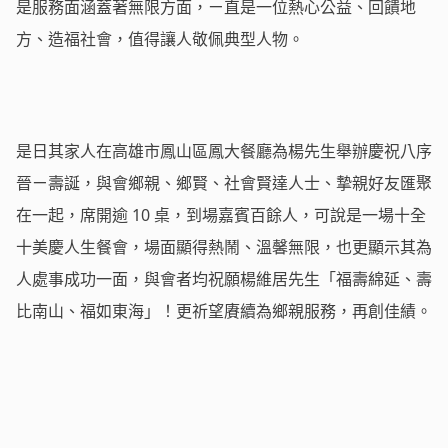
是服務面涵蓋著無限方面，ㄧ直是一位熱心公益、回饋地
方、造福社會，值得讓人敬佩典型人物。
是日其家人在高雄市鳳山區鳳大餐廳為楊先生舉辦慶祝八序
晉ㄧ壽誕，與會鄉親、鄉賢、社會賢達人士、摯親好友匯聚
在一起，席開逾 10 桌，到場嘉賓百餘人，可說是一場十全
十美慶人生餐會，場面顯得熱鬧、溫馨無限，也更顯示其為
人處事成功一面，與會者均祝願楊維居先生「福壽綿延、壽
比南山、福如東海」！更祈望賡續為鄉親服務，再創佳績。