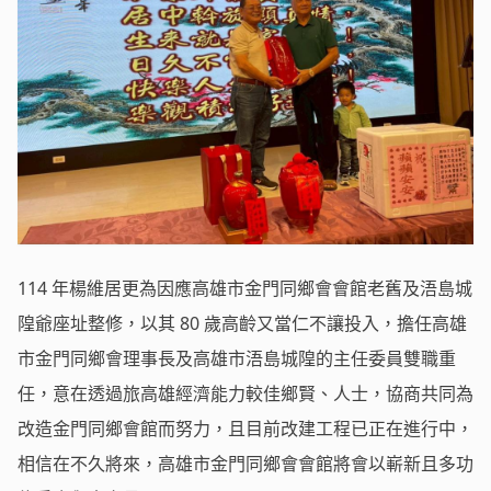
114 年楊維居更為因應高雄市金門同鄉會會館老舊及浯島城
隍爺座址整修，以其 80 歲高齡又當仁不讓投入，擔任高雄
市金門同鄉會理事長及高雄市浯島城隍的主任委員雙職重
任，意在透過旅高雄經濟能力較佳鄉賢、人士，協商共同為
改造金門同鄉會館而努力，且目前改建工程已正在進行中，
相信在不久將來，高雄市金門同鄉會會館將會以嶄新且多功