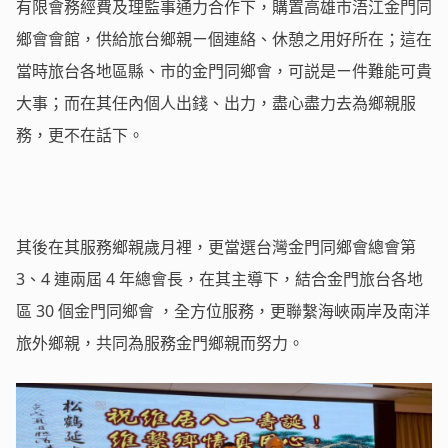
有限會務經費及理監事通力合作下，購置高雄市浯江金門同
鄉會會館，供給旅台鄉親ㄧ個連絡、休憩之用好所在；這在
當時旅台各地區縣、市的金門同鄉會，可説是ㄧ件難能可貴
大事；而在其任內個人出錢、出力，盡心盡力去為鄉親服
務，更不在話下。
其後在其服務鄉親歲月裡，更當選台灣金門同鄉會總會第
3、4 連兩屆 4 年總會長，在其主導下，結合金門旅台各地
區 30 個金門同鄉會 ，全方位服務，更聯繫海峽兩岸及南洋
旅外鄉親，共同為服務金門鄉親而努力。