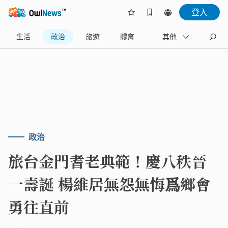
登入
生活
政治
旅遊
體育
娛樂
其他
產業
政治
旅台金門耆老典範！慶八秩晉
一壽誕 楊維居無怨無悔爲鄉會
勇往直前