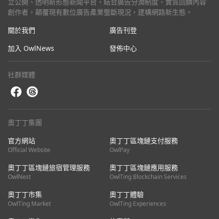
立公開、透明新形態新聞平台，結合廣告分潤制度，實質回饋內容
創作者，顛覆現有數位廣告產業壟斷現況，建構網路新生態。
關於我們
廣告刊登
加入 OwlNews
發佈中心
社群媒體
奧丁丁集團
官方網站
奧丁丁區塊鏈支付服務
Official Website
OwlPay
奧丁丁區塊鏈旅宿管理服務
奧丁丁區塊鏈應用服務
OwlNest
OwlTing Blockchain Services
奧丁丁市集
奧丁丁體驗
OwlTing Market
OwlTing Experiences