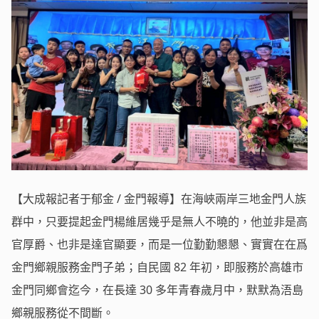
【大成報記者于郁金 / 金門報導】在海峽兩岸三地金門人族
群中，只要提起金門楊維居幾乎是無人不曉的，他並非是高
官厚爵、也非是達官顯要，而是一位勤勤懇懇、實實在在爲
金門鄉親服務金門子弟；自民國 82 年初，即服務於高雄市
金門同鄉會迄今，在長達 30 多年青春歲月中，默默為浯島
鄉親服務從不間斷。