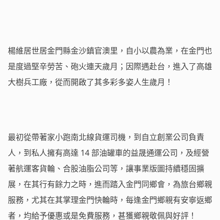
楊維居世居金門縣金沙鎮官澳里，自小以農為業，在金門也
是度過堅辛勞苦、砲火連天歲月；因際遇赴台，進入了高雄
大樹兵工廠，從而開啟了其多彩多姿人生歲月！
最初從帶著家小跑南北線貨運司機，到自立創業公司負責
人，到私人擁有高達 14 部油罐車的益晟通運公司，及經營
著航運客貨輪、合股油脂公司等，讓事業版圖持續穩固擴
展，在其行有餘力之時，進而踏入金門同鄉會，為旅台鄉親
服務，尤其在其掌理金門快輪時，每逢金門鄉親有安寧返鄉
者，均給予優惠或是免費服務，甚獲鄉親敬佩與好評！