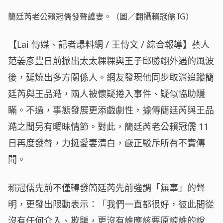
簡廷芮老公賴冠儒發聲護妻。（圖／翻攝賴冠儒 IG）
【Lai 傳媒、記者爆料網 / 王傳文 / 綜合報導】藝人
范姜彥豐日前掀出太太粿粿與王子邱勝翊外遇的風波
後，延燒出多方關係人。網友發現他同步取消追蹤簡
廷芮與王品澔，兩人被懷疑捲入事件、疑似協助隱
瞞。不過，事態發展更添戲劇性，據傳簡廷芮與王品
澔之間另有曖昧情節。對此，簡廷芮老公賴冠儒 11
日再度發聲，力挺愛妻清白，嚴正駁斥所有不實傳
聞。
賴冠儒先前不僅轉發簡廷芮先前強調「無辜」的聲
明，更發出限動表示：「我們一直都很好，彼此間從
沒有任何介入、欺騙，更沒有誰應該要原諒誰的說