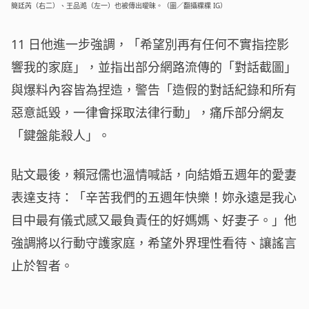
簡廷芮（右二）、王品澔（左一）也被傳出曖昧。（圖／翻攝粿粿 IG）
11 日他進一步強調，「希望別再有任何不實指控影
響我的家庭」，並指出部分網路流傳的「對話截圖」
與爆料內容皆為捏造，警告「造假的對話紀錄和所有
惡意詆毀，一律會採取法律行動」，痛斥部分網友
「鍵盤能殺人」。
貼文最後，賴冠儒也溫情喊話，向結婚五週年的愛妻
表達支持：「辛苦我們的五週年快樂！妳永遠是我心
目中最有儀式感又最負責任的好媽媽、好妻子。」他
強調將以行動守護家庭，希望外界理性看待、讓謠言
止於智者。