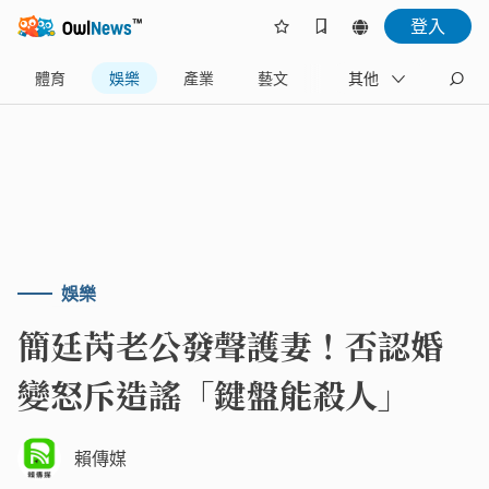
登入
體育
娛樂
產業
藝文
地方
其他
名家
娛樂
簡廷芮老公發聲護妻！否認婚
變怒斥造謠「鍵盤能殺人」
賴傳媒