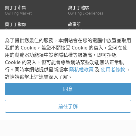
奧丁丁市集
奧丁丁體驗
OwlTing Market
OwlTing Experiences
奧丁丁揪你
故事所
OwlJourney
OwlStay
為了提供您最佳的服務，本網站會在您的電腦中放置並取用
聯絡我們
我們的 Cookie，若您不願接受 Cookie 的寫入，您可在使
用的瀏覽器功能項中設定隱私權等級為高，即可拒絕
客服信箱：
mediapartner@owlting.com
Cookie 的寫入，但可能會導致網站某些功能無法正常執
服務信箱 / 廣告洽詢：
info_owlnews@owlting.com
行。同時本網站提供最新版本
隱私權政策
及
使用者條款
，
媒體合作 / 新聞稿提供：
mediapartner@owlting.com
詳情請點擊上述連結深入了解。
本平台之內容符合第三方智慧財產權規範，若有疑慮歡迎來信告
知。
同意
打開 App 享受舒適閱讀
使用者條款
隱私權政策
Cookie 政策
前往了解
© 2021 歐簿客科技股份有限公司 版權所有
複製
贊助
稍後閱讀