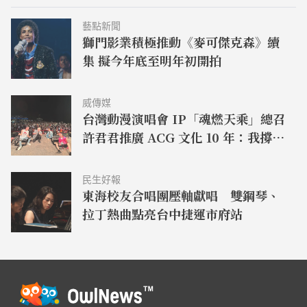
藝點新聞
獅門影業積極推動《麥可傑克森》續
集 擬今年底至明年初開拍
威傳媒
台灣動漫演唱會 IP「魂燃天乘」總召
許君君推廣 ACG 文化 10 年：我撐過
來了！
民生好報
東海校友合唱團壓軸獻唱 雙鋼琴、
拉丁熱曲點亮台中捷運市府站