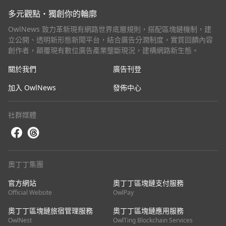
多元觀點・獨創你的輪廓
OwlNews 致力革新現有網路世界底層規則，搭配區塊鏈機制，建
立公開、透明新形態新聞平台，結合廣告分潤制度，實質回饋內容
創作者，顛覆現有數位廣告產業壟斷現況，建構網路新生態。
關於我們
廣告刊登
加入 OwlNews
發佈中心
社群媒體
奧丁丁集團
官方網站
奧丁丁區塊鏈支付服務
Official Website
OwlPay
奧丁丁區塊鏈旅宿管理服務
奧丁丁區塊鏈應用服務
OwlNest
OwlTing Blockchain Services