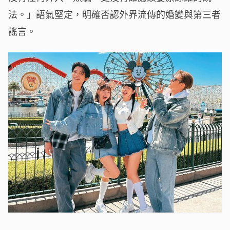
法。」語氣堅定，明確否認外界流傳的婚變與第三者
謠言。