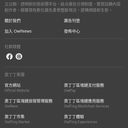
立公開、透明新形態新聞平台，結合廣告分潤制度，實質回饋內容
創作者，顛覆現有數位廣告產業壟斷現況，建構網路新生態。
關於我們
廣告刊登
加入 OwlNews
發佈中心
社群媒體
奧丁丁集團
官方網站
奧丁丁區塊鏈支付服務
Official Website
OwlPay
奧丁丁區塊鏈旅宿管理服務
奧丁丁區塊鏈應用服務
OwlNest
OwlTing Blockchain Services
奧丁丁市集
奧丁丁體驗
OwlTing Market
OwlTing Experiences