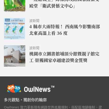
殿堂「衛武營藝文中心」
波新聞
4 縣市大雨特報！ 西南風今影響南部
北東高溫上看 36 度
波新聞
桃園市立圖書館埔頂分館暨親子館完
工 榮獲國家卓越建設獎金質獎
多元觀點・獨創你的輪廓
OwlNews 致力革新現有網路世界底層規則，搭配區塊鏈機制，建