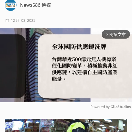
News586 傳媒
12 月. 03, 2025
閱讀文章
arrow_forward_ios
Powered by 
GliaStudios
Mute