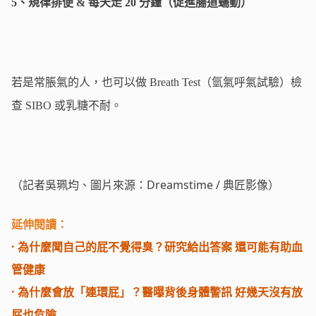
5、規律排便 & 每天走 20 分鐘（促進腸道蠕動）
若是常脹氣的人，也可以做 Breath Test（氫氣呼氣試驗）檢
查 SIBO 或乳糖不耐。
（記者吳珮均、圖片來源：Dreamstime / 典匠影像）
延伸閱讀：
·
為什麼聞自己的屁不覺得臭？研究給出答案 還可能有助血
管健康
·
為什麼會放「連環屁」？醫曝背後身體警訊 好幾天沒有放
屁也危險