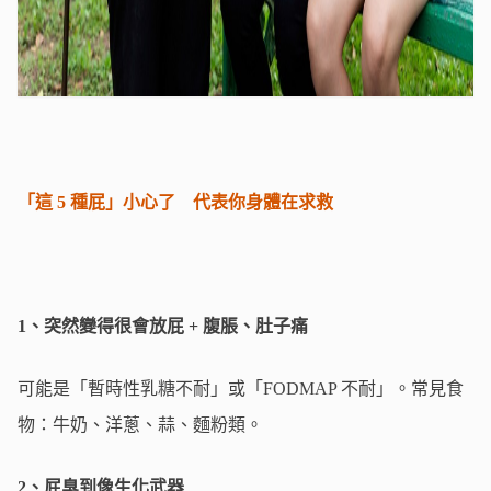
「這 5 種屁」小心了 代表你身體在求救
1、突然變得很會放屁 + 腹脹、肚子痛
可能是「暫時性乳糖不耐」或「FODMAP 不耐」。常見食
物：牛奶、洋蔥、蒜、麵粉類。
2、屁臭到像生化武器