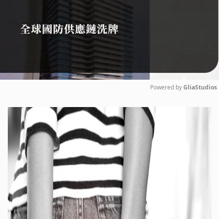
Powered by 
GliaStudios
Mute