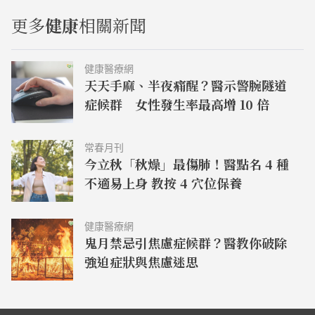
更多
健康
相關新聞
健康醫療網
天天手麻、半夜痛醒？醫示警腕隧道
症候群 女性發生率最高增 10 倍
常春月刊
今立秋「秋燥」最傷肺！醫點名 4 種
不適易上身 教按 4 穴位保養
健康醫療網
鬼月禁忌引焦慮症候群？醫教你破除
強迫症狀與焦慮迷思