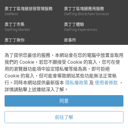
奧丁丁區塊鏈旅宿管理服務
奧丁丁區塊鏈應用服務
OwlNest
OwlTing Blockchain Services
奧丁丁市集
奧丁丁體驗
OwlTing Market
OwlTing Experiences
奧丁丁揪你
故事所
OwlJourney
OwlStay
為了提供您最佳的服務，本網站會在您的電腦中放置並取用
聯絡我們
我們的 Cookie，若您不願接受 Cookie 的寫入，您可在使
用的瀏覽器功能項中設定隱私權等級為高，即可拒絕
客服信箱：
mediapartner@owlting.com
Cookie 的寫入，但可能會導致網站某些功能無法正常執
服務信箱 / 廣告洽詢：
info_owlnews@owlting.com
行。同時本網站提供最新版本
隱私權政策
及
使用者條款
，
媒體合作 / 新聞稿提供：
mediapartner@owlting.com
詳情請點擊上述連結深入了解。
本平台之內容符合第三方智慧財產權規範，若有疑慮歡迎來信告
知。
同意
打開 App 享受舒適閱讀
使用者條款
隱私權政策
Cookie 政策
前往了解
© 2021 歐簿客科技股份有限公司 版權所有