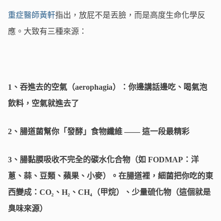
重症醫師黃軒
指出，放屁不是丟臉，而是高度生命化學反
應。大致有三種來源：
1、吞進去的空氣（aerophagia）：你邊講話邊吃、喝氣泡
飲料，空氣就進去了
2、腸道菌幫你「發酵」食物纖維 —— 這一段最精彩
3、腸黏膜吸收不完全的碳水化合物（如 FODMAP：洋
蔥、蒜、豆類、蘋果、小麥）。
在腸道裡，細菌把你吃的東
西變成：CO₂、H₂、CH₄（甲烷）、少量硫化物（這個就是
臭味來源）