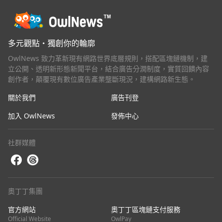
多元觀點・獨創你的輪廓
OwlNews 致力革新現有網路世界底層規則，搭配區塊鏈機制，建
立公開、透明新形態新聞平台，結合廣告分潤制度，實質回饋內容
創作者，顛覆現有數位廣告產業壟斷現況，建構網路新生態。
關於我們
廣告刊登
加入 OwlNews
發佈中心
社群媒體
奧丁丁集團
官方網站
奧丁丁區塊鏈支付服務
Official Website
OwlPay