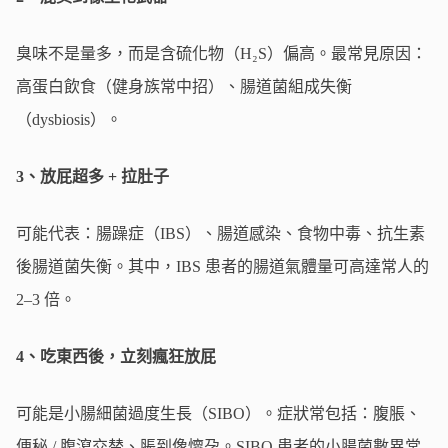
臭味不是量多，而是含硫化物（H₂S）偏高。最常見原因：
高蛋白飲食（健身族常中招）、腸道菌組成失衡
（dysbiosis）。
3、放屁超多 + 拉肚子
可能代表：腸躁症（IBS）、腸道感染、食物中毒、抗生素
後腸道菌失衡。其中，IBS 患者的腸道氣體量可高達常人的
2–3 倍。
4、吃東西後，立刻瘋狂放屁
可能是小腸細菌過度生長（SIBO）。症狀常包括：腹脹、
便秘 / 腹瀉交替、脹到像懷孕。
SIBO 患者的小腸菌數異常