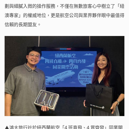
劃與細膩入微的操作服務，不僅在無數旅客心中樹立了「紐
澳專家」的權威地位，更是航空公司與業界夥伴眼中最值得
信賴的長期盟友。
▲鴻大旅行社於紐西蘭航空「4 班直飛、4 賞齊發」同業開