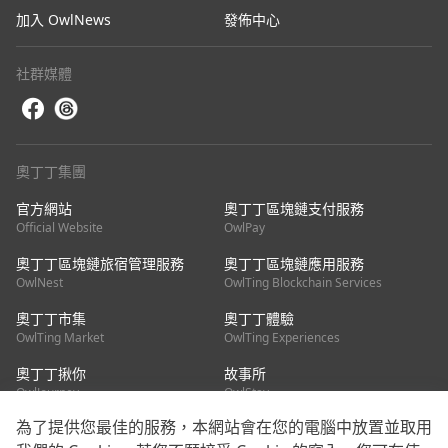
加入 OwlNews
發佈中心
社群媒體
奧丁丁集團
官方網站
奧丁丁區塊鏈支付服務
Official Website
OwlPay
奧丁丁區塊鏈旅宿管理服務
奧丁丁區塊鏈應用服務
OwlNest
OwlTing Blockchain Services
奧丁丁市集
奧丁丁體驗
OwlTing Market
OwlTing Experiences
奧丁丁揪你
故事所
OwlJourney
OwlStay
為了提供您最佳的服務，本網站會在您的電腦中放置並取用
聯絡我們