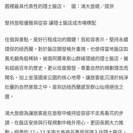
園裡最具代表性的隱士飯店。 圖：鴻大旅遊／提供
堅持旅程優雅與從容 讓隱士飯店成市場標配
住宿與景點，是好行程成功的關鍵！翁崧容表示，堅持永續
環保的紐西蘭，對於飯店開發格外重視，也使得當地飯店如
鳳毛麟角般稀缺。被南阿爾卑斯山群峰環繞的隱士飯店，擁
有超過百年的歷史，更以低度開發、尊重自然的規劃理念而
聞名，加上坐落國家公園的核心地帶，讓旅客能沉浸於純淨
壯麗的自然景致之中，是到訪紐西蘭感受群山仙境絕佳之
選。
鴻大旅遊為讓旅客能在旅程中維持從容卻不走馬看花的步
調，在飯店安排與行程規劃中格外用心，更因長期大力推
動，經典的 12、13 天南北島商品更是保證入住隱士飯店，