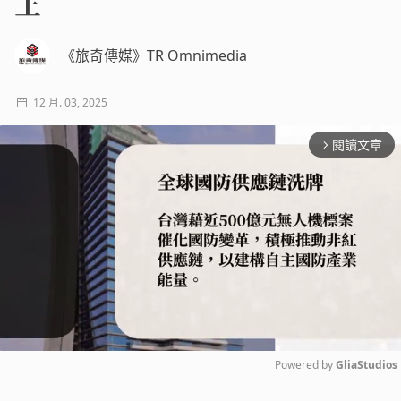
王
《旅奇傳媒》TR Omnimedia
12 月. 03, 2025
閱讀文章
arrow_forward_ios
Powered by 
GliaStudios
Mute