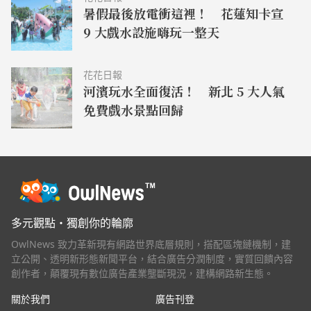
暑假最後放電衝這裡！ 花蓮知卡宣
9 大戲水設施嗨玩一整天
花花日報
河濱玩水全面復活！ 新北 5 大人氣
免費戲水景點回歸
多元觀點・獨創你的輪廓
OwlNews 致力革新現有網路世界底層規則，搭配區塊鏈機制，建
立公開、透明新形態新聞平台，結合廣告分潤制度，實質回饋內容
創作者，顛覆現有數位廣告產業壟斷現況，建構網路新生態。
關於我們
廣告刊登