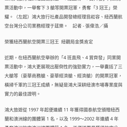
票活動中，一舉奪下 3 艙等開票冠軍，勇奪「3 冠王」榮
耀。（左起）鴻大旅行社產品開發總經理翁崧容、紐西蘭航
空台灣分公司業務經理于莛樂。 記者 - 張偉浩／攝
榮獲紐西蘭航空開票三冠王 紐觀局金獎肯定
近期，在紐西蘭航空舉辦的「4 班直飛、4 賞齊發」同業開
票活動中，鴻大更展現出壓倒性的強勁實力，一舉囊括了三
大艙等（豪華商務艙、豪華經濟艙、經濟艙）的開票冠軍，
橫掃千軍的三冠王成績，無疑是鴻大深耕紐澳市場專業度與
實力的最佳證明。
鴻大旅遊從 1997 年起便連續 11 年獲得國泰航空頒贈紐西
蘭和澳洲線的團體第 1 名，以及 1999～2002 年連續 4 年