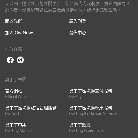
立公開、透明新形態新聞平台，結合廣告分潤制度，實質回饋內容
創作者，顛覆現有數位廣告產業壟斷現況，建構網路新生態。
關於我們
廣告刊登
加入 OwlNews
發佈中心
社群媒體
奧丁丁集團
官方網站
奧丁丁區塊鏈支付服務
Official Website
OwlPay
奧丁丁區塊鏈旅宿管理服務
奧丁丁區塊鏈應用服務
OwlNest
OwlTing Blockchain Services
奧丁丁市集
奧丁丁體驗
OwlTing Market
OwlTing Experiences