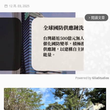
12 月. 03, 2025
閱讀文章
arrow_forward_ios
Powered by 
GliaStudios
Mute