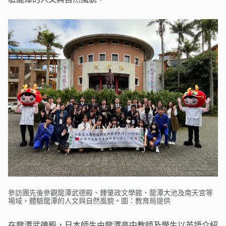
參訪團先後參觀龍潭武德殿、鍾肇政文學館、龍潭大池及南天宮等
場域，體驗龍潭的人文與自然風貌。圖：教育局提供
在龍潭武德殿，日本師生由龍潭高中教師及學生以英語介紹