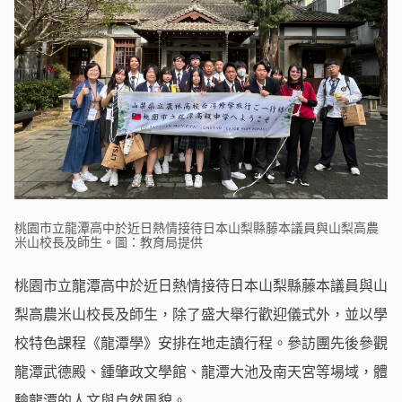
桃園市立龍潭高中於近日熱情接待日本山梨縣藤本議員與山梨高農
米山校長及師生。圖：教育局提供
桃園市立龍潭高中於近日熱情接待日本山梨縣藤本議員與山
梨高農米山校長及師生，除了盛大舉行歡迎儀式外，並以學
校特色課程《龍潭學》安排在地走讀行程。參訪團先後參觀
龍潭武德殿、鍾肇政文學館、龍潭大池及南天宮等場域，體
驗龍潭的人文與自然風貌。