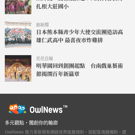
扎根大莊國小
創新聞
日本熊本縣青少年大使交流團造訪高
雄仁武高中 最喜夜市炸雞排
花花日報
明華園回到創團起點 台南戲巢藝術
館揭開百年新篇章
多元觀點・獨創你的輪廓
OwlNews 致力革新現有網路世界底層規則，搭配區塊鏈機制，建