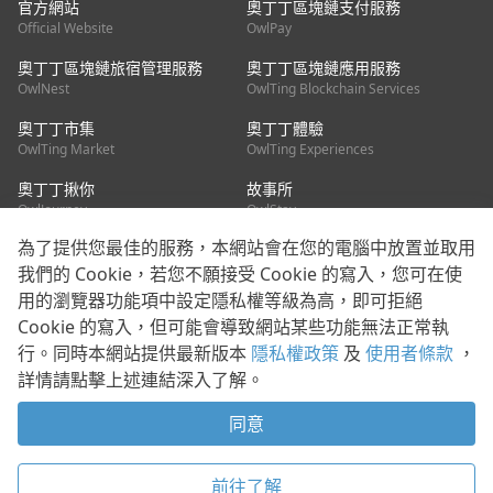
官方網站
奧丁丁區塊鏈支付服務
Official Website
OwlPay
奧丁丁區塊鏈旅宿管理服務
奧丁丁區塊鏈應用服務
OwlNest
OwlTing Blockchain Services
奧丁丁市集
奧丁丁體驗
OwlTing Market
OwlTing Experiences
奧丁丁揪你
故事所
OwlJourney
OwlStay
為了提供您最佳的服務，本網站會在您的電腦中放置並取用
聯絡我們
我們的 Cookie，若您不願接受 Cookie 的寫入，您可在使
用的瀏覽器功能項中設定隱私權等級為高，即可拒絕
客服信箱：
mediapartner@owlting.com
Cookie 的寫入，但可能會導致網站某些功能無法正常執
服務信箱 / 廣告洽詢：
info_owlnews@owlting.com
行。同時本網站提供最新版本
隱私權政策
及
使用者條款
，
媒體合作 / 新聞稿提供：
mediapartner@owlting.com
詳情請點擊上述連結深入了解。
本平台之內容符合第三方智慧財產權規範，若有疑慮歡迎來信告
知。
同意
打開 App 享受舒適閱讀
使用者條款
隱私權政策
Cookie 政策
前往了解