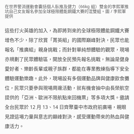
在世界警消運動會囊括個人臥推及健力（66kg 組）雙金的李熙軍推
坑自己女友報名參加全球極限體能鋼鐵大賽的混雙組。圖 / 李熙軍
提供
這些打火英雄的加入，為即將到來的全球極限體能鋼鐵大賽
增色不少，除了欣賞「菁英組」的國際巔峰對決，民眾也能
報名「推廣組」親身挑戰；而針對單純想體驗的觀眾，現場
亦規劃了民眾體驗區，開放全民預先報名挑戰，無論是健身
愛好者、樂齡長輩或親子族群，都能在專業教練指導下安全
體驗運動樂趣。此外，現場設有多個運動品牌與健康飲食攤
位，民眾只要參與現場周邊活動，就有機會抽中由長榮航空
提供的「亞洲、歐洲不限航點來回機票」等多項大獎。邀請
全台民眾於 12 月 13、14 日齊聚臺中市政府前廣場，親眼
見證這場力量與意志的巔峰對決，感受運動帶來的熱血與健
康活力。