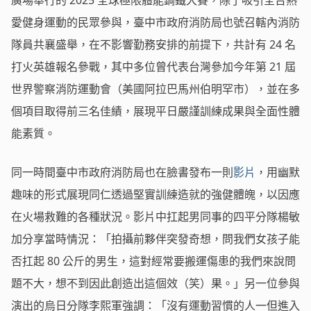
廣場舉行的 2025 全球極限體能鋼鐵大賽，除了吸引全台熱
愛健身運動的民眾參與，臺中市政府消防局也號召轄內消防
隊員共襄盛舉，在不影響勤務安排的前提下，共計有 24 名
打火英雄報名參戰，其中多位曾代表台灣參加今年第 21 屆
世界警察消防運動會（美國阿拉巴馬州伯明罕市），並在多
個項目取得前三名佳績，展現平日嚴謹訓練成果與全面性體
能素質。
同一時間臺中市政府消防局也在臉書發布一則
影片
，用幽默
趣味的形式展現同仁透過堅實訓練造就的強健體魄，以因應
在火場救難的各種狀況。影片中扛起男同事的四平分隊楊敏
加分享當時情況：「拍攝前夥伴突發奇想，問我們女孩子能
否扛起 80 公斤的男生，這對經常要搬運傷患的我們來說問
題不大，想不到因此創造出這個效（笑）果。」另一位參與
演出的烏日分隊李熙軍強調：「沒有運動習慣的人一但進入