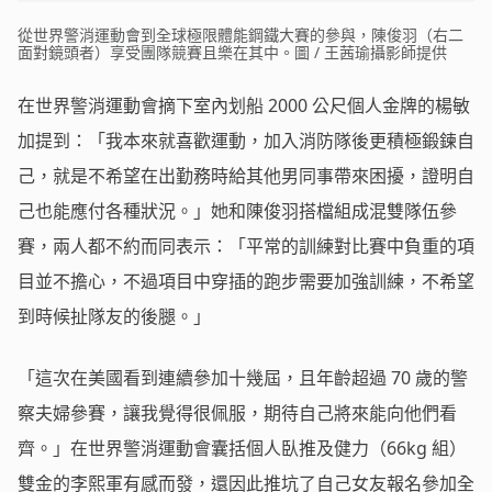
從世界警消運動會到全球極限體能鋼鐵大賽的參與，陳俊羽（右二
面對鏡頭者）享受團隊競賽且樂在其中。圖 / 王茜瑜攝影師提供
在世界警消運動會摘下室內划船 2000 公尺個人金牌的楊敏
加提到：「我本來就喜歡運動，加入消防隊後更積極鍛鍊自
己，就是不希望在出勤務時給其他男同事帶來困擾，證明自
己也能應付各種狀況。」她和陳俊羽搭檔組成混雙隊伍參
賽，兩人都不約而同表示：「平常的訓練對比賽中負重的項
目並不擔心，不過項目中穿插的跑步需要加強訓練，不希望
到時候扯隊友的後腿。」
「這次在美國看到連續參加十幾屆，且年齡超過 70 歲的警
察夫婦參賽，讓我覺得很佩服，期待自己將來能向他們看
齊。」在世界警消運動會囊括個人臥推及健力（66kg 組）
雙金的李熙軍有感而發，還因此推坑了自己女友報名參加全