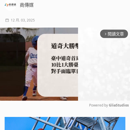
商傳媒
12 月. 03, 2025
閱讀文章
arrow_forward_ios
Powered by 
GliaStudios
Mute