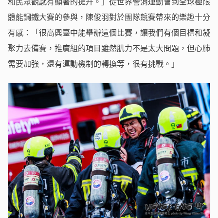
和民眾觀感有顯著的提升。」從世界警消運動會到全球極限
體能鋼鐵大賽的參與，陳俊羽對於團隊競賽帶來的樂趣十分
有感：「很高興臺中能舉辦這個比賽，讓我們有個目標和凝
聚力去備賽，推廣組的項目雖然肌力不是太大問題，但心肺
需要加強，還有運動機制的轉換等，很有挑戰。」