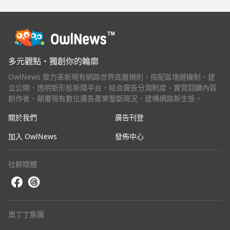
多元觀點・獨創你的輪廓
OwlNews 致力革新現有網路世界底層規則，搭配區塊鏈機制，建
立公開、透明新形態新聞平台，結合廣告分潤制度，實質回饋內容
創作者，顛覆現有數位廣告產業壟斷現況，建構網路新生態。
關於我們
廣告刊登
加入 OwlNews
發佈中心
社群媒體
奧丁丁集團