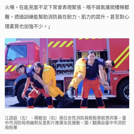
火場，在能見度不足下常會表現緊張、喘不過氣連爬樓梯都
難，透過訓練能幫助消防員在耐力、肌力的提升，甚至對心
理素質也加強不少。」
江語庭（左）、楊敏加（右）兩位女性消防員輕鬆舉起男同事，臺
中市消防局用幽默反差影片推廣全民運動。圖 / 翻攝自臺中市消防
局粉專