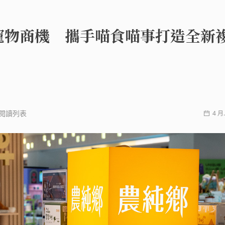
寵物商機 攜手喵食喵事打造全新
閱讀列表
4 月.