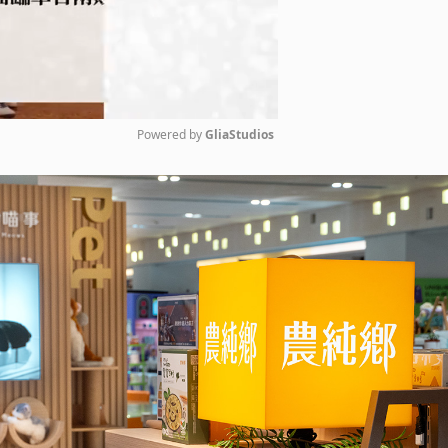
Powered by 
GliaStudios
Mute