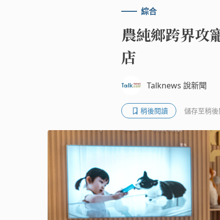
綜合
農純鄉跨界攻
店
Talknews 說新聞
稍後閱讀
儲存至稍後