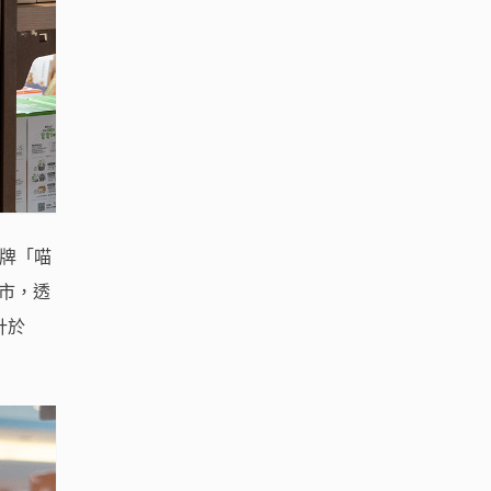
品牌「喵
門市，透
計於