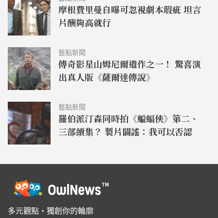
摩根費里曼自曝可忽視劇本瑕疵 坦言
片酬夠高就行
藝點新聞
傳奇影星山姆尼爾遺作之一！ 驚喜演
出真人版《薩爾達傳說》
藝點新聞
羅伯派汀森同時拍《蝙蝠俠》第二、
三部續集？ 製片闢謠：我可以否認
多元觀點・獨創你的輪廓