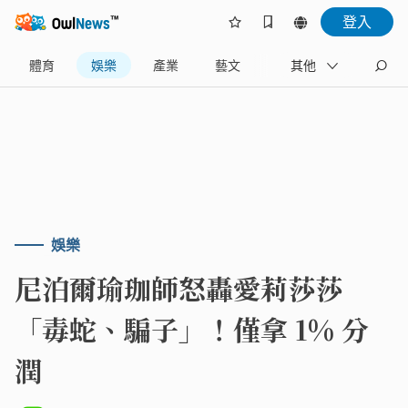
登入
體育
娛樂
產業
藝文
地方
其他
名家
娛樂
尼泊爾瑜珈師怒轟愛莉莎莎
「毒蛇、騙子」！僅拿 1% 分
潤