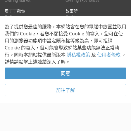
OwlTing Market
OwlTing Experiences
奧丁丁揪你
故事所
OwlJourney
OwlStay
為了提供您最佳的服務，本網站會在您的電腦中放置並取用
聯絡我們
我們的 Cookie，若您不願接受 Cookie 的寫入，您可在使
用的瀏覽器功能項中設定隱私權等級為高，即可拒絕
客服信箱：
mediapartner@owlting.com
Cookie 的寫入，但可能會導致網站某些功能無法正常執
服務信箱 / 廣告洽詢：
info_owlnews@owlting.com
行。同時本網站提供最新版本
隱私權政策
及
使用者條款
，
媒體合作 / 新聞稿提供：
mediapartner@owlting.com
詳情請點擊上述連結深入了解。
本平台之內容符合第三方智慧財產權規範，若有疑慮歡迎來信告
知。
同意
打開 App 享受舒適閱讀
使用者條款
隱私權政策
Cookie 政策
前往了解
© 2021 歐簿客科技股份有限公司 版權所有
複製
贊助
稍後閱讀