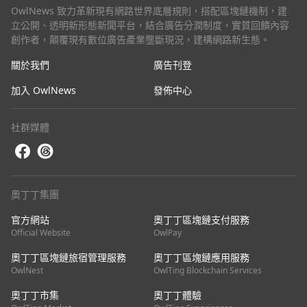
OwlNews 致力革新現有網路世界底層規則，搭配區塊鏈機制，建
立公開、透明新形態新聞平台，結合廣告分潤制度，實質回饋內容
創作者，顛覆現有數位廣告產業壟斷現況，建構網路新生態。
關於我們
廣告刊登
加入 OwlNews
發佈中心
社群媒體
奧丁丁集團
官方網站
奧丁丁區塊鏈支付服務
Official Website
OwlPay
奧丁丁區塊鏈旅宿管理服務
奧丁丁區塊鏈應用服務
OwlNest
OwlTing Blockchain Services
奧丁丁市集
奧丁丁體驗