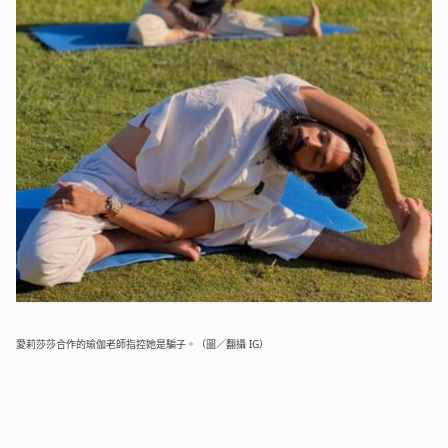
愛莉莎莎合作的瑜伽老師指控她是騙子。（圖／翻攝 IG）