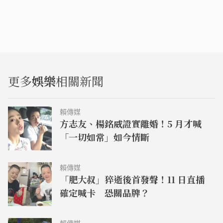
更多
娛樂
相關新聞
賴傳媒
方志友、楊銘威證實離婚！5 月才喊
「一切如常」如今情斷
賴傳媒
「肥大叔」猝逝後首發聲！11 日直播
確定喊卡 恐關品牌？