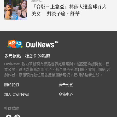
賴傳媒
「台版三上悠亞」林莎入選全球百大
美女 對決子瑜、舒華
多元觀點・獨創你的輪廓
OwlNews 致力革新現有網路世界底層規則，搭配區塊鏈機制，建
立公開、透明新形態新聞平台，結合廣告分潤制度，實質回饋內容
創作者，顛覆現有數位廣告產業壟斷現況，建構網路新生態。
關於我們
廣告刊登
加入 OwlNews
發佈中心
社群媒體