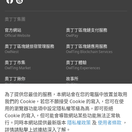
奧丁丁集團
官方網站
奧丁丁區塊鏈支付服務
Official Website
OwlPay
奧丁丁區塊鏈旅宿管理服務
奧丁丁區塊鏈應用服務
OwlNest
OwlTing Blockchain Services
奧丁丁市集
奧丁丁體驗
OwlTing Market
OwlTing Experiences
奧丁丁揪你
故事所
OwlJourney
OwlStay
為了提供您最佳的服務，本網站會在您的電腦中放置並取用
聯絡我們
我們的 Cookie，若您不願接受 Cookie 的寫入，您可在使
用的瀏覽器功能項中設定隱私權等級為高，即可拒絕
客服信箱：
mediapartner@owlting.com
Cookie 的寫入，但可能會導致網站某些功能無法正常執
服務信箱 / 廣告洽詢：
info_owlnews@owlting.com
行。同時本網站提供最新版本
隱私權政策
及
使用者條款
，
媒體合作 / 新聞稿提供：
mediapartner@owlting.com
詳情請點擊上述連結深入了解。