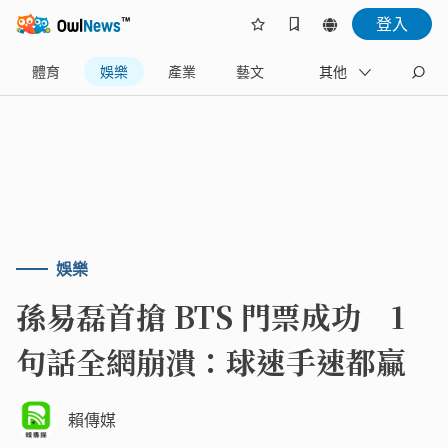
登入
體育
娛樂
產業
藝文
地方
其他
名家
娛樂
孫易磊首搶 BTS 門票成功 1
句話全網崩潰：球速手速都贏
賴傳媒