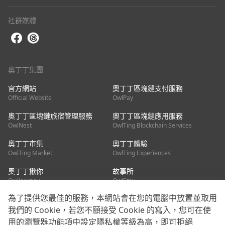
社群媒體
奧丁丁集團
官方網站
奧丁丁區塊鏈支付服務
Official Website
OwlPay
奧丁丁區塊鏈旅宿管理服務
奧丁丁區塊鏈應用服務
OwlNest
OwlTing Blockchain Services
奧丁丁市集
奧丁丁體驗
OwlTing Market
OwlTing Experiences
奧丁丁揪你
故事所
OwlJourney
OwlStay
為了提供您最佳的服務，本網站會在您的電腦中放置並取用
聯絡我們
我們的 Cookie，若您不願接受 Cookie 的寫入，您可在使
用的瀏覽器功能項中設定隱私權等級為高，即可拒絕
客服信箱：
mediapartner@owlting.com