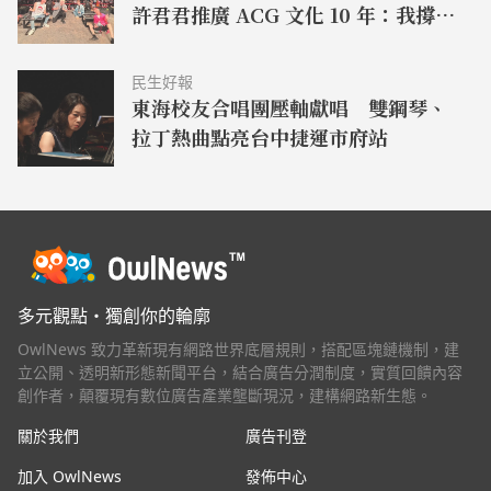
許君君推廣 ACG 文化 10 年：我撐過
來了！
民生好報
東海校友合唱團壓軸獻唱 雙鋼琴、
拉丁熱曲點亮台中捷運市府站
多元觀點・獨創你的輪廓
OwlNews 致力革新現有網路世界底層規則，搭配區塊鏈機制，建
立公開、透明新形態新聞平台，結合廣告分潤制度，實質回饋內容
創作者，顛覆現有數位廣告產業壟斷現況，建構網路新生態。
關於我們
廣告刊登
加入 OwlNews
發佈中心