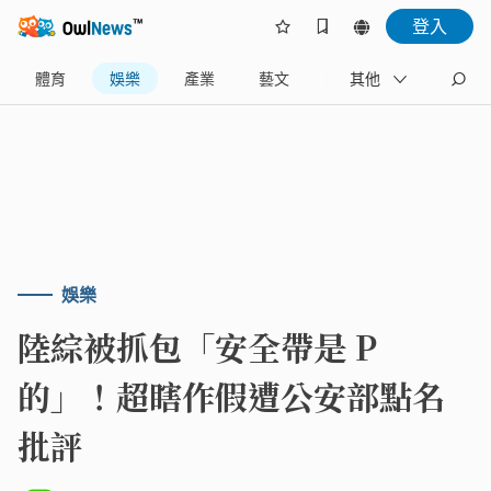
登入
體育
娛樂
產業
藝文
地方
其他
名家
娛樂
陸綜被抓包「安全帶是 P
的」！超瞎作假遭公安部點名
批評