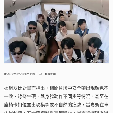
陸綜被抓包安全帶是用 P 的。（圖／翻攝微博）
據網友比對畫面指出，相關片段中安全帶出現顏色不
一致、線條生硬、與身體動作不同步等情況，甚至在
座椅卡扣位置出現模糊或不自然的痕跡，當嘉賓在車
內晃動時，安全帶卻幾乎毫無變化，因而被懷疑為後