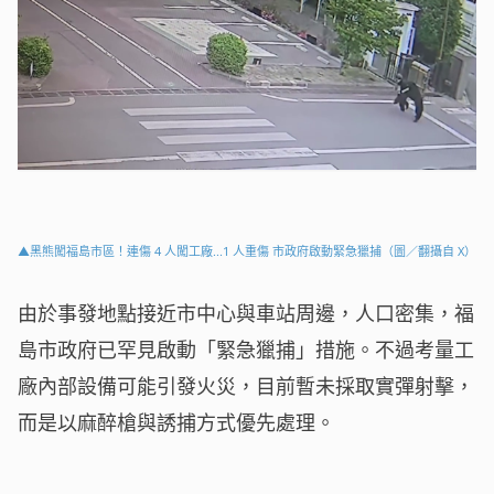
▲黑熊闖福島市區！連傷 4 人闖工廠...1 人重傷 市政府啟動緊急獵捕（圖／翻攝自 X）
由於事發地點接近市中心與車站周邊，人口密集，福
島市政府已罕見啟動「緊急獵捕」措施。不過考量工
廠內部設備可能引發火災，目前暫未採取實彈射擊，
而是以麻醉槍與誘捕方式優先處理。