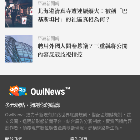
亞洲新聞網
北海道清真寺遭連續縱火：被稱「巴
基斯坦村」的社區真相為何？
亞洲新聞網
聘用外國人問卷惹議？三重縣將公開
內容反駁歧視指控
多元觀點・獨創你的輪廓
OwlNews 致力革新現有網路世界底層規則，搭配區塊鏈機制，建
立公開、透明新形態新聞平台，結合廣告分潤制度，實質回饋內容
創作者，顛覆現有數位廣告產業壟斷現況，建構網路新生態。
關於我們
廣告刊登