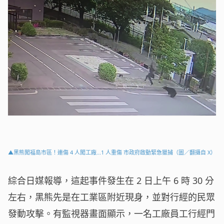
▲黑熊闖福島市區！連傷 4 人闖工廠...1 人重傷 市政府啟動緊急獵捕（圖／翻攝自 X）
綜合日媒報導，這起事件發生在 2 日上午 6 時 30 分
左右，黑熊先是在工業區附近現身，並對行經的民眾
發動攻擊。有監視器畫面顯示，一名工廠員工行經門