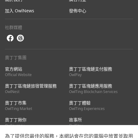
加入 OwlNews
發佈中心
社群媒體
奧丁丁集團
官方網站
奧丁丁區塊鏈支付服務
Official Website
OwlPay
奧丁丁區塊鏈旅宿管理服務
奧丁丁區塊鏈應用服務
OwlNest
OwlTing Blockchain Services
奧丁丁市集
奧丁丁體驗
OwlTing Market
OwlTing Experiences
奧丁丁揪你
故事所
OwlJourney
OwlStay
為了提供您最佳的服務，本網站會在您的電腦中放置並取用